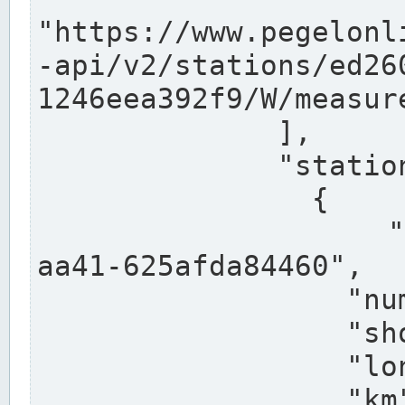
"https://www.pegelonl
-api/v2/stations/ed26
1246eea392f9/W/measure
              ],

              "stations": [

                {

                  "uuid": "ccd3e8f1-39e9-4e09-
aa41-625afda84460",

                  "number": "27800040",

                  "shortname": "MÜNSTER OW",

                  "longname": "MÜNSTER OW",

                  "km": 70.315,
