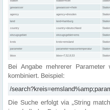
station
station=köln
Stati
gewaesser
gewaesser=rhein
Stati
agency
agency=dresden
Stati
land
land=hamburg
Stati
country
country=deutschland
Statio
einzugsgebiet
einzugsgebiet=ems
Stati
kreis
kreis=emsland
Stati
parameter
parameter=wassertemperatur
Stati
bbox
bbox=7,52,8,53
Statio
Bei Angabe mehrerer Parameter 
kombiniert. Beispiel:
/search?kreis=emsland%amp;parame
Die Suche erfolgt via „String matc