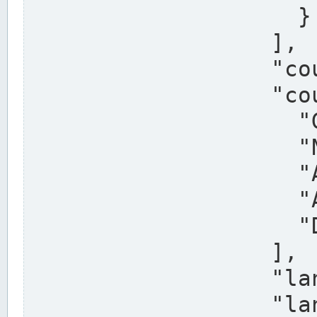
                    }

                  ],

                  "country": "Deutschland",

                  "country_alternatives": [

                    "Germany",

                    "Niemcy",

                    "Alemaña",

                    "Allemagne",

                    "Duitsland"

                  ],

                  "land": "Nordrhein-Westfalen",

                  "land_alternatives": [
