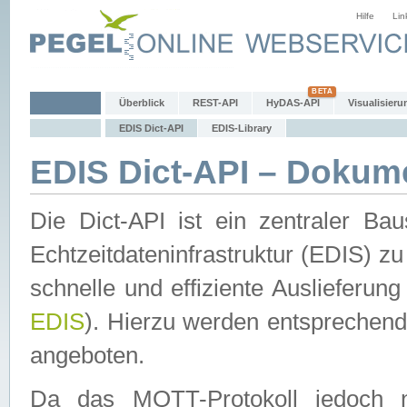
Hilfe
Lin
Überblick
REST-API
HyDAS-API
Visualisieru
EDIS Dict-API
EDIS-Library
EDIS Dict-API – Dokum
Die Dict-API ist ein zentraler 
Echtzeitdateninfrastruktur (EDIS) zu
schnelle und effiziente Auslieferun
EDIS
). Hierzu werden entspreche
angeboten.
Da das MQTT-Protokoll jedoch n