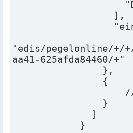
                    "DEK"

                  ],

                  "einzugsgebiet": "Ems",

                  
"edis/pegelonline/+/+
aa41-625afda84460/+"

                },

                {

                    // Weitere Stationen

                }

              ]

            }
