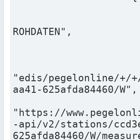
                      "shortname": "W"
                      "longname": "WASSER
ROHDATEN",

                      "unit": "m+NN",
                      "equidistance": 1
                    
"edis/pegelonline/+/+
aa41-625afda84460/W",

                      "pegel
"https://www.pegelonl
-api/v2/stations/ccd3
625afda84460/W/measure