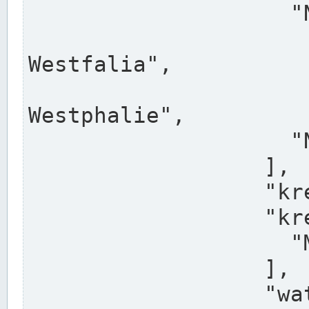
                    "North Rhine-Westphalia",

                    "Nadreni
Westfalia",

                    "Rhéna
Westphalie",

                    "Noordrijn-Westfalen"

                  ],

                  "kreis": "Münster",

                  "kreis_alternatives": [

                    "Munster"

                  ],

                  "water_alternatives": [
