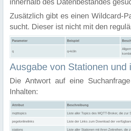
innerhalb des Datenbestandes gesuc
Zusätzlich gibt es einen Wildcard-P
sucht. Dieser ist nicht mit den reg
Parameter
Beispiel
Besch
Allgem
q
q=köln
kombin
Ausgabe von Stationen und i
Die Antwort auf eine Suchanfrag
Inhalten:
Attribut
Beschreibung
mqtttopics
Liste aller Topics des MQTT-Broker, die zur
pegelonlinelinks
Liste der Links zum Download der verfügba
stations
Liste aller Stationen mit ihren Zeitreihen, di