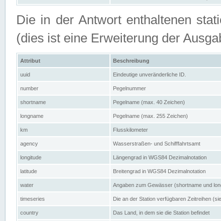
Die in der Antwort enthaltenen stat
(dies ist eine Erweiterung der Au
Attribut
Beschreibung
uuid
Eindeutige unveränderliche ID.
number
Pegelnummer
shortname
Pegelname (max. 40 Zeichen)
longname
Pegelname (max. 255 Zeichen)
km
Flusskilometer
agency
Wasserstraßen- und Schifffahrtsamt
longitude
Längengrad in WGS84 Dezimalnotation
latitude
Breitengrad in WGS84 Dezimalnotation
water
Angaben zum Gewässer (shortname und lo
timeseries
Die an der Station verfügbaren Zeitreihen (si
country
Das Land, in dem sie die Station befindet