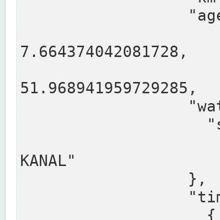
                  "agency": "RHEINE",

                  
7.664374042081728,

                 
51.968941959729285,

                  "water": {

                    "shortname": "DEK",

                    "longname": "DORTMUND-E
KANAL"

                  },

                  "timeseries": [

                    {
