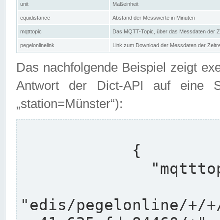
unit
Maßeinheit
equidistance
Abstand der Messwerte in Minuten
mqtttopic
Das MQTT-Topic, über das Messdaten der Ze
pegelonlinelink
Link zum Download der Messdaten der Zeit
Das nachfolgende Beispiel zeigt ex
Antwort der Dict-API auf eine 
„station=Münster“):
            {

              "mqtttopics": [

"edis/pegelonline/+/+