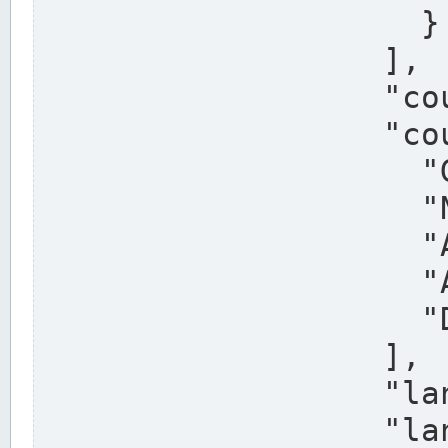
                    }

                  ],

                  "country": "Deutschland",

                  "country_alternatives": [

                    "Germany",

                    "Niemcy",

                    "Alemaña",

                    "Allemagne",

                    "Duitsland"

                  ],

                  "land": "Nordrhein-Westfalen",

                  "land_alternatives": [
