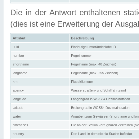
Die in der Antwort enthaltenen stat
(dies ist eine Erweiterung der Au
Attribut
Beschreibung
uuid
Eindeutige unveränderliche ID.
number
Pegelnummer
shortname
Pegelname (max. 40 Zeichen)
longname
Pegelname (max. 255 Zeichen)
km
Flusskilometer
agency
Wasserstraßen- und Schifffahrtsamt
longitude
Längengrad in WGS84 Dezimalnotation
latitude
Breitengrad in WGS84 Dezimalnotation
water
Angaben zum Gewässer (shortname und lo
timeseries
Die an der Station verfügbaren Zeitreihen (si
country
Das Land, in dem sie die Station befindet