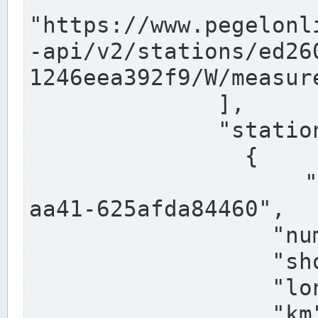
"https://www.pegelonl
-api/v2/stations/ed26
1246eea392f9/W/measure
              ],

              "stations": [

                {

                  "uuid": "ccd3e8f1-39e9-4e09-
aa41-625afda84460",

                  "number": "27800040",

                  "shortname": "MÜNSTER OW",

                  "longname": "MÜNSTER OW",

                  "km": 70.315,
