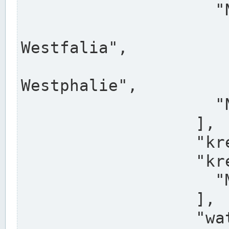
                    "North Rhine-Westphalia",

                    "Nadreni
Westfalia",

                    "Rhéna
Westphalie",

                    "Noordrijn-Westfalen"

                  ],

                  "kreis": "Münster",

                  "kreis_alternatives": [

                    "Munster"

                  ],

                  "water_alternatives": [
