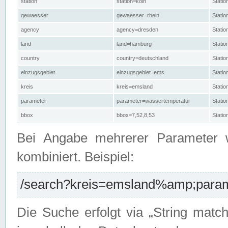
station
station=köln
Stati
gewaesser
gewaesser=rhein
Stati
agency
agency=dresden
Stati
land
land=hamburg
Stati
country
country=deutschland
Statio
einzugsgebiet
einzugsgebiet=ems
Stati
kreis
kreis=emsland
Stati
parameter
parameter=wassertemperatur
Stati
bbox
bbox=7,52,8,53
Statio
Bei Angabe mehrerer Parameter 
kombiniert. Beispiel:
/search?kreis=emsland%amp;parame
Die Suche erfolgt via „String matc