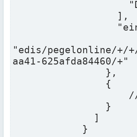
                    "DEK"

                  ],

                  "einzugsgebiet": "Ems",

                  
"edis/pegelonline/+/+
aa41-625afda84460/+"

                },

                {

                    // Weitere Stationen

                }

              ]

            }
