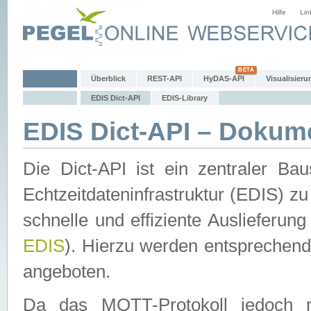
Hilfe
Lin
Überblick
REST-API
HyDAS-API
Visualisieru
EDIS Dict-API
EDIS-Library
EDIS Dict-API – Dokum
Die Dict-API ist ein zentraler 
Echtzeitdateninfrastruktur (EDIS) zu
schnelle und effiziente Auslieferun
EDIS
). Hierzu werden entspreche
angeboten.
Da das MQTT-Protokoll jedoch n