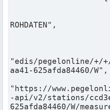
                      "shortname": "W"
                      "longname": "WASSER
ROHDATEN",

                      "unit": "m+NN",
                      "equidistance": 1
                    
"edis/pegelonline/+/+
aa41-625afda84460/W",

                      "pegel
"https://www.pegelonl
-api/v2/stations/ccd3
625afda84460/W/measure