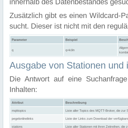
innerhalb des Datenbestandes gesuc
Zusätzlich gibt es einen Wildcard-P
sucht. Dieser ist nicht mit den reg
Parameter
Beispiel
Besch
Allgem
q
q=köln
kombin
Ausgabe von Stationen und i
Die Antwort auf eine Suchanfrag
Inhalten:
Attribut
Beschreibung
mqtttopics
Liste aller Topics des MQTT-Broker, die zur
pegelonlinelinks
Liste der Links zum Download der verfügba
stations
Liste aller Stationen mit ihren Zeitreihen, di