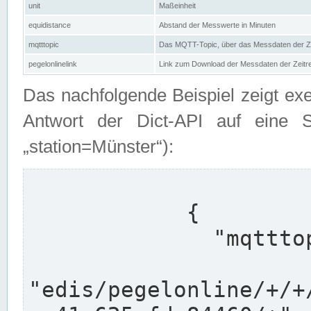
unit
Maßeinheit
equidistance
Abstand der Messwerte in Minuten
mqtttopic
Das MQTT-Topic, über das Messdaten der Ze
pegelonlinelink
Link zum Download der Messdaten der Zeit
Das nachfolgende Beispiel zeigt ex
Antwort der Dict-API auf eine 
„station=Münster“):
            {

              "mqtttopics": [

"edis/pegelonline/+/+