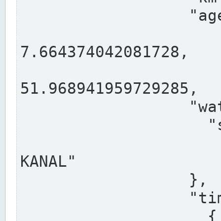
                  "agency": "RHEINE",

                  
7.664374042081728,

                 
51.968941959729285,

                  "water": {

                    "shortname": "DEK",

                    "longname": "DORTMUND-E
KANAL"

                  },

                  "timeseries": [

                    {
