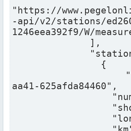
"https://www.pegelonl
-api/v2/stations/ed26
1246eea392f9/W/measure
              ],

              "stations": [

                {

                  "uuid": "ccd3e8f1-39e9-4e09-
aa41-625afda84460",

                  "number": "27800040",

                  "shortname": "MÜNSTER OW",

                  "longname": "MÜNSTER OW",

                  "km": 70.315,
