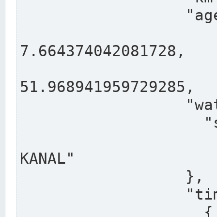
                  "agency": "RHEINE",

                  
7.664374042081728,

                 
51.968941959729285,

                  "water": {

                    "shortname": "DEK",

                    "longname": "DORTMUND-E
KANAL"

                  },

                  "timeseries": [

                    {
