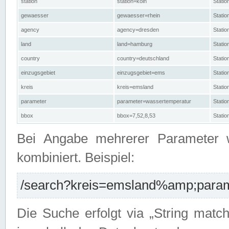
station
station=köln
Stati
gewaesser
gewaesser=rhein
Stati
agency
agency=dresden
Stati
land
land=hamburg
Stati
country
country=deutschland
Statio
einzugsgebiet
einzugsgebiet=ems
Stati
kreis
kreis=emsland
Stati
parameter
parameter=wassertemperatur
Stati
bbox
bbox=7,52,8,53
Statio
Bei Angabe mehrerer Parameter 
kombiniert. Beispiel:
/search?kreis=emsland%amp;parame
Die Suche erfolgt via „String matc