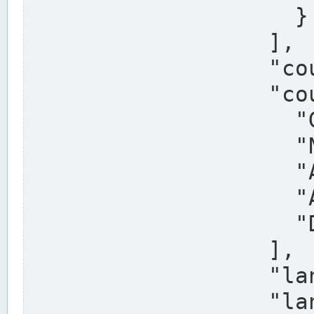
                    }

                  ],

                  "country": "Deutschland",

                  "country_alternatives": [

                    "Germany",

                    "Niemcy",

                    "Alemaña",

                    "Allemagne",

                    "Duitsland"

                  ],

                  "land": "Nordrhein-Westfalen",

                  "land_alternatives": [
