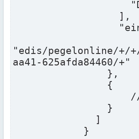
                    "DEK"

                  ],

                  "einzugsgebiet": "Ems",

                  
"edis/pegelonline/+/+
aa41-625afda84460/+"

                },

                {

                    // Weitere Stationen

                }

              ]

            }
