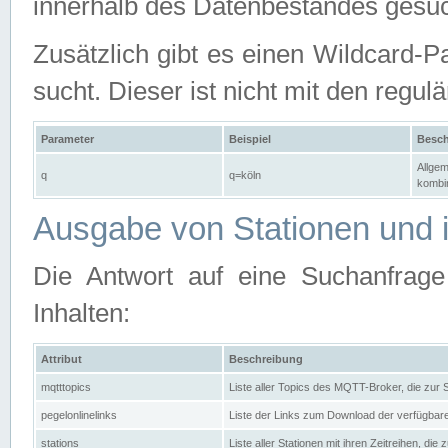
innerhalb des Datenbestandes gesuc
Zusätzlich gibt es einen Wildcard-P
sucht. Dieser ist nicht mit den reg
Parameter
Beispiel
Besch
Allgem
q
q=köln
kombin
Ausgabe von Stationen und i
Die Antwort auf eine Suchanfrag
Inhalten:
Attribut
Beschreibung
mqtttopics
Liste aller Topics des MQTT-Broker, die zur
pegelonlinelinks
Liste der Links zum Download der verfügba
stations
Liste aller Stationen mit ihren Zeitreihen, di