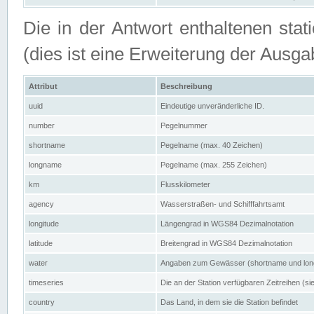
Die in der Antwort enthaltenen stat
(dies ist eine Erweiterung der Au
Attribut
Beschreibung
uuid
Eindeutige unveränderliche ID.
number
Pegelnummer
shortname
Pegelname (max. 40 Zeichen)
longname
Pegelname (max. 255 Zeichen)
km
Flusskilometer
agency
Wasserstraßen- und Schifffahrtsamt
longitude
Längengrad in WGS84 Dezimalnotation
latitude
Breitengrad in WGS84 Dezimalnotation
water
Angaben zum Gewässer (shortname und lo
timeseries
Die an der Station verfügbaren Zeitreihen (si
country
Das Land, in dem sie die Station befindet