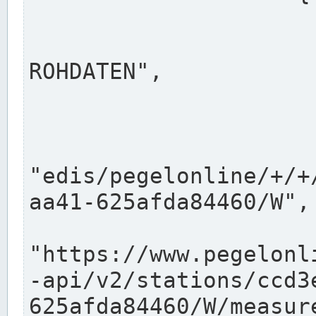
                      "shortname": "W"
                      "longname": "WASSER
ROHDATEN",

                      "unit": "m+NN",
                      "equidistance": 1
                    
"edis/pegelonline/+/+
aa41-625afda84460/W",

                      "pegel
"https://www.pegelonl
-api/v2/stations/ccd3
625afda84460/W/measure