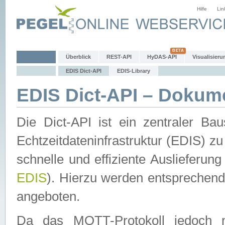
Hilfe
Lin
Überblick
REST-API
HyDAS-API
Visualisieru
EDIS Dict-API
EDIS-Library
EDIS Dict-API – Dokum
Die Dict-API ist ein zentraler 
Echtzeitdateninfrastruktur (EDIS) zu
schnelle und effiziente Auslieferun
EDIS
). Hierzu werden entspreche
angeboten.
Da das MQTT-Protokoll jedoch n