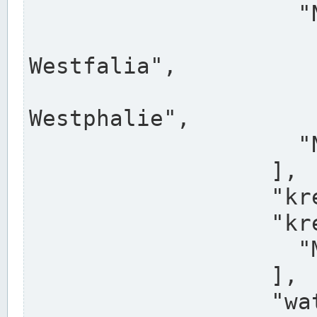
                    "North Rhine-Westphalia",

                    "Nadreni
Westfalia",

                    "Rhéna
Westphalie",

                    "Noordrijn-Westfalen"

                  ],

                  "kreis": "Münster",

                  "kreis_alternatives": [

                    "Munster"

                  ],

                  "water_alternatives": [
