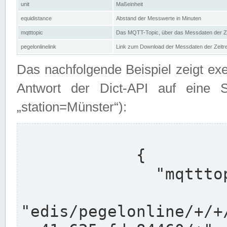
unit
Maßeinheit
equidistance
Abstand der Messwerte in Minuten
mqtttopic
Das MQTT-Topic, über das Messdaten der Ze
pegelonlinelink
Link zum Download der Messdaten der Zeit
Das nachfolgende Beispiel zeigt ex
Antwort der Dict-API auf eine 
„station=Münster“):
            {

              "mqtttopics": [

"edis/pegelonline/+/+