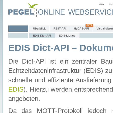
Hilfe
Lin
Überblick
REST-API
HyDAS-API
Visualisieru
EDIS Dict-API
EDIS-Library
EDIS Dict-API – Dokum
Die Dict-API ist ein zentraler 
Echtzeitdateninfrastruktur (EDIS) zu
schnelle und effiziente Auslieferun
EDIS
). Hierzu werden entspreche
angeboten.
Da das MQTT-Protokoll jedoch n