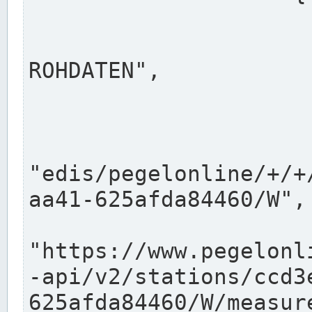
                      "shortname": "W"
                      "longname": "WASSER
ROHDATEN",

                      "unit": "m+NN",
                      "equidistance": 1
                    
"edis/pegelonline/+/+
aa41-625afda84460/W",

                      "pegel
"https://www.pegelonl
-api/v2/stations/ccd3
625afda84460/W/measure