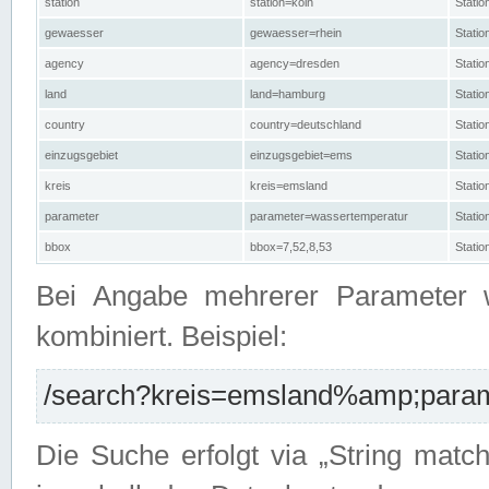
station
station=köln
Stati
gewaesser
gewaesser=rhein
Stati
agency
agency=dresden
Stati
land
land=hamburg
Stati
country
country=deutschland
Statio
einzugsgebiet
einzugsgebiet=ems
Stati
kreis
kreis=emsland
Stati
parameter
parameter=wassertemperatur
Stati
bbox
bbox=7,52,8,53
Statio
Bei Angabe mehrerer Parameter 
kombiniert. Beispiel:
/search?kreis=emsland%amp;parame
Die Suche erfolgt via „String matc