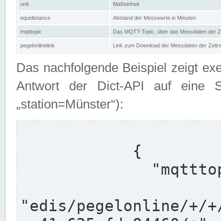
unit
Maßeinheit
equidistance
Abstand der Messwerte in Minuten
mqtttopic
Das MQTT-Topic, über das Messdaten der Ze
pegelonlinelink
Link zum Download der Messdaten der Zeit
Das nachfolgende Beispiel zeigt ex
Antwort der Dict-API auf eine 
„station=Münster“):
            {

              "mqtttopics": [

"edis/pegelonline/+/+