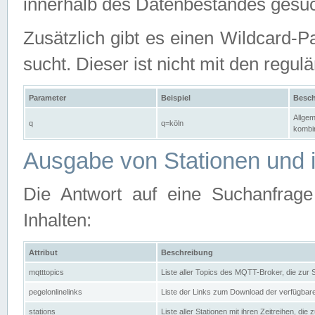
innerhalb des Datenbestandes gesuc
Zusätzlich gibt es einen Wildcard-P
sucht. Dieser ist nicht mit den reg
Parameter
Beispiel
Besch
Allgem
q
q=köln
kombin
Ausgabe von Stationen und i
Die Antwort auf eine Suchanfrag
Inhalten:
Attribut
Beschreibung
mqtttopics
Liste aller Topics des MQTT-Broker, die zur
pegelonlinelinks
Liste der Links zum Download der verfügba
stations
Liste aller Stationen mit ihren Zeitreihen, di