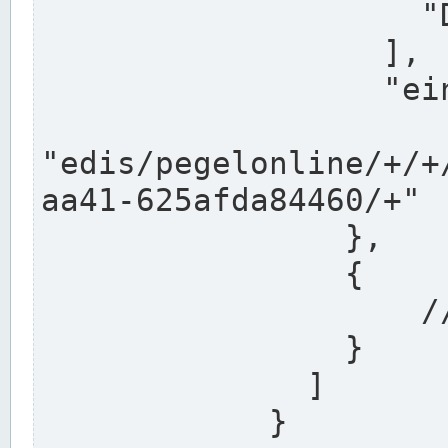
                    "DEK"

                  ],

                  "einzugsgebiet": "Ems",

                  
"edis/pegelonline/+/+
aa41-625afda84460/+"

                },

                {

                    // Weitere Stationen

                }

              ]

            }
