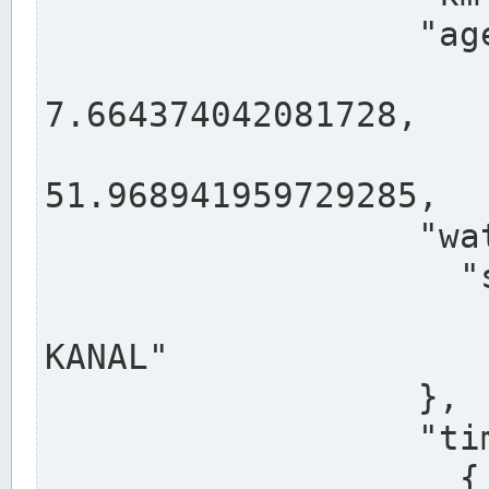
                  "agency": "RHEINE",

                  
7.664374042081728,

                 
51.968941959729285,

                  "water": {

                    "shortname": "DEK",

                    "longname": "DORTMUND-E
KANAL"

                  },

                  "timeseries": [

                    {
