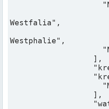
                    "North Rhine-Westphalia",

                    "Nadreni
Westfalia",

                    "Rhéna
Westphalie",

                    "Noordrijn-Westfalen"

                  ],

                  "kreis": "Münster",

                  "kreis_alternatives": [

                    "Munster"

                  ],

                  "water_alternatives": [
