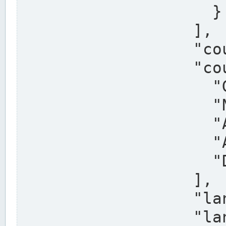
                    }

                  ],

                  "country": "Deutschland",

                  "country_alternatives": [

                    "Germany",

                    "Niemcy",

                    "Alemaña",

                    "Allemagne",

                    "Duitsland"

                  ],

                  "land": "Nordrhein-Westfalen",

                  "land_alternatives": [
