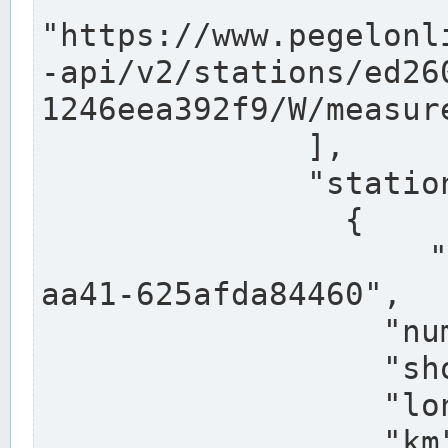
"https://www.pegelonl
-api/v2/stations/ed26
1246eea392f9/W/measure
              ],

              "stations": [

                {

                  "uuid": "ccd3e8f1-39e9-4e09-
aa41-625afda84460",

                  "number": "27800040",

                  "shortname": "MÜNSTER OW",

                  "longname": "MÜNSTER OW",

                  "km": 70.315,
