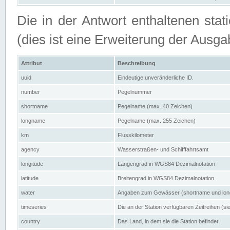
Die in der Antwort enthaltenen stat
(dies ist eine Erweiterung der Au
Attribut
Beschreibung
uuid
Eindeutige unveränderliche ID.
number
Pegelnummer
shortname
Pegelname (max. 40 Zeichen)
longname
Pegelname (max. 255 Zeichen)
km
Flusskilometer
agency
Wasserstraßen- und Schifffahrtsamt
longitude
Längengrad in WGS84 Dezimalnotation
latitude
Breitengrad in WGS84 Dezimalnotation
water
Angaben zum Gewässer (shortname und lo
timeseries
Die an der Station verfügbaren Zeitreihen (si
country
Das Land, in dem sie die Station befindet