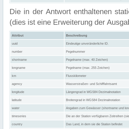
Die in der Antwort enthaltenen stat
(dies ist eine Erweiterung der Au
Attribut
Beschreibung
uuid
Eindeutige unveränderliche ID.
number
Pegelnummer
shortname
Pegelname (max. 40 Zeichen)
longname
Pegelname (max. 255 Zeichen)
km
Flusskilometer
agency
Wasserstraßen- und Schifffahrtsamt
longitude
Längengrad in WGS84 Dezimalnotation
latitude
Breitengrad in WGS84 Dezimalnotation
water
Angaben zum Gewässer (shortname und lo
timeseries
Die an der Station verfügbaren Zeitreihen (si
country
Das Land, in dem sie die Station befindet