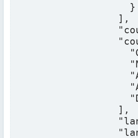
                    }

                  ],

                  "country": "Deutschland",

                  "country_alternatives": [

                    "Germany",

                    "Niemcy",

                    "Alemaña",

                    "Allemagne",

                    "Duitsland"

                  ],

                  "land": "Nordrhein-Westfalen",

                  "land_alternatives": [
