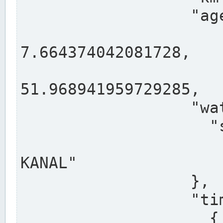
                  "agency": "RHEINE",

                  
7.664374042081728,

                 
51.968941959729285,

                  "water": {

                    "shortname": "DEK",

                    "longname": "DORTMUND-E
KANAL"

                  },

                  "timeseries": [

                    {
