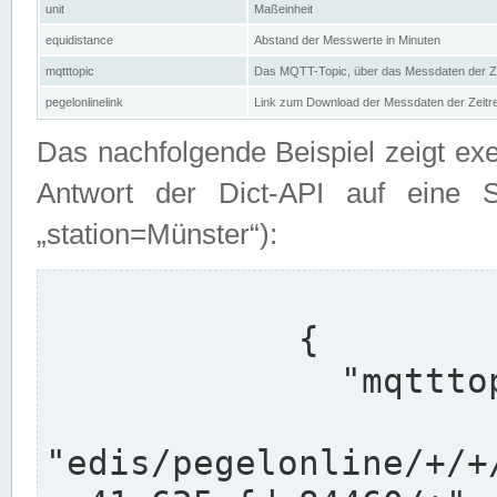
unit
Maßeinheit
equidistance
Abstand der Messwerte in Minuten
mqtttopic
Das MQTT-Topic, über das Messdaten der Ze
pegelonlinelink
Link zum Download der Messdaten der Zeit
Das nachfolgende Beispiel zeigt ex
Antwort der Dict-API auf eine 
„station=Münster“):
            {

              "mqtttopics": [

"edis/pegelonline/+/+