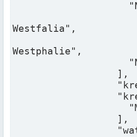
                    "North Rhine-Westphalia",

                    "Nadreni
Westfalia",

                    "Rhéna
Westphalie",

                    "Noordrijn-Westfalen"

                  ],

                  "kreis": "Münster",

                  "kreis_alternatives": [

                    "Munster"

                  ],

                  "water_alternatives": [
