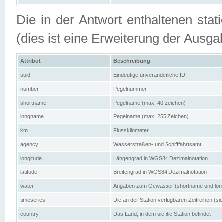
Die in der Antwort enthaltenen stat
(dies ist eine Erweiterung der Au
Attribut
Beschreibung
uuid
Eindeutige unveränderliche ID.
number
Pegelnummer
shortname
Pegelname (max. 40 Zeichen)
longname
Pegelname (max. 255 Zeichen)
km
Flusskilometer
agency
Wasserstraßen- und Schifffahrtsamt
longitude
Längengrad in WGS84 Dezimalnotation
latitude
Breitengrad in WGS84 Dezimalnotation
water
Angaben zum Gewässer (shortname und lo
timeseries
Die an der Station verfügbaren Zeitreihen (si
country
Das Land, in dem sie die Station befindet