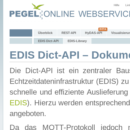
Hilfe
Lin
Überblick
REST-API
HyDAS-API
Visualisieru
EDIS Dict-API
EDIS-Library
EDIS Dict-API – Dokum
Die Dict-API ist ein zentraler 
Echtzeitdateninfrastruktur (EDIS) zu
schnelle und effiziente Auslieferun
EDIS
). Hierzu werden entspreche
angeboten.
Da das MQTT-Protokoll jedoch n