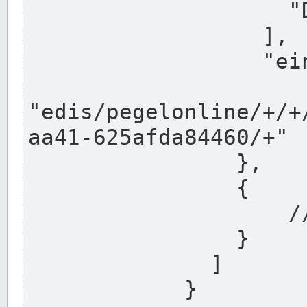
                    "DEK"

                  ],

                  "einzugsgebiet": "Ems",

                  
"edis/pegelonline/+/+
aa41-625afda84460/+"

                },

                {

                    // Weitere Stationen

                }

              ]

            }
