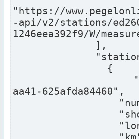
"https://www.pegelonl
-api/v2/stations/ed26
1246eea392f9/W/measure
              ],

              "stations": [

                {

                  "uuid": "ccd3e8f1-39e9-4e09-
aa41-625afda84460",

                  "number": "27800040",

                  "shortname": "MÜNSTER OW",

                  "longname": "MÜNSTER OW",

                  "km": 70.315,
