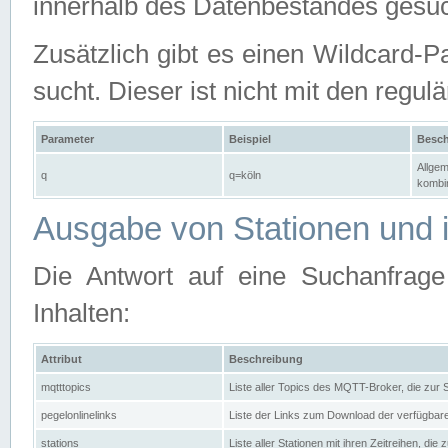
innerhalb des Datenbestandes gesuc
Zusätzlich gibt es einen Wildcard-P
sucht. Dieser ist nicht mit den reg
Parameter
Beispiel
Besch
Allgem
q
q=köln
kombin
Ausgabe von Stationen und i
Die Antwort auf eine Suchanfrag
Inhalten:
Attribut
Beschreibung
mqtttopics
Liste aller Topics des MQTT-Broker, die zur
pegelonlinelinks
Liste der Links zum Download der verfügba
stations
Liste aller Stationen mit ihren Zeitreihen, di