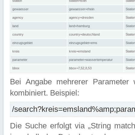
station
station=köln
Stati
gewaesser
gewaesser=rhein
Stati
agency
agency=dresden
Stati
land
land=hamburg
Stati
country
country=deutschland
Statio
einzugsgebiet
einzugsgebiet=ems
Stati
kreis
kreis=emsland
Stati
parameter
parameter=wassertemperatur
Stati
bbox
bbox=7,52,8,53
Statio
Bei Angabe mehrerer Parameter 
kombiniert. Beispiel:
/search?kreis=emsland%amp;parame
Die Suche erfolgt via „String matc