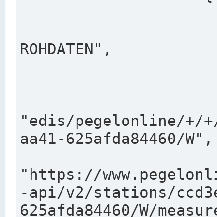
                      "shortname": "W"
                      "longname": "WASSER
ROHDATEN",

                      "unit": "m+NN",
                      "equidistance": 1
                    
"edis/pegelonline/+/+
aa41-625afda84460/W",

                      "pegel
"https://www.pegelonl
-api/v2/stations/ccd3
625afda84460/W/measure