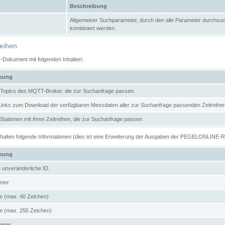
Beschreibung
Allgemeiner Suchparameter, durch den alle Parameter durchsuc
kombiniert werden.
reihen
N-Dokument mit folgenden Inhalten:
ibung
er Topics des MQTT-Broker, die zur Suchanfrage passen.
 Links zum Download der verfügbaren Messdaten aller zur Suchanfrage passenden Zeitrei
r Stationen mit ihren Zeitreihen, die zur Suchanfrage passen
enthalten folgende Informationen (dies ist eine Erweiterung der Ausgaben der PEGELONLINE-
ibung
e unveränderliche ID.
mer
 (max. 40 Zeichen)
 (max. 255 Zeichen)
meter