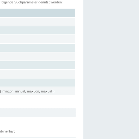
n folgende Suchparameter genutzt werden:
 (`minLon, minLat, maxLon, maxLat`)
binierbar: