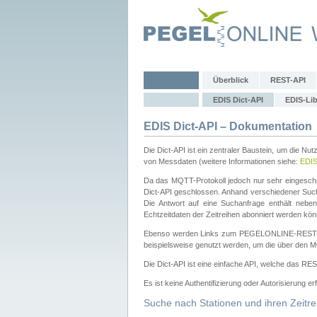
Überblick
REST-API
EDIS Dict-API
EDIS-Lib
EDIS Dict-API – Dokumentation
Die Dict-API ist ein zentraler Baustein, um die Nu
von Messdaten (weitere Informationen siehe:
EDI
Da das MQTT-Protokoll jedoch nur sehr eingeschr
Dict-API geschlossen. Anhand verschiedener Su
Die Antwort auf eine Suchanfrage enthält nebe
Echtzeitdaten der Zeitreihen abonniert werden kön
Ebenso werden Links zum PEGELONLINE-REST-
beispielsweise genutzt werden, um die über den M
Die Dict-API ist eine einfache API, welche das RE
Es ist keine Authentifizierung oder Autorisierung er
Suche nach Stationen und ihren Zeitre