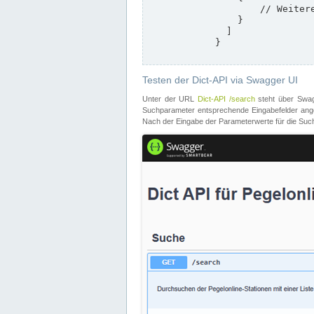
                    // Weitere Stationen

                }

              ]

            }

Testen der Dict-API via Swagger UI
Unter der URL
Dict-API /search
steht über Swagg
Suchparameter entsprechende Eingabefelder angeb
Nach der Eingabe der Parameterwerte für die Suche