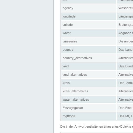
agency
Wasserstr
longitude
Längengra
latitude
Breitengr
water
Angaben 
timeseries
Die an der
country
Das Land, 
country_alternatives
Alternativ
land
Das Bundes
land_alternatives
Alternativ
kreis
Der Landkr
kreis_alternatives
Alternativ
water_alternatives
Alternati
Einzugsgebiet
Das Einzug
mqtttopic
Das MQTT-
Die in der Antwort enthaltenen timeseries-Objekt