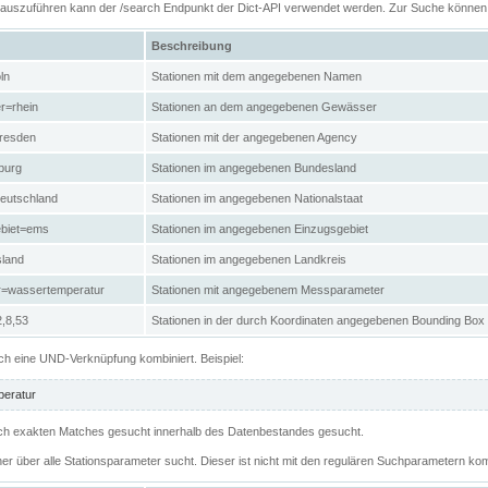
n auszuführen kann der /search Endpunkt der Dict-API verwendet werden. Zur Suche könne
Beschreibung
ln
Stationen mit dem angegebenen Namen
r=rhein
Stationen an dem angegebenen Gewässer
resden
Stationen mit der angegebenen Agency
burg
Stationen im angegebenen Bundesland
eutschland
Stationen im angegebenen Nationalstaat
ebiet=ems
Stationen im angegebenen Einzugsgebiet
sland
Stationen im angegebenen Landkreis
r=wassertemperatur
Stationen mit angegebenem Messparameter
,8,53
Stationen in der durch Koordinaten angegebenen Bounding Box
h eine UND-Verknüpfung kombiniert. Beispiel:
eratur
 nach exakten Matches gesucht innerhalb des Datenbestandes gesucht.
her über alle Stationsparameter sucht. Dieser ist nicht mit den regulären Suchparametern kom