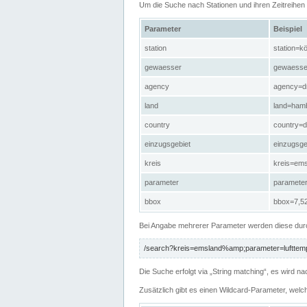
Um die Suche nach Stationen und ihren Zeitreihe
Parameter
Beispiel
station
station=kö
gewaesser
gewaesse
agency
agency=d
land
land=ham
country
country=d
einzugsgebiet
einzugsg
kreis
kreis=em
parameter
paramete
bbox
bbox=7,52
Bei Angabe mehrerer Parameter werden diese durc
/search?kreis=emsland%amp;parameter=lufttemp
Die Suche erfolgt via „String matching“, es wird
Zusätzlich gibt es einen Wildcard-Parameter, welc