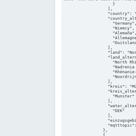
                    }

                  ],

                  "country": "Deutschland",

                  "country_alternatives": [

                    "Germany",

                    "Niemcy",

                    "Alemaña",

                    "Allemagne",

                    "Duitsland"

                  ],

                  "land": "Nordrhein-Westfalen",

                  "land_alternatives": [

                    "North Rhine-Westphalia",

                    "Nadrenia Północna-Westfalia",

                    "Rhénanie-du-Nord-Westphalie",

                    "Noordrijn-Westfalen"

                  ],

                  "kreis": "Münster",

                  "kreis_alternatives": [

                    "Munster"

                  ],

                  "water_alternatives": [

                    "DEK"

                  ],

                  "einzugsgebiet": "Ems",

                  "mqtttopic": "edis/pegelonline/+/+/+/+/ccd3e8f1-39e9-4e09-aa41-625afda84460/+"

                },

                {
