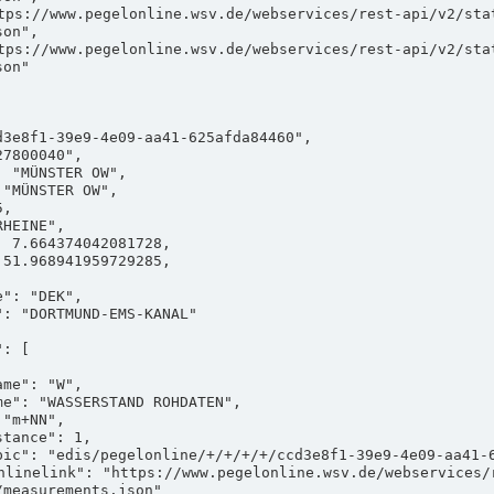
on",

on"

measurements.json"
