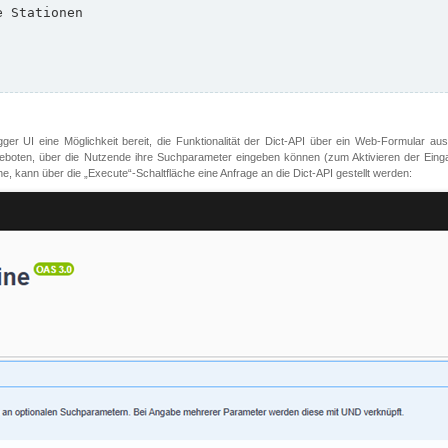
er UI eine Möglichkeit bereit, die Funktionalität der Dict-API über ein Web-Formular aus
oten, über die Nutzende ihre Suchparameter eingeben können (zum Aktivieren der Eingabefe
, kann über die „Execute“-Schaltfläche eine Anfrage an die Dict-API gestellt werden: