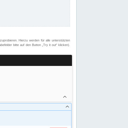
zuprobieren. Hierzu werden für alle unterstützten
lder bitte auf den Button „Try it out“ klicken).