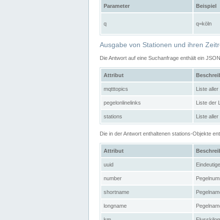
Parameter
Beispiel
q
q=köln
Ausgabe von Stationen und ihren Zeit
Die Antwort auf eine Suchanfrage enthält ein JSO
Attribut
Beschre
mqtttopics
Liste all
pegelonlinelinks
Liste der
stations
Liste alle
Die in der Antwort enthaltenen stations-Objekte 
Attribut
Beschre
uuid
Eindeutig
number
Pegelnum
shortname
Pegelname
longname
Pegelname
km
Flusskilo