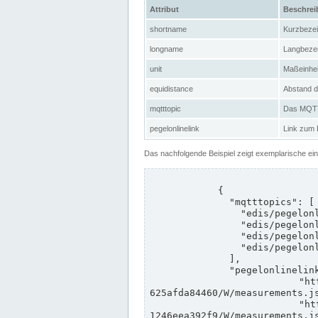
Attribut
Beschre
shortname
Kurzbeze
longname
Langbeze
unit
Maßeinhei
equidistance
Abstand d
mqtttopic
Das MQTT-
pegelonlinelink
Link zum
Das nachfolgende Beispiel zeigt exemplarische ei
            {

              "mqtttopics": [

                "edis/pegelonline/+/+/+/+/ccd3e8f1-39e9-4e09-aa41-625afda84460/+",

                "edis/pegelonline/+/+/+/+/ed260406-bdd6-42ef-bf2a-1246eea392f9/+",

                "edis/pegelonline/+/+/+/+/ccd3e8f1-39e9-4e09-aa41-625afda84460/+",

                "edis/pegelonline/+/+/+/+/ed260406-bdd6-42ef-bf2a-1246eea392f9/+"

              ],

              "pegelonlinelinks": [

                "https://www.pegelonline.wsv.de/webservices/rest-api/v2/stations/ccd3e8f1-39e9-4e09-aa41-
625afda84460/W/measurements.js
                "https://www.pegelonline.wsv.de/webservices/rest-api/v2/stations/ed260406-bdd6-42ef-bf2a-
1246eea392f9/W/measurements.js