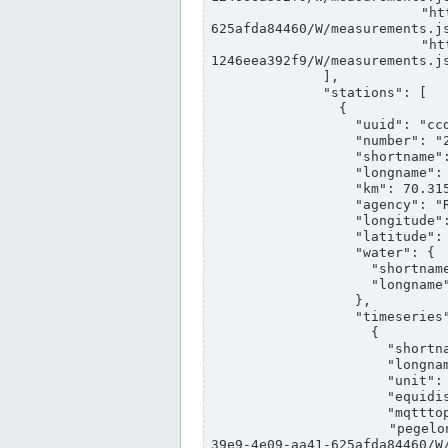
                "https://www.pegelonline.wsv.de/webservices/rest-api/v2/stations/ccd3e8f1-39e9-4e09-aa41-
625afda84460/W/measurements.js
                "https://www.pegelonline.wsv.de/webservices/rest-api/v2/stations/ed260406-bdd6-42ef-bf2a-
1246eea392f9/W/measurements.js
              ],

              "stations": [

                {

                  "uuid": "ccd3e8f1-39e9-4e09-aa41-625afda84460",

                  "number": "27800040",

                  "shortname": "MÜNSTER OW",

                  "longname": "MÜNSTER OW",

                  "km": 70.315,

                  "agency": "RHEINE",

                  "longitude": 7.664374042081728,

                  "latitude": 51.968941959729285,

                  "water": {

                    "shortname": "DEK",

                    "longname": "DORTMUND-EMS-KANAL"

                  },

                  "timeseries": [

                    {

                      "shortname": "W",

                      "longname": "WASSERSTAND ROHDATEN",

                      "unit": "m+NN",

                      "equidistance": 1,

                      "mqtttopic": "edis/pegelonline/+/+/+/+/ccd3e8f1-39e9-4e09-aa41-625afda84460/W",

                      "pegelonlinelink": "https://www.pegelonline.wsv.de/webservices/rest-api/v2/stations/ccd3e8f1-
39e9-4e09-aa41-625afda84460/W/