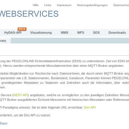
Hilfe
Links
Impressum
Nutzungsbedingungen
Datenschut
HyDAS-API
Visualisierung
WMS
WFS
SOS
Downloads
rary
tzung der PEGELONLINE-Echtzeitdateninfrastruktur (EDIS) zu unterstützen. Ziel von EDIS ist 
S
). Hierzu werden entsprechende Messdatenströme über einen MQTT-Broker angeboten.
änkte Möglichkeiten zur Recherche nach Datenströmen, die durch einen MQTT-Broker ange
chparameter wie z.B. Stationsnamen, Bundesland, Gewässer, Parameter können PEGELONL
n grundlegenden Metadaten zu Stationen und Zeitreihen auch die Information, über wel
nen.
Service (
REST-API
) angeboten, welche es ermöglichen zu den jeweiligen Zeitreihen Mess
QTT-Broker ausgelieferten Echtzeit-Messwerte mit historischen Messdaten oder Referenzwer
ST-Paradigma umsetzt. Sie ist über folgende URL erreichbar:
Dict-API
forderlich, um die Dict-API zu nutzen.
ihen