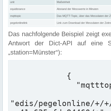
unit
Maßeinheit
equidistance
Abstand der Messwerte in Minuten
mqtttopic
Das MQTT-Topic, über das Messdaten der Ze
pegelonlinelink
Link zum Download der Messdaten der Zeit
Das nachfolgende Beispiel zeigt ex
Antwort der Dict-API auf eine 
„station=Münster“):
            {

              "mqtttopics": [

"edis/pegelonline/+/+