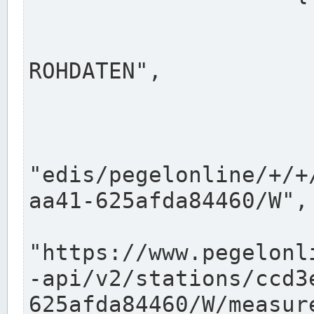
                      "shortname": "W"
                      "longname": "WASSER
ROHDATEN",

                      "unit": "m+NN",
                      "equidistance": 1
                    
"edis/pegelonline/+/+
aa41-625afda84460/W",

                      "pegel
"https://www.pegelonl
-api/v2/stations/ccd3
625afda84460/W/measure