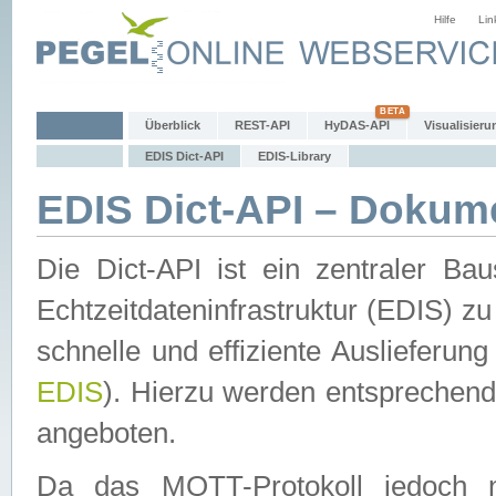
Hilfe
Lin
Überblick
REST-API
HyDAS-API
Visualisieru
EDIS Dict-API
EDIS-Library
EDIS Dict-API – Dokum
Die Dict-API ist ein zentraler 
Echtzeitdateninfrastruktur (EDIS) zu
schnelle und effiziente Auslieferun
EDIS
). Hierzu werden entspreche
angeboten.
Da das MQTT-Protokoll jedoch n