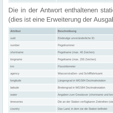
Die in der Antwort enthaltenen stat
(dies ist eine Erweiterung der Au
Attribut
Beschreibung
uuid
Eindeutige unveränderliche ID.
number
Pegelnummer
shortname
Pegelname (max. 40 Zeichen)
longname
Pegelname (max. 255 Zeichen)
km
Flusskilometer
agency
Wasserstraßen- und Schifffahrtsamt
longitude
Längengrad in WGS84 Dezimalnotation
latitude
Breitengrad in WGS84 Dezimalnotation
water
Angaben zum Gewässer (shortname und lo
timeseries
Die an der Station verfügbaren Zeitreihen (si
country
Das Land, in dem sie die Station befindet