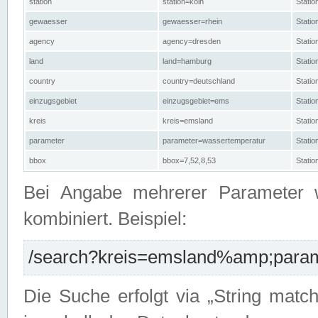
station
station=köln
Stati
gewaesser
gewaesser=rhein
Stati
agency
agency=dresden
Stati
land
land=hamburg
Stati
country
country=deutschland
Statio
einzugsgebiet
einzugsgebiet=ems
Stati
kreis
kreis=emsland
Stati
parameter
parameter=wassertemperatur
Stati
bbox
bbox=7,52,8,53
Statio
Bei Angabe mehrerer Parameter 
kombiniert. Beispiel:
/search?kreis=emsland%amp;parame
Die Suche erfolgt via „String matc