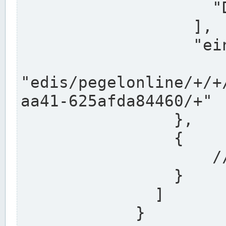
                    "DEK"

                  ],

                  "einzugsgebiet": "Ems",

                  
"edis/pegelonline/+/+
aa41-625afda84460/+"

                },

                {

                    // Weitere Stationen

                }

              ]

            }
