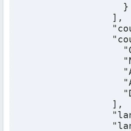
                    }

                  ],

                  "country": "Deutschland",

                  "country_alternatives": [

                    "Germany",

                    "Niemcy",

                    "Alemaña",

                    "Allemagne",

                    "Duitsland"

                  ],

                  "land": "Nordrhein-Westfalen",

                  "land_alternatives": [
