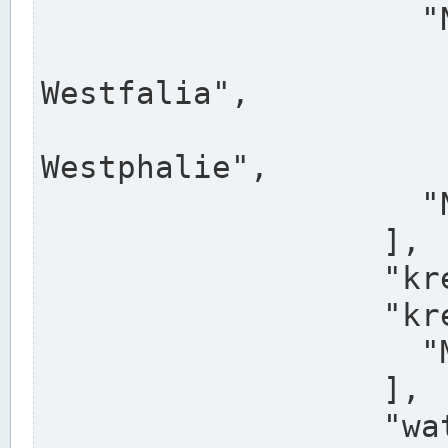
                    "North Rhine-Westphalia",

                    "Nadreni
Westfalia",

                    "Rhéna
Westphalie",

                    "Noordrijn-Westfalen"

                  ],

                  "kreis": "Münster",

                  "kreis_alternatives": [

                    "Munster"

                  ],

                  "water_alternatives": [
