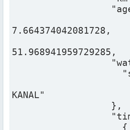
                  "agency": "RHEINE",

                  
7.664374042081728,

                 
51.968941959729285,

                  "water": {

                    "shortname": "DEK",

                    "longname": "DORTMUND-E
KANAL"

                  },

                  "timeseries": [

                    {
