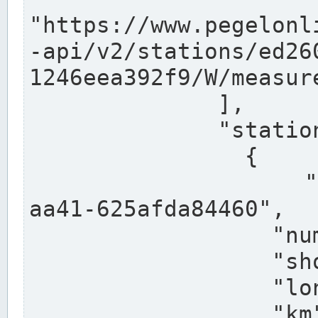
"https://www.pegelonl
-api/v2/stations/ed26
1246eea392f9/W/measure
              ],

              "stations": [

                {

                  "uuid": "ccd3e8f1-39e9-4e09-
aa41-625afda84460",

                  "number": "27800040",

                  "shortname": "MÜNSTER OW",

                  "longname": "MÜNSTER OW",

                  "km": 70.315,
