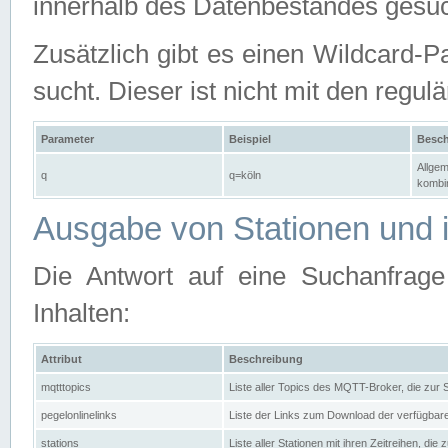
innerhalb des Datenbestandes gesuc
Zusätzlich gibt es einen Wildcard-P
sucht. Dieser ist nicht mit den reg
Parameter
Beispiel
Besch
Allgem
q
q=köln
kombin
Ausgabe von Stationen und i
Die Antwort auf eine Suchanfrag
Inhalten:
Attribut
Beschreibung
mqtttopics
Liste aller Topics des MQTT-Broker, die zur
pegelonlinelinks
Liste der Links zum Download der verfügba
stations
Liste aller Stationen mit ihren Zeitreihen, di