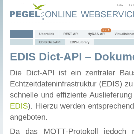
Hilfe
Lin
Überblick
REST-API
HyDAS-API
Visualisieru
EDIS Dict-API
EDIS-Library
EDIS Dict-API – Dokum
Die Dict-API ist ein zentraler 
Echtzeitdateninfrastruktur (EDIS) zu
schnelle und effiziente Auslieferun
EDIS
). Hierzu werden entspreche
angeboten.
Da das MQTT-Protokoll jedoch n