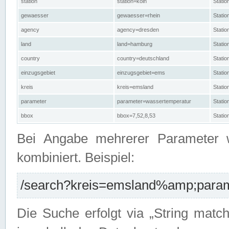
station
station=köln
Stati
gewaesser
gewaesser=rhein
Stati
agency
agency=dresden
Stati
land
land=hamburg
Stati
country
country=deutschland
Statio
einzugsgebiet
einzugsgebiet=ems
Stati
kreis
kreis=emsland
Stati
parameter
parameter=wassertemperatur
Stati
bbox
bbox=7,52,8,53
Statio
Bei Angabe mehrerer Parameter 
kombiniert. Beispiel:
/search?kreis=emsland%amp;parame
Die Suche erfolgt via „String matc