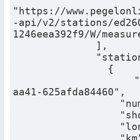
"https://www.pegelonl
-api/v2/stations/ed26
1246eea392f9/W/measure
              ],

              "stations": [

                {

                  "uuid": "ccd3e8f1-39e9-4e09-
aa41-625afda84460",

                  "number": "27800040",

                  "shortname": "MÜNSTER OW",

                  "longname": "MÜNSTER OW",

                  "km": 70.315,
