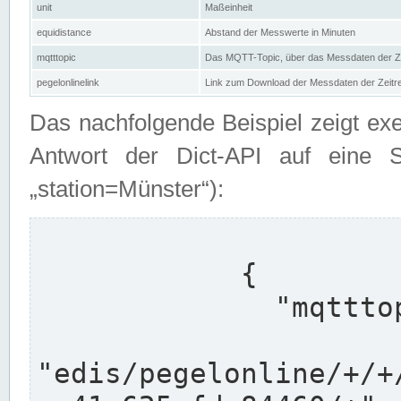
unit
Maßeinheit
equidistance
Abstand der Messwerte in Minuten
mqtttopic
Das MQTT-Topic, über das Messdaten der Ze
pegelonlinelink
Link zum Download der Messdaten der Zeit
Das nachfolgende Beispiel zeigt ex
Antwort der Dict-API auf eine 
„station=Münster“):
            {

              "mqtttopics": [

"edis/pegelonline/+/+