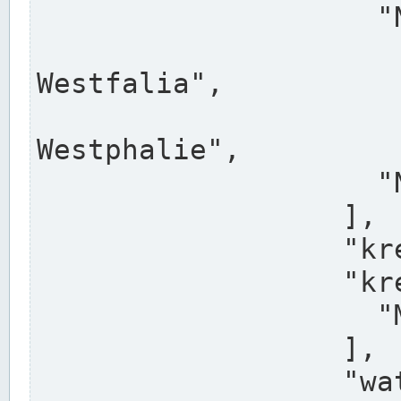
                    "North Rhine-Westphalia",

                    "Nadreni
Westfalia",

                    "Rhéna
Westphalie",

                    "Noordrijn-Westfalen"

                  ],

                  "kreis": "Münster",

                  "kreis_alternatives": [

                    "Munster"

                  ],

                  "water_alternatives": [
