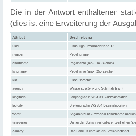
Die in der Antwort enthaltenen stat
(dies ist eine Erweiterung der Au
Attribut
Beschreibung
uuid
Eindeutige unveränderliche ID.
number
Pegelnummer
shortname
Pegelname (max. 40 Zeichen)
longname
Pegelname (max. 255 Zeichen)
km
Flusskilometer
agency
Wasserstraßen- und Schifffahrtsamt
longitude
Längengrad in WGS84 Dezimalnotation
latitude
Breitengrad in WGS84 Dezimalnotation
water
Angaben zum Gewässer (shortname und lo
timeseries
Die an der Station verfügbaren Zeitreihen (si
country
Das Land, in dem sie die Station befindet