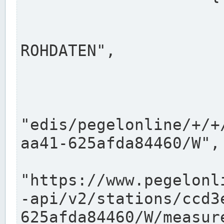
                      "shortname": "W"
                      "longname": "WASSER
ROHDATEN",

                      "unit": "m+NN",
                      "equidistance": 1
                    
"edis/pegelonline/+/+
aa41-625afda84460/W",

                      "pegel
"https://www.pegelonl
-api/v2/stations/ccd3
625afda84460/W/measure