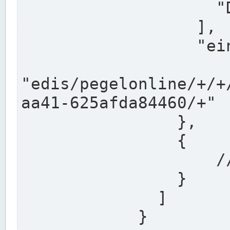
                    "DEK"

                  ],

                  "einzugsgebiet": "Ems",

                  
"edis/pegelonline/+/+
aa41-625afda84460/+"

                },

                {

                    // Weitere Stationen

                }

              ]

            }
