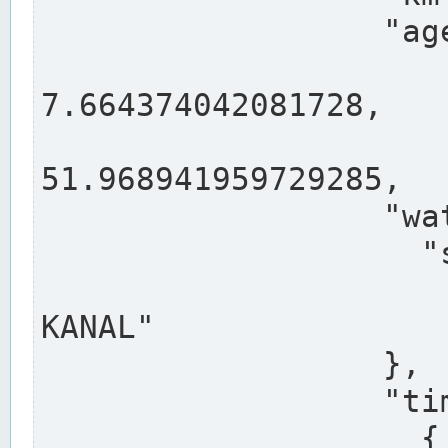
                  "agency": "RHEINE",

                  
7.664374042081728,

                 
51.968941959729285,

                  "water": {

                    "shortname": "DEK",

                    "longname": "DORTMUND-E
KANAL"

                  },

                  "timeseries": [

                    {
