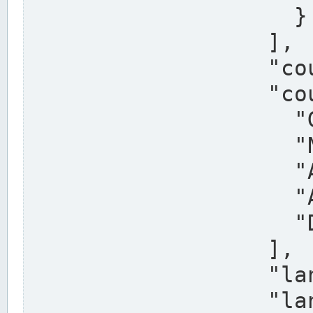
                    }

                  ],

                  "country": "Deutschland",

                  "country_alternatives": [

                    "Germany",

                    "Niemcy",

                    "Alemaña",

                    "Allemagne",

                    "Duitsland"

                  ],

                  "land": "Nordrhein-Westfalen",

                  "land_alternatives": [
