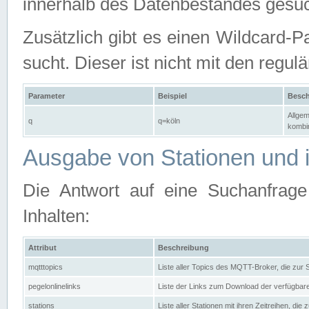
innerhalb des Datenbestandes gesuc
Zusätzlich gibt es einen Wildcard-P
sucht. Dieser ist nicht mit den reg
Parameter
Beispiel
Besch
Allgem
q
q=köln
kombin
Ausgabe von Stationen und i
Die Antwort auf eine Suchanfrag
Inhalten:
Attribut
Beschreibung
mqtttopics
Liste aller Topics des MQTT-Broker, die zur
pegelonlinelinks
Liste der Links zum Download der verfügba
stations
Liste aller Stationen mit ihren Zeitreihen, di