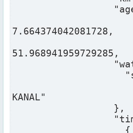
                  "agency": "RHEINE",

                  
7.664374042081728,

                 
51.968941959729285,

                  "water": {

                    "shortname": "DEK",

                    "longname": "DORTMUND-E
KANAL"

                  },

                  "timeseries": [

                    {
