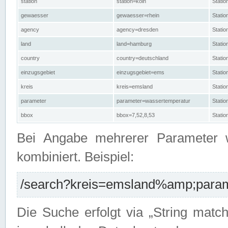
station
station=köln
Stati
gewaesser
gewaesser=rhein
Stati
agency
agency=dresden
Stati
land
land=hamburg
Stati
country
country=deutschland
Statio
einzugsgebiet
einzugsgebiet=ems
Stati
kreis
kreis=emsland
Stati
parameter
parameter=wassertemperatur
Stati
bbox
bbox=7,52,8,53
Statio
Bei Angabe mehrerer Parameter 
kombiniert. Beispiel:
/search?kreis=emsland%amp;parame
Die Suche erfolgt via „String matc