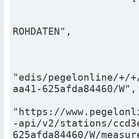
                      "shortname": "W"
                      "longname": "WASSER
ROHDATEN",

                      "unit": "m+NN",
                      "equidistance": 1
                    
"edis/pegelonline/+/+
aa41-625afda84460/W",

                      "pegel
"https://www.pegelonl
-api/v2/stations/ccd3
625afda84460/W/measure