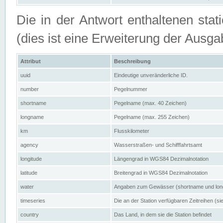
Die in der Antwort enthaltenen stat
(dies ist eine Erweiterung der Au
Attribut
Beschreibung
uuid
Eindeutige unveränderliche ID.
number
Pegelnummer
shortname
Pegelname (max. 40 Zeichen)
longname
Pegelname (max. 255 Zeichen)
km
Flusskilometer
agency
Wasserstraßen- und Schifffahrtsamt
longitude
Längengrad in WGS84 Dezimalnotation
latitude
Breitengrad in WGS84 Dezimalnotation
water
Angaben zum Gewässer (shortname und lo
timeseries
Die an der Station verfügbaren Zeitreihen (si
country
Das Land, in dem sie die Station befindet