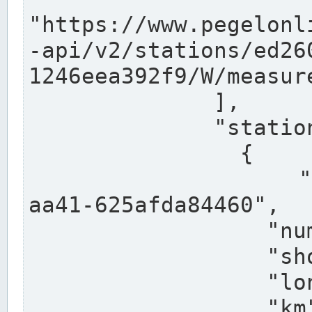
"https://www.pegelonl
-api/v2/stations/ed26
1246eea392f9/W/measure
              ],

              "stations": [

                {

                  "uuid": "ccd3e8f1-39e9-4e09-
aa41-625afda84460",

                  "number": "27800040",

                  "shortname": "MÜNSTER OW",

                  "longname": "MÜNSTER OW",

                  "km": 70.315,
