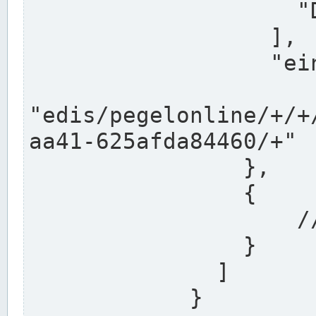
                    "DEK"

                  ],

                  "einzugsgebiet": "Ems",

                  
"edis/pegelonline/+/+
aa41-625afda84460/+"

                },

                {

                    // Weitere Stationen

                }

              ]

            }
