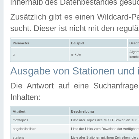
innerhalb des Datenbestandes gesuc
Zusätzlich gibt es einen Wildcard-P
sucht. Dieser ist nicht mit den reg
Parameter
Beispiel
Besch
Allgem
q
q=köln
kombin
Ausgabe von Stationen und i
Die Antwort auf eine Suchanfrag
Inhalten:
Attribut
Beschreibung
mqtttopics
Liste aller Topics des MQTT-Broker, die zur
pegelonlinelinks
Liste der Links zum Download der verfügba
stations
Liste aller Stationen mit ihren Zeitreihen, di