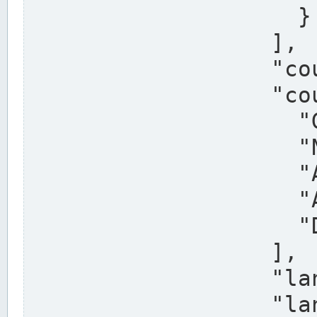
                    }

                  ],

                  "country": "Deutschland",

                  "country_alternatives": [

                    "Germany",

                    "Niemcy",

                    "Alemaña",

                    "Allemagne",

                    "Duitsland"

                  ],

                  "land": "Nordrhein-Westfalen",

                  "land_alternatives": [
