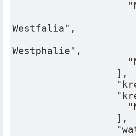
                    "North Rhine-Westphalia",

                    "Nadreni
Westfalia",

                    "Rhéna
Westphalie",

                    "Noordrijn-Westfalen"

                  ],

                  "kreis": "Münster",

                  "kreis_alternatives": [

                    "Munster"

                  ],

                  "water_alternatives": [
