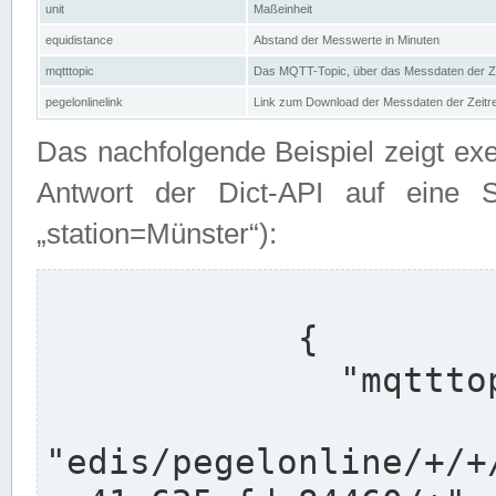
unit
Maßeinheit
equidistance
Abstand der Messwerte in Minuten
mqtttopic
Das MQTT-Topic, über das Messdaten der Ze
pegelonlinelink
Link zum Download der Messdaten der Zeit
Das nachfolgende Beispiel zeigt ex
Antwort der Dict-API auf eine 
„station=Münster“):
            {

              "mqtttopics": [

"edis/pegelonline/+/+