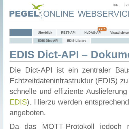
Hilfe
Lin
Überblick
REST-API
HyDAS-API
Visualisieru
EDIS Dict-API
EDIS-Library
EDIS Dict-API – Dokum
Die Dict-API ist ein zentraler 
Echtzeitdateninfrastruktur (EDIS) zu
schnelle und effiziente Auslieferun
EDIS
). Hierzu werden entspreche
angeboten.
Da das MQTT-Protokoll jedoch n