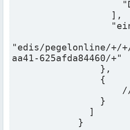
                    "DEK"

                  ],

                  "einzugsgebiet": "Ems",

                  
"edis/pegelonline/+/+
aa41-625afda84460/+"

                },

                {

                    // Weitere Stationen

                }

              ]

            }
