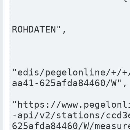
                      "shortname": "W"
                      "longname": "WASSER
ROHDATEN",

                      "unit": "m+NN",
                      "equidistance": 1
                    
"edis/pegelonline/+/+
aa41-625afda84460/W",

                      "pegel
"https://www.pegelonl
-api/v2/stations/ccd3
625afda84460/W/measure