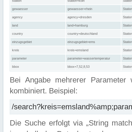
station
station=köln
Stati
gewaesser
gewaesser=rhein
Stati
agency
agency=dresden
Stati
land
land=hamburg
Stati
country
country=deutschland
Statio
einzugsgebiet
einzugsgebiet=ems
Stati
kreis
kreis=emsland
Stati
parameter
parameter=wassertemperatur
Stati
bbox
bbox=7,52,8,53
Statio
Bei Angabe mehrerer Parameter 
kombiniert. Beispiel:
/search?kreis=emsland%amp;parame
Die Suche erfolgt via „String matc