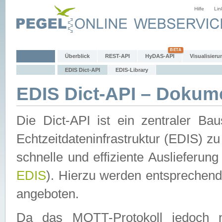
Hilfe
Lin
Überblick
REST-API
HyDAS-API
Visualisieru
EDIS Dict-API
EDIS-Library
EDIS Dict-API – Dokum
Die Dict-API ist ein zentraler 
Echtzeitdateninfrastruktur (EDIS) zu
schnelle und effiziente Auslieferun
EDIS
). Hierzu werden entspreche
angeboten.
Da das MQTT-Protokoll jedoch n