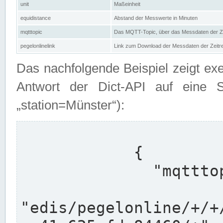
unit
Maßeinheit
equidistance
Abstand der Messwerte in Minuten
mqtttopic
Das MQTT-Topic, über das Messdaten der Ze
pegelonlinelink
Link zum Download der Messdaten der Zeit
Das nachfolgende Beispiel zeigt ex
Antwort der Dict-API auf eine 
„station=Münster“):
            {

              "mqtttopics": [

"edis/pegelonline/+/+