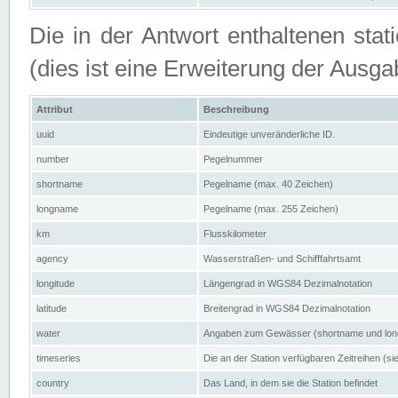
Die in der Antwort enthaltenen stat
(dies ist eine Erweiterung der Au
Attribut
Beschreibung
uuid
Eindeutige unveränderliche ID.
number
Pegelnummer
shortname
Pegelname (max. 40 Zeichen)
longname
Pegelname (max. 255 Zeichen)
km
Flusskilometer
agency
Wasserstraßen- und Schifffahrtsamt
longitude
Längengrad in WGS84 Dezimalnotation
latitude
Breitengrad in WGS84 Dezimalnotation
water
Angaben zum Gewässer (shortname und lo
timeseries
Die an der Station verfügbaren Zeitreihen (si
country
Das Land, in dem sie die Station befindet