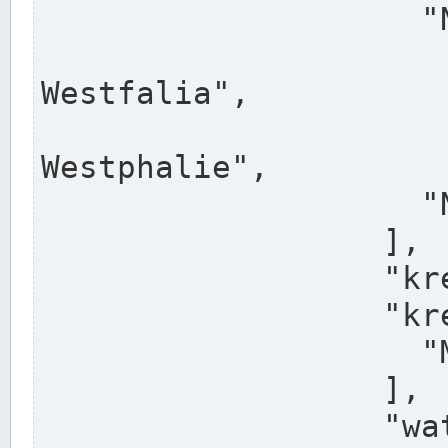
                    "North Rhine-Westphalia",

                    "Nadreni
Westfalia",

                    "Rhéna
Westphalie",

                    "Noordrijn-Westfalen"

                  ],

                  "kreis": "Münster",

                  "kreis_alternatives": [

                    "Munster"

                  ],

                  "water_alternatives": [
