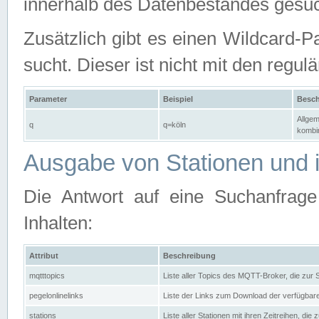
innerhalb des Datenbestandes gesuc
Zusätzlich gibt es einen Wildcard-P
sucht. Dieser ist nicht mit den reg
Parameter
Beispiel
Besch
Allgem
q
q=köln
kombin
Ausgabe von Stationen und i
Die Antwort auf eine Suchanfrag
Inhalten:
Attribut
Beschreibung
mqtttopics
Liste aller Topics des MQTT-Broker, die zur
pegelonlinelinks
Liste der Links zum Download der verfügba
stations
Liste aller Stationen mit ihren Zeitreihen, di