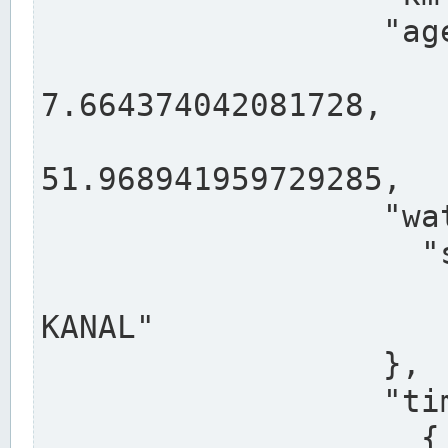
                  "agency": "RHEINE",

                  
7.664374042081728,

                 
51.968941959729285,

                  "water": {

                    "shortname": "DEK",

                    "longname": "DORTMUND-E
KANAL"

                  },

                  "timeseries": [

                    {
