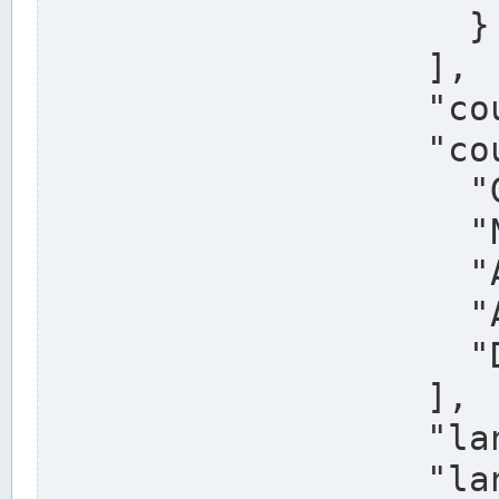
                    }

                  ],

                  "country": "Deutschland",

                  "country_alternatives": [

                    "Germany",

                    "Niemcy",

                    "Alemaña",

                    "Allemagne",

                    "Duitsland"

                  ],

                  "land": "Nordrhein-Westfalen",

                  "land_alternatives": [
