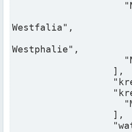
                    "North Rhine-Westphalia",

                    "Nadreni
Westfalia",

                    "Rhéna
Westphalie",

                    "Noordrijn-Westfalen"

                  ],

                  "kreis": "Münster",

                  "kreis_alternatives": [

                    "Munster"

                  ],

                  "water_alternatives": [
