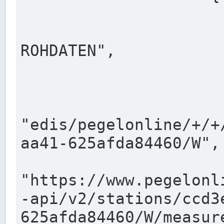
                      "shortname": "W"
                      "longname": "WASSER
ROHDATEN",

                      "unit": "m+NN",
                      "equidistance": 1
                    
"edis/pegelonline/+/+
aa41-625afda84460/W",

                      "pegel
"https://www.pegelonl
-api/v2/stations/ccd3
625afda84460/W/measure