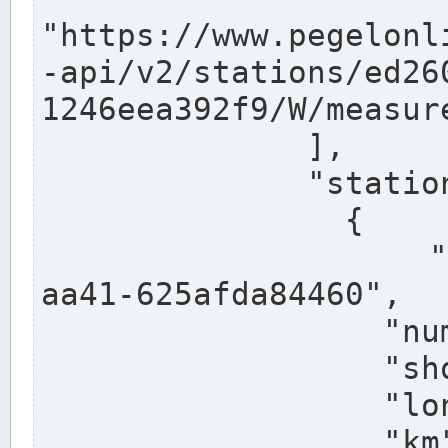
"https://www.pegelonl
-api/v2/stations/ed26
1246eea392f9/W/measure
              ],

              "stations": [

                {

                  "uuid": "ccd3e8f1-39e9-4e09-
aa41-625afda84460",

                  "number": "27800040",

                  "shortname": "MÜNSTER OW",

                  "longname": "MÜNSTER OW",

                  "km": 70.315,
