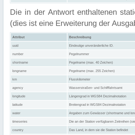
Die in der Antwort enthaltenen stat
(dies ist eine Erweiterung der Au
Attribut
Beschreibung
uuid
Eindeutige unveränderliche ID.
number
Pegelnummer
shortname
Pegelname (max. 40 Zeichen)
longname
Pegelname (max. 255 Zeichen)
km
Flusskilometer
agency
Wasserstraßen- und Schifffahrtsamt
longitude
Längengrad in WGS84 Dezimalnotation
latitude
Breitengrad in WGS84 Dezimalnotation
water
Angaben zum Gewässer (shortname und lo
timeseries
Die an der Station verfügbaren Zeitreihen (si
country
Das Land, in dem sie die Station befindet