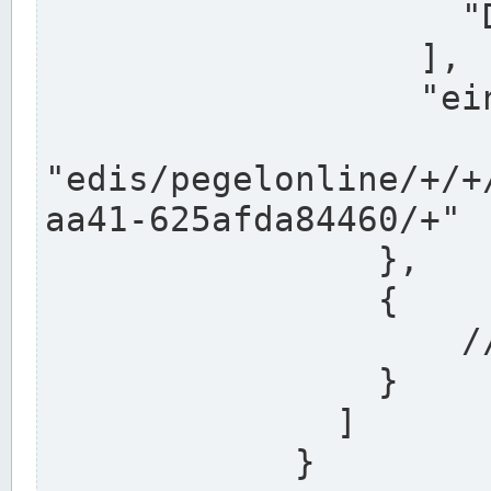
                    "DEK"

                  ],

                  "einzugsgebiet": "Ems",

                  
"edis/pegelonline/+/+
aa41-625afda84460/+"

                },

                {

                    // Weitere Stationen

                }

              ]

            }
