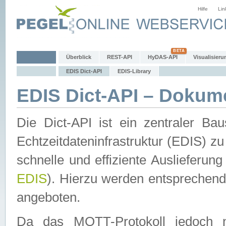
Hilfe
Lin
Überblick
REST-API
HyDAS-API
Visualisieru
EDIS Dict-API
EDIS-Library
EDIS Dict-API – Dokum
Die Dict-API ist ein zentraler 
Echtzeitdateninfrastruktur (EDIS) zu
schnelle und effiziente Auslieferun
EDIS
). Hierzu werden entspreche
angeboten.
Da das MQTT-Protokoll jedoch n