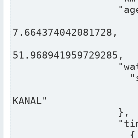
                  "agency": "RHEINE",

                  
7.664374042081728,

                 
51.968941959729285,

                  "water": {

                    "shortname": "DEK",

                    "longname": "DORTMUND-E
KANAL"

                  },

                  "timeseries": [

                    {
