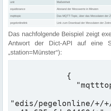
unit
Maßeinheit
equidistance
Abstand der Messwerte in Minuten
mqtttopic
Das MQTT-Topic, über das Messdaten der Ze
pegelonlinelink
Link zum Download der Messdaten der Zeit
Das nachfolgende Beispiel zeigt ex
Antwort der Dict-API auf eine 
„station=Münster“):
            {

              "mqtttopics": [

"edis/pegelonline/+/+