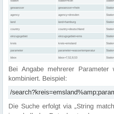
station
station=köln
Stati
gewaesser
gewaesser=rhein
Stati
agency
agency=dresden
Stati
land
land=hamburg
Stati
country
country=deutschland
Statio
einzugsgebiet
einzugsgebiet=ems
Stati
kreis
kreis=emsland
Stati
parameter
parameter=wassertemperatur
Stati
bbox
bbox=7,52,8,53
Statio
Bei Angabe mehrerer Parameter 
kombiniert. Beispiel:
/search?kreis=emsland%amp;parame
Die Suche erfolgt via „String matc