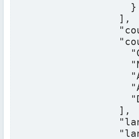
                    }

                  ],

                  "country": "Deutschland",

                  "country_alternatives": [

                    "Germany",

                    "Niemcy",

                    "Alemaña",

                    "Allemagne",

                    "Duitsland"

                  ],

                  "land": "Nordrhein-Westfalen",

                  "land_alternatives": [
