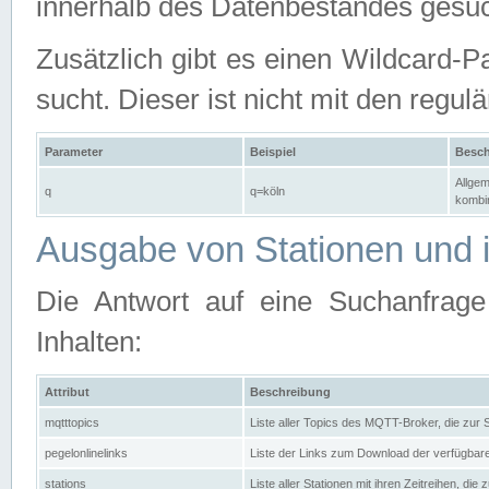
innerhalb des Datenbestandes gesuc
Zusätzlich gibt es einen Wildcard-P
sucht. Dieser ist nicht mit den reg
Parameter
Beispiel
Besch
Allgem
q
q=köln
kombin
Ausgabe von Stationen und i
Die Antwort auf eine Suchanfrag
Inhalten:
Attribut
Beschreibung
mqtttopics
Liste aller Topics des MQTT-Broker, die zur
pegelonlinelinks
Liste der Links zum Download der verfügba
stations
Liste aller Stationen mit ihren Zeitreihen, di