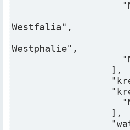
                    "North Rhine-Westphalia",

                    "Nadreni
Westfalia",

                    "Rhéna
Westphalie",

                    "Noordrijn-Westfalen"

                  ],

                  "kreis": "Münster",

                  "kreis_alternatives": [

                    "Munster"

                  ],

                  "water_alternatives": [
