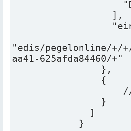
                    "DEK"

                  ],

                  "einzugsgebiet": "Ems",

                  
"edis/pegelonline/+/+
aa41-625afda84460/+"

                },

                {

                    // Weitere Stationen

                }

              ]

            }
