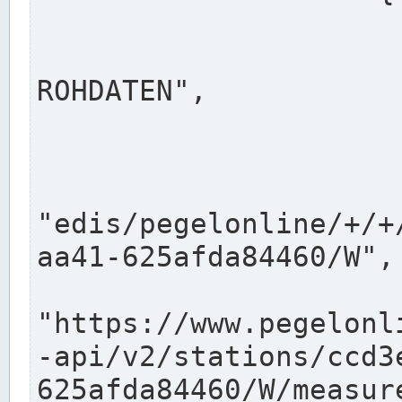
                      "shortname": "W"
                      "longname": "WASSER
ROHDATEN",

                      "unit": "m+NN",
                      "equidistance": 1
                    
"edis/pegelonline/+/+
aa41-625afda84460/W",

                      "pegel
"https://www.pegelonl
-api/v2/stations/ccd3
625afda84460/W/measure