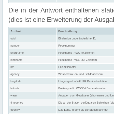
Die in der Antwort enthaltenen stat
(dies ist eine Erweiterung der Au
Attribut
Beschreibung
uuid
Eindeutige unveränderliche ID.
number
Pegelnummer
shortname
Pegelname (max. 40 Zeichen)
longname
Pegelname (max. 255 Zeichen)
km
Flusskilometer
agency
Wasserstraßen- und Schifffahrtsamt
longitude
Längengrad in WGS84 Dezimalnotation
latitude
Breitengrad in WGS84 Dezimalnotation
water
Angaben zum Gewässer (shortname und lo
timeseries
Die an der Station verfügbaren Zeitreihen (si
country
Das Land, in dem sie die Station befindet