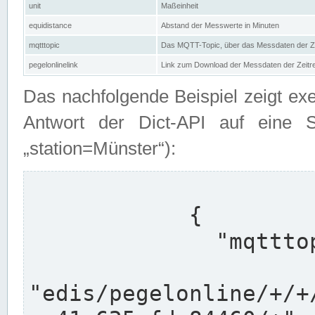
unit
Maßeinheit
equidistance
Abstand der Messwerte in Minuten
mqtttopic
Das MQTT-Topic, über das Messdaten der Ze
pegelonlinelink
Link zum Download der Messdaten der Zeit
Das nachfolgende Beispiel zeigt ex
Antwort der Dict-API auf eine 
„station=Münster“):
            {

              "mqtttopics": [

"edis/pegelonline/+/+