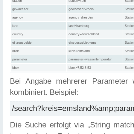
station
station=köln
Stati
gewaesser
gewaesser=rhein
Stati
agency
agency=dresden
Stati
land
land=hamburg
Stati
country
country=deutschland
Statio
einzugsgebiet
einzugsgebiet=ems
Stati
kreis
kreis=emsland
Stati
parameter
parameter=wassertemperatur
Stati
bbox
bbox=7,52,8,53
Statio
Bei Angabe mehrerer Parameter 
kombiniert. Beispiel:
/search?kreis=emsland%amp;parame
Die Suche erfolgt via „String matc