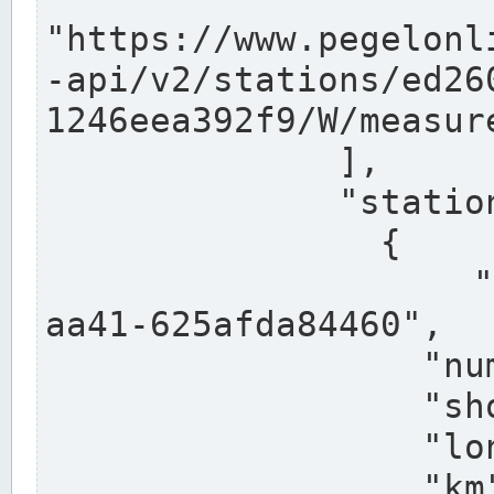
"https://www.pegelonl
-api/v2/stations/ed26
1246eea392f9/W/measure
              ],

              "stations": [

                {

                  "uuid": "ccd3e8f1-39e9-4e09-
aa41-625afda84460",

                  "number": "27800040",

                  "shortname": "MÜNSTER OW",

                  "longname": "MÜNSTER OW",

                  "km": 70.315,
