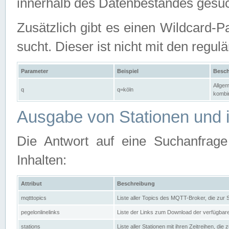
innerhalb des Datenbestandes gesuc
Zusätzlich gibt es einen Wildcard-P
sucht. Dieser ist nicht mit den reg
Parameter
Beispiel
Besch
Allgem
q
q=köln
kombin
Ausgabe von Stationen und i
Die Antwort auf eine Suchanfrag
Inhalten:
Attribut
Beschreibung
mqtttopics
Liste aller Topics des MQTT-Broker, die zur
pegelonlinelinks
Liste der Links zum Download der verfügba
stations
Liste aller Stationen mit ihren Zeitreihen, di