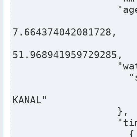
                  "agency": "RHEINE",

                  
7.664374042081728,

                 
51.968941959729285,

                  "water": {

                    "shortname": "DEK",

                    "longname": "DORTMUND-E
KANAL"

                  },

                  "timeseries": [

                    {
