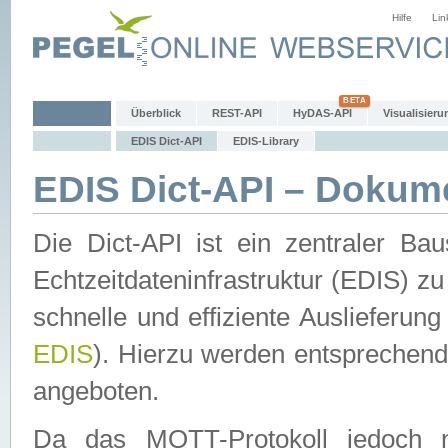
Hilfe
Lin
Überblick
REST-API
HyDAS-API
Visualisieru
EDIS Dict-API
EDIS-Library
EDIS Dict-API – Dokum
Die Dict-API ist ein zentraler 
Echtzeitdateninfrastruktur (EDIS) zu
schnelle und effiziente Auslieferun
EDIS
). Hierzu werden entspreche
angeboten.
Da das MQTT-Protokoll jedoch n