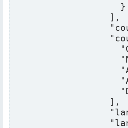
                    }

                  ],

                  "country": "Deutschland",

                  "country_alternatives": [

                    "Germany",

                    "Niemcy",

                    "Alemaña",

                    "Allemagne",

                    "Duitsland"

                  ],

                  "land": "Nordrhein-Westfalen",

                  "land_alternatives": [
