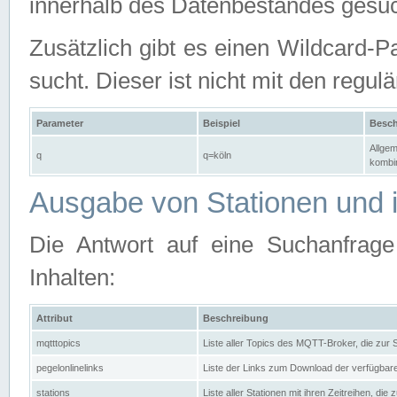
innerhalb des Datenbestandes gesuc
Zusätzlich gibt es einen Wildcard-P
sucht. Dieser ist nicht mit den reg
Parameter
Beispiel
Besch
Allgem
q
q=köln
kombin
Ausgabe von Stationen und i
Die Antwort auf eine Suchanfrag
Inhalten:
Attribut
Beschreibung
mqtttopics
Liste aller Topics des MQTT-Broker, die zur
pegelonlinelinks
Liste der Links zum Download der verfügba
stations
Liste aller Stationen mit ihren Zeitreihen, di