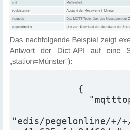
unit
Maßeinheit
equidistance
Abstand der Messwerte in Minuten
mqtttopic
Das MQTT-Topic, über das Messdaten der Ze
pegelonlinelink
Link zum Download der Messdaten der Zeit
Das nachfolgende Beispiel zeigt ex
Antwort der Dict-API auf eine 
„station=Münster“):
            {

              "mqtttopics": [

"edis/pegelonline/+/+