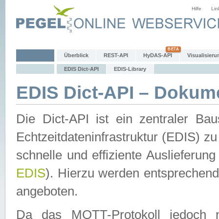
Hilfe
Lin
Überblick
REST-API
HyDAS-API
Visualisieru
EDIS Dict-API
EDIS-Library
EDIS Dict-API – Dokum
Die Dict-API ist ein zentraler 
Echtzeitdateninfrastruktur (EDIS) zu
schnelle und effiziente Auslieferun
EDIS
). Hierzu werden entspreche
angeboten.
Da das MQTT-Protokoll jedoch n