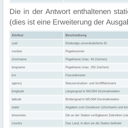
Die in der Antwort enthaltenen stat
(dies ist eine Erweiterung der Au
Attribut
Beschreibung
uuid
Eindeutige unveränderliche ID.
number
Pegelnummer
shortname
Pegelname (max. 40 Zeichen)
longname
Pegelname (max. 255 Zeichen)
km
Flusskilometer
agency
Wasserstraßen- und Schifffahrtsamt
longitude
Längengrad in WGS84 Dezimalnotation
latitude
Breitengrad in WGS84 Dezimalnotation
water
Angaben zum Gewässer (shortname und lo
timeseries
Die an der Station verfügbaren Zeitreihen (si
country
Das Land, in dem sie die Station befindet