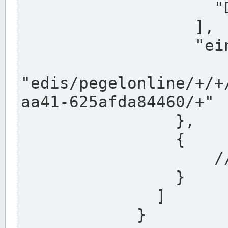
                    "DEK"

                  ],

                  "einzugsgebiet": "Ems",

                  
"edis/pegelonline/+/+
aa41-625afda84460/+"

                },

                {

                    // Weitere Stationen

                }

              ]

            }
