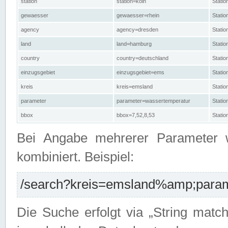
station
station=köln
Stati
gewaesser
gewaesser=rhein
Stati
agency
agency=dresden
Stati
land
land=hamburg
Stati
country
country=deutschland
Statio
einzugsgebiet
einzugsgebiet=ems
Stati
kreis
kreis=emsland
Stati
parameter
parameter=wassertemperatur
Stati
bbox
bbox=7,52,8,53
Statio
Bei Angabe mehrerer Parameter 
kombiniert. Beispiel:
/search?kreis=emsland%amp;parame
Die Suche erfolgt via „String matc