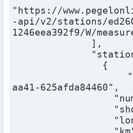
"https://www.pegelonl
-api/v2/stations/ed26
1246eea392f9/W/measure
              ],

              "stations": [

                {

                  "uuid": "ccd3e8f1-39e9-4e09-
aa41-625afda84460",

                  "number": "27800040",

                  "shortname": "MÜNSTER OW",

                  "longname": "MÜNSTER OW",

                  "km": 70.315,
