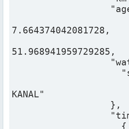
                  "agency": "RHEINE",

                  
7.664374042081728,

                 
51.968941959729285,

                  "water": {

                    "shortname": "DEK",

                    "longname": "DORTMUND-E
KANAL"

                  },

                  "timeseries": [

                    {
