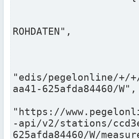
                      "shortname": "W"
                      "longname": "WASSER
ROHDATEN",

                      "unit": "m+NN",
                      "equidistance": 1
                    
"edis/pegelonline/+/+
aa41-625afda84460/W",

                      "pegel
"https://www.pegelonl
-api/v2/stations/ccd3
625afda84460/W/measure