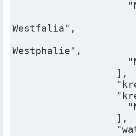
                    "North Rhine-Westphalia",

                    "Nadreni
Westfalia",

                    "Rhéna
Westphalie",

                    "Noordrijn-Westfalen"

                  ],

                  "kreis": "Münster",

                  "kreis_alternatives": [

                    "Munster"

                  ],

                  "water_alternatives": [
