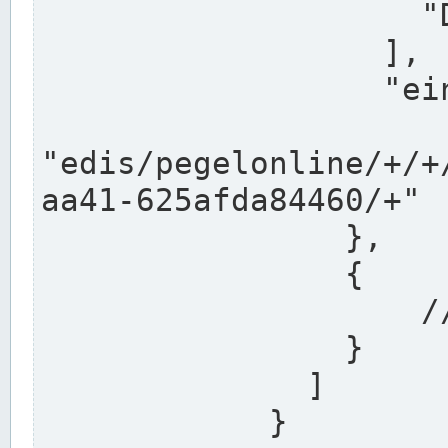
                    "DEK"

                  ],

                  "einzugsgebiet": "Ems",

                  
"edis/pegelonline/+/+
aa41-625afda84460/+"

                },

                {

                    // Weitere Stationen

                }

              ]

            }
