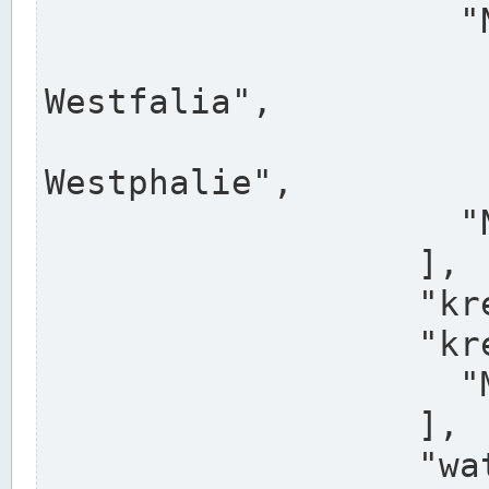
                    "North Rhine-Westphalia",

                    "Nadreni
Westfalia",

                    "Rhéna
Westphalie",

                    "Noordrijn-Westfalen"

                  ],

                  "kreis": "Münster",

                  "kreis_alternatives": [

                    "Munster"

                  ],

                  "water_alternatives": [
