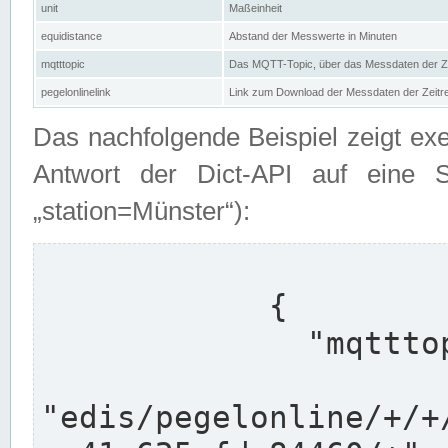
unit
Maßeinheit
equidistance
Abstand der Messwerte in Minuten
mqtttopic
Das MQTT-Topic, über das Messdaten der Ze
pegelonlinelink
Link zum Download der Messdaten der Zeit
Das nachfolgende Beispiel zeigt ex
Antwort der Dict-API auf eine 
„station=Münster“):
            {

              "mqtttopics": [

"edis/pegelonline/+/+