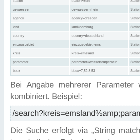
station
station=köln
Stati
gewaesser
gewaesser=rhein
Stati
agency
agency=dresden
Stati
land
land=hamburg
Stati
country
country=deutschland
Statio
einzugsgebiet
einzugsgebiet=ems
Stati
kreis
kreis=emsland
Stati
parameter
parameter=wassertemperatur
Stati
bbox
bbox=7,52,8,53
Statio
Bei Angabe mehrerer Parameter 
kombiniert. Beispiel:
/search?kreis=emsland%amp;parame
Die Suche erfolgt via „String matc