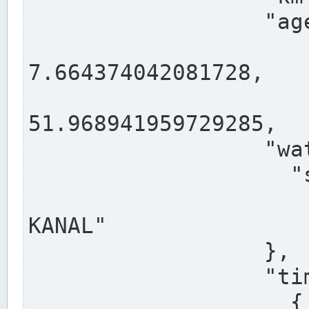
                  "agency": "RHEINE",

                  
7.664374042081728,

                 
51.968941959729285,

                  "water": {

                    "shortname": "DEK",

                    "longname": "DORTMUND-E
KANAL"

                  },

                  "timeseries": [

                    {
