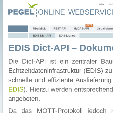
Hilfe
Lin
Überblick
REST-API
HyDAS-API
Visualisieru
EDIS Dict-API
EDIS-Library
EDIS Dict-API – Dokum
Die Dict-API ist ein zentraler 
Echtzeitdateninfrastruktur (EDIS) zu
schnelle und effiziente Auslieferun
EDIS
). Hierzu werden entspreche
angeboten.
Da das MQTT-Protokoll jedoch n