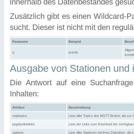
innerhalb des Datenbestandes gesuc
Zusätzlich gibt es einen Wildcard-P
sucht. Dieser ist nicht mit den reg
Parameter
Beispiel
Besch
Allgem
q
q=köln
kombin
Ausgabe von Stationen und i
Die Antwort auf eine Suchanfrag
Inhalten:
Attribut
Beschreibung
mqtttopics
Liste aller Topics des MQTT-Broker, die zur
pegelonlinelinks
Liste der Links zum Download der verfügba
stations
Liste aller Stationen mit ihren Zeitreihen, di