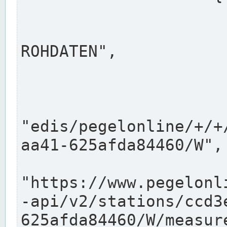
                      "shortname": "W"
                      "longname": "WASSER
ROHDATEN",

                      "unit": "m+NN",
                      "equidistance": 1
                    
"edis/pegelonline/+/+
aa41-625afda84460/W",

                      "pegel
"https://www.pegelonl
-api/v2/stations/ccd3
625afda84460/W/measure