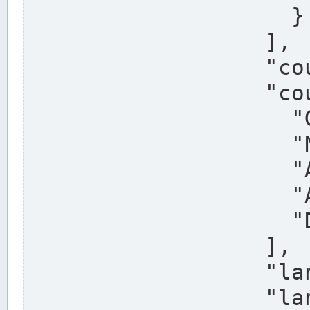
                    }

                  ],

                  "country": "Deutschland",

                  "country_alternatives": [

                    "Germany",

                    "Niemcy",

                    "Alemaña",

                    "Allemagne",

                    "Duitsland"

                  ],

                  "land": "Nordrhein-Westfalen",

                  "land_alternatives": [
