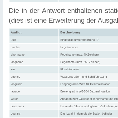
Die in der Antwort enthaltenen stat
(dies ist eine Erweiterung der Au
Attribut
Beschreibung
uuid
Eindeutige unveränderliche ID.
number
Pegelnummer
shortname
Pegelname (max. 40 Zeichen)
longname
Pegelname (max. 255 Zeichen)
km
Flusskilometer
agency
Wasserstraßen- und Schifffahrtsamt
longitude
Längengrad in WGS84 Dezimalnotation
latitude
Breitengrad in WGS84 Dezimalnotation
water
Angaben zum Gewässer (shortname und lo
timeseries
Die an der Station verfügbaren Zeitreihen (si
country
Das Land, in dem sie die Station befindet