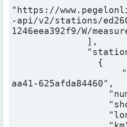
"https://www.pegelonl
-api/v2/stations/ed26
1246eea392f9/W/measure
              ],

              "stations": [

                {

                  "uuid": "ccd3e8f1-39e9-4e09-
aa41-625afda84460",

                  "number": "27800040",

                  "shortname": "MÜNSTER OW",

                  "longname": "MÜNSTER OW",

                  "km": 70.315,
