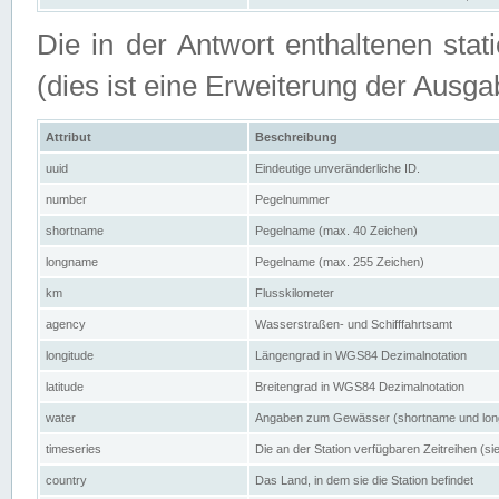
Die in der Antwort enthaltenen stat
(dies ist eine Erweiterung der Au
Attribut
Beschreibung
uuid
Eindeutige unveränderliche ID.
number
Pegelnummer
shortname
Pegelname (max. 40 Zeichen)
longname
Pegelname (max. 255 Zeichen)
km
Flusskilometer
agency
Wasserstraßen- und Schifffahrtsamt
longitude
Längengrad in WGS84 Dezimalnotation
latitude
Breitengrad in WGS84 Dezimalnotation
water
Angaben zum Gewässer (shortname und lo
timeseries
Die an der Station verfügbaren Zeitreihen (si
country
Das Land, in dem sie die Station befindet