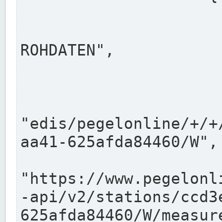
                      "shortname": "W"
                      "longname": "WASSER
ROHDATEN",

                      "unit": "m+NN",
                      "equidistance": 1
                    
"edis/pegelonline/+/+
aa41-625afda84460/W",

                      "pegel
"https://www.pegelonl
-api/v2/stations/ccd3
625afda84460/W/measure