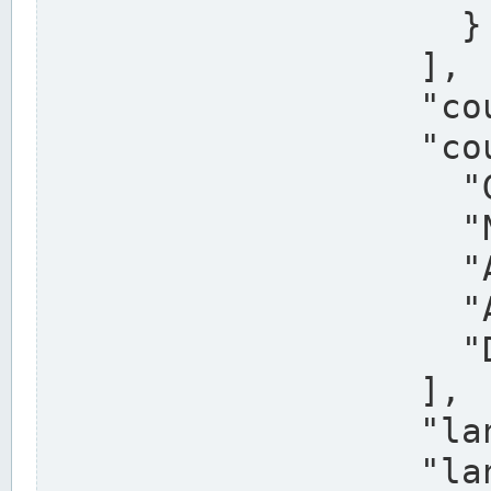
                    }

                  ],

                  "country": "Deutschland",

                  "country_alternatives": [

                    "Germany",

                    "Niemcy",

                    "Alemaña",

                    "Allemagne",

                    "Duitsland"

                  ],

                  "land": "Nordrhein-Westfalen",

                  "land_alternatives": [
