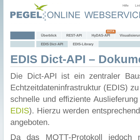
Hilfe
Lin
Überblick
REST-API
HyDAS-API
Visualisieru
EDIS Dict-API
EDIS-Library
EDIS Dict-API – Dokum
Die Dict-API ist ein zentraler 
Echtzeitdateninfrastruktur (EDIS) zu
schnelle und effiziente Auslieferun
EDIS
). Hierzu werden entspreche
angeboten.
Da das MQTT-Protokoll jedoch n