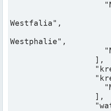
                    "North Rhine-Westphalia",

                    "Nadreni
Westfalia",

                    "Rhéna
Westphalie",

                    "Noordrijn-Westfalen"

                  ],

                  "kreis": "Münster",

                  "kreis_alternatives": [

                    "Munster"

                  ],

                  "water_alternatives": [
