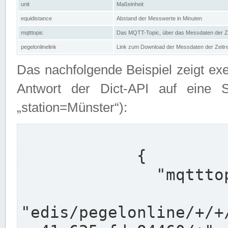
unit
Maßeinheit
equidistance
Abstand der Messwerte in Minuten
mqtttopic
Das MQTT-Topic, über das Messdaten der Ze
pegelonlinelink
Link zum Download der Messdaten der Zeit
Das nachfolgende Beispiel zeigt ex
Antwort der Dict-API auf eine 
„station=Münster“):
            {

              "mqtttopics": [

"edis/pegelonline/+/+