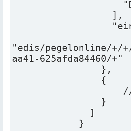
                    "DEK"

                  ],

                  "einzugsgebiet": "Ems",

                  
"edis/pegelonline/+/+
aa41-625afda84460/+"

                },

                {

                    // Weitere Stationen

                }

              ]

            }
