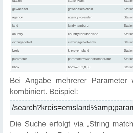
station
station=köln
Stati
gewaesser
gewaesser=rhein
Stati
agency
agency=dresden
Stati
land
land=hamburg
Stati
country
country=deutschland
Statio
einzugsgebiet
einzugsgebiet=ems
Stati
kreis
kreis=emsland
Stati
parameter
parameter=wassertemperatur
Stati
bbox
bbox=7,52,8,53
Statio
Bei Angabe mehrerer Parameter 
kombiniert. Beispiel:
/search?kreis=emsland%amp;parame
Die Suche erfolgt via „String matc