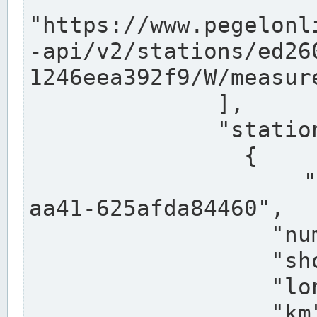
"https://www.pegelonl
-api/v2/stations/ed26
1246eea392f9/W/measure
              ],

              "stations": [

                {

                  "uuid": "ccd3e8f1-39e9-4e09-
aa41-625afda84460",

                  "number": "27800040",

                  "shortname": "MÜNSTER OW",

                  "longname": "MÜNSTER OW",

                  "km": 70.315,
