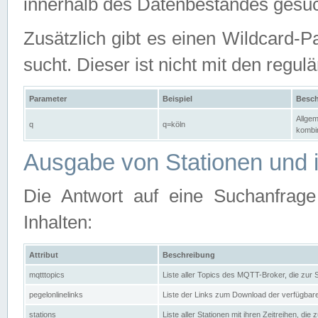
innerhalb des Datenbestandes gesuc
Zusätzlich gibt es einen Wildcard-P
sucht. Dieser ist nicht mit den reg
Parameter
Beispiel
Besch
Allgem
q
q=köln
kombin
Ausgabe von Stationen und i
Die Antwort auf eine Suchanfrag
Inhalten:
Attribut
Beschreibung
mqtttopics
Liste aller Topics des MQTT-Broker, die zur
pegelonlinelinks
Liste der Links zum Download der verfügba
stations
Liste aller Stationen mit ihren Zeitreihen, di