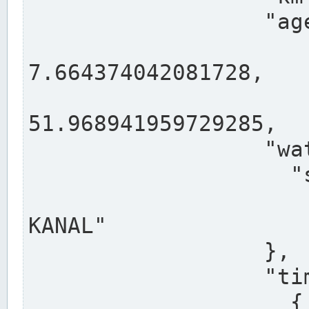
                  "agency": "RHEINE",

                  
7.664374042081728,

                 
51.968941959729285,

                  "water": {

                    "shortname": "DEK",

                    "longname": "DORTMUND-E
KANAL"

                  },

                  "timeseries": [

                    {
