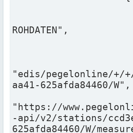
                      "shortname": "W"
                      "longname": "WASSER
ROHDATEN",

                      "unit": "m+NN",
                      "equidistance": 1
                    
"edis/pegelonline/+/+
aa41-625afda84460/W",

                      "pegel
"https://www.pegelonl
-api/v2/stations/ccd3
625afda84460/W/measure