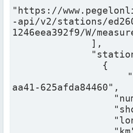
"https://www.pegelonl
-api/v2/stations/ed26
1246eea392f9/W/measure
              ],

              "stations": [

                {

                  "uuid": "ccd3e8f1-39e9-4e09-
aa41-625afda84460",

                  "number": "27800040",

                  "shortname": "MÜNSTER OW",

                  "longname": "MÜNSTER OW",

                  "km": 70.315,
