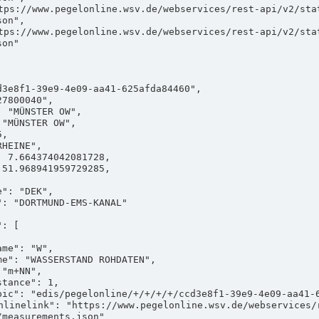
on",

on"

measurements.json"
