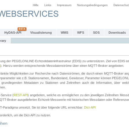
Hilfe
Links
Impressum
Nutzungsbedingungen
Datenschut
HyDAS-API
Visualisierung
WMS
WFS
SOS
Downloads
rary
tzung der PEGELONLINE-Echtzeitdateninfrastruktur (EDIS) zu unterstützen. Ziel von EDIS ist 
S
). Hierzu werden entsprechende Messdatenströme über einen MQTT-Broker angeboten.
änkte Möglichkeiten zur Recherche nach Datenströmen, die durch einen MQTT-Broker ange
chparameter wie z.B. Stationsnamen, Bundesland, Gewässer, Parameter können PEGELONL
n grundlegenden Metadaten zu Stationen und Zeitreihen auch die Information, über wel
nen.
Service (
REST-API
) angeboten, welche es ermöglichen zu den jeweiligen Zeitreihen Mess
QTT-Broker ausgelieferten Echtzeit-Messwerte mit historischen Messdaten oder Referenzwer
ST-Paradigma umsetzt. Sie ist über folgende URL erreichbar:
Dict-API
forderlich, um die Dict-API zu nutzen.
ihen