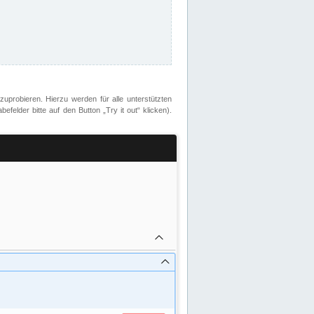
zuprobieren. Hierzu werden für alle unterstützten
lder bitte auf den Button „Try it out“ klicken).