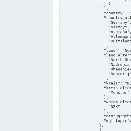
                    }

                  ],

                  "country": "Deutschland",

                  "country_alternatives": [

                    "Germany",

                    "Niemcy",

                    "Alemaña",

                    "Allemagne",

                    "Duitsland"

                  ],

                  "land": "Nordrhein-Westfalen",

                  "land_alternatives": [

                    "North Rhine-Westphalia",

                    "Nadrenia Północna-Westfalia",

                    "Rhénanie-du-Nord-Westphalie",

                    "Noordrijn-Westfalen"

                  ],

                  "kreis": "Münster",

                  "kreis_alternatives": [

                    "Munster"

                  ],

                  "water_alternatives": [

                    "DEK"

                  ],

                  "einzugsgebiet": "Ems",

                  "mqtttopic": "edis/pegelonline/+/+/+/+/ccd3e8f1-39e9-4e09-aa41-625afda84460/+"

                },

                {
