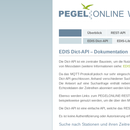
Überblick
REST-API
EDIS Dict-API
EDIS-Lib
EDIS Dict-API – Dokumentation
Die Dict-API ist ein zentraler Baustein, um die Nu
von Messdaten (weitere Informationen siehe:
EDI
Da das MQTT-Protokoll jedoch nur sehr eingeschr
Dict-API geschlossen. Anhand verschiedener Su
Die Antwort auf eine Suchanfrage enthält nebe
Echtzeitdaten der Zeitreihen abonniert werden kön
Ebenso werden Links zum PEGELONLINE-REST-
beispielsweise genutzt werden, um die über den M
Die Dict-API ist eine einfache API, welche das RE
Es ist keine Authentifizierung oder Autorisierung er
Suche nach Stationen und ihren Zeitre