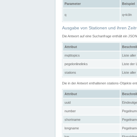
Parameter
Beispiel
q
q=köln
Ausgabe von Stationen und ihren Zeit
Die Antwort auf eine Suchanfrage enthält ein JSO
Attribut
Beschre
mqtttopics
Liste all
pegelonlinelinks
Liste der
stations
Liste alle
Die in der Antwort enthaltenen stations-Objekte 
Attribut
Beschre
uuid
Eindeutig
number
Pegelnum
shortname
Pegelname
longname
Pegelname
km
Flusskilo