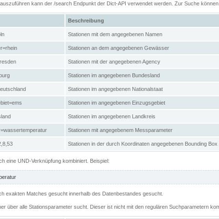
n auszuführen kann der /search Endpunkt der Dict-API verwendet werden. Zur Suche könne
Beschreibung
ln
Stationen mit dem angegebenen Namen
r=rhein
Stationen an dem angegebenen Gewässer
resden
Stationen mit der angegebenen Agency
burg
Stationen im angegebenen Bundesland
eutschland
Stationen im angegebenen Nationalstaat
ebiet=ems
Stationen im angegebenen Einzugsgebiet
sland
Stationen im angegebenen Landkreis
r=wassertemperatur
Stationen mit angegebenem Messparameter
,8,53
Stationen in der durch Koordinaten angegebenen Bounding Box
h eine UND-Verknüpfung kombiniert. Beispiel:
eratur
 nach exakten Matches gesucht innerhalb des Datenbestandes gesucht.
her über alle Stationsparameter sucht. Dieser ist nicht mit den regulären Suchparametern kom