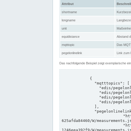
Attribut
Beschre
shortname
Kurzbeze
longname
Langbeze
unit
Maßeinhei
equidistance
Abstand d
mqtttopic
Das MQTT-
pegelonlinelink
Link zum
Das nachfolgende Beispiel zeigt exemplarische ei
            {

              "mqtttopics": [

                "edis/pegelonline/+/+/+/+/ccd3e8f1-39e9-4e09-aa41-625afda84460/+",

                "edis/pegelonline/+/+/+/+/ed260406-bdd6-42ef-bf2a-1246eea392f9/+",

                "edis/pegelonline/+/+/+/+/ccd3e8f1-39e9-4e09-aa41-625afda84460/+",

                "edis/pegelonline/+/+/+/+/ed260406-bdd6-42ef-bf2a-1246eea392f9/+"

              ],

              "pegelonlinelinks": [

                "https://www.pegelonline.wsv.de/webservices/rest-api/v2/stations/ccd3e8f1-39e9-4e09-aa41-
625afda84460/W/measurements.js
                "https://www.pegelonline.wsv.de/webservices/rest-api/v2/stations/ed260406-bdd6-42ef-bf2a-
1246eea392f9/W/measurements.js