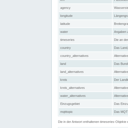
agency
Wasserstr
longitude
Längengra
latitude
Breitengr
water
Angaben 
timeseries
Die an der
country
Das Land, 
country_alternatives
Alternativ
land
Das Bundes
land_alternatives
Alternativ
kreis
Der Landkr
kreis_alternatives
Alternativ
water_alternatives
Alternati
Einzugsgebiet
Das Einzug
mqtttopic
Das MQTT-
Die in der Antwort enthaltenen timeseries-Objekt