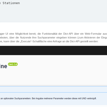
er UI eine Möglichkeit bereit, die Funktionalität der Dict-API über ein Web-Formular aus
oten, über die Nutzende ihre Suchparameter eingeben können (zum Aktivieren der Eingabefe
, kann über die „Execute“-Schaltfläche eine Anfrage an die Dict-API gestellt werden: