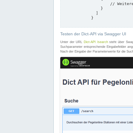
                    // Weitere Stationen

                }

              ]

            }

Testen der Dict-API via Swagger UI
Unter der URL
Dict-API /search
steht über Swagg
Suchparameter entsprechende Eingabefelder angeb
Nach der Eingabe der Parameterwerte für die Suche