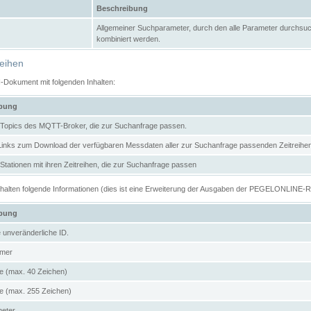
Beschreibung
Allgemeiner Suchparameter, durch den alle Parameter durchsuc
kombiniert werden.
reihen
N-Dokument mit folgenden Inhalten:
ibung
er Topics des MQTT-Broker, die zur Suchanfrage passen.
 Links zum Download der verfügbaren Messdaten aller zur Suchanfrage passenden Zeitrei
r Stationen mit ihren Zeitreihen, die zur Suchanfrage passen
enthalten folgende Informationen (dies ist eine Erweiterung der Ausgaben der PEGELONLINE-
ibung
e unveränderliche ID.
mer
 (max. 40 Zeichen)
 (max. 255 Zeichen)
meter