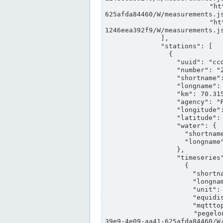
                "https://www.pegelonline.wsv.de/webservices/rest-api/v2/stations/ccd3e8f1-39e9-4e09-aa41-
625afda84460/W/measurements.js
                "https://www.pegelonline.wsv.de/webservices/rest-api/v2/stations/ed260406-bdd6-42ef-bf2a-
1246eea392f9/W/measurements.js
              ],

              "stations": [

                {

                  "uuid": "ccd3e8f1-39e9-4e09-aa41-625afda84460",

                  "number": "27800040",

                  "shortname": "MÜNSTER OW",

                  "longname": "MÜNSTER OW",

                  "km": 70.315,

                  "agency": "RHEINE",

                  "longitude": 7.664374042081728,

                  "latitude": 51.968941959729285,

                  "water": {

                    "shortname": "DEK",

                    "longname": "DORTMUND-EMS-KANAL"

                  },

                  "timeseries": [

                    {

                      "shortname": "W",

                      "longname": "WASSERSTAND ROHDATEN",

                      "unit": "m+NN",

                      "equidistance": 1,

                      "mqtttopic": "edis/pegelonline/+/+/+/+/ccd3e8f1-39e9-4e09-aa41-625afda84460/W",

                      "pegelonlinelink": "https://www.pegelonline.wsv.de/webservices/rest-api/v2/stations/ccd3e8f1-
39e9-4e09-aa41-625afda84460/W/