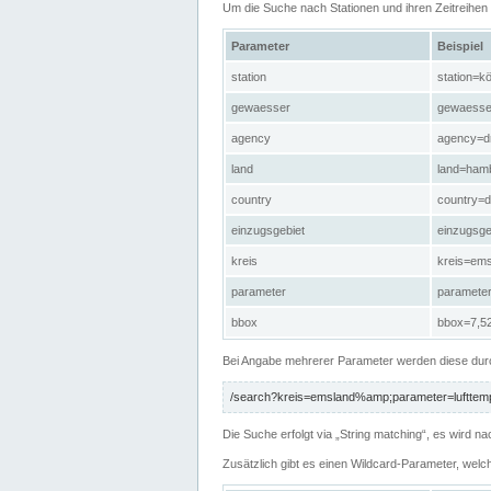
Um die Suche nach Stationen und ihren Zeitreihe
Parameter
Beispiel
station
station=kö
gewaesser
gewaesse
agency
agency=d
land
land=ham
country
country=d
einzugsgebiet
einzugsg
kreis
kreis=em
parameter
paramete
bbox
bbox=7,52
Bei Angabe mehrerer Parameter werden diese durc
/search?kreis=emsland%amp;parameter=lufttemp
Die Suche erfolgt via „String matching“, es wird
Zusätzlich gibt es einen Wildcard-Parameter, welc