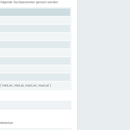
n folgende Suchparameter genutzt werden:
 (`minLon, minLat, maxLon, maxLat`)
binierbar: