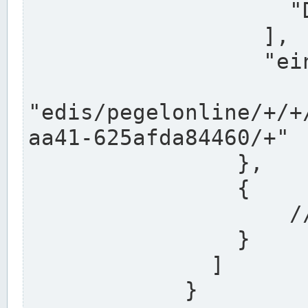
                    "DEK"

                  ],

                  "einzugsgebiet": "Ems",

                  
"edis/pegelonline/+/+
aa41-625afda84460/+"

                },

                {

                    // Weitere Stationen

                }

              ]

            }
