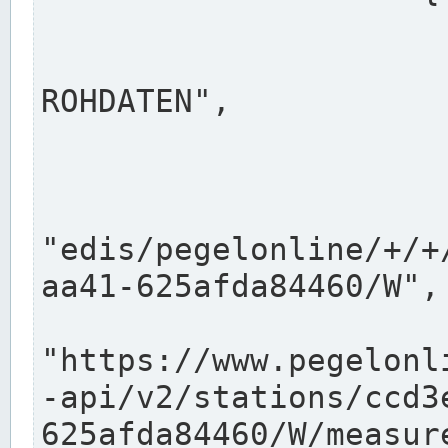
                      "shortname": "W"
                      "longname": "WASSER
ROHDATEN",

                      "unit": "m+NN",
                      "equidistance": 1
                    
"edis/pegelonline/+/+
aa41-625afda84460/W",

                      "pegel
"https://www.pegelonl
-api/v2/stations/ccd3
625afda84460/W/measure