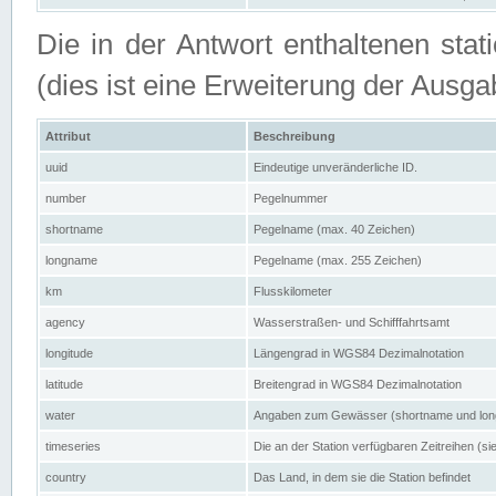
Die in der Antwort enthaltenen stat
(dies ist eine Erweiterung der Au
Attribut
Beschreibung
uuid
Eindeutige unveränderliche ID.
number
Pegelnummer
shortname
Pegelname (max. 40 Zeichen)
longname
Pegelname (max. 255 Zeichen)
km
Flusskilometer
agency
Wasserstraßen- und Schifffahrtsamt
longitude
Längengrad in WGS84 Dezimalnotation
latitude
Breitengrad in WGS84 Dezimalnotation
water
Angaben zum Gewässer (shortname und lo
timeseries
Die an der Station verfügbaren Zeitreihen (si
country
Das Land, in dem sie die Station befindet