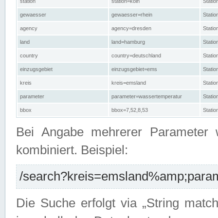
station
station=köln
Stati
gewaesser
gewaesser=rhein
Stati
agency
agency=dresden
Stati
land
land=hamburg
Stati
country
country=deutschland
Statio
einzugsgebiet
einzugsgebiet=ems
Stati
kreis
kreis=emsland
Stati
parameter
parameter=wassertemperatur
Stati
bbox
bbox=7,52,8,53
Statio
Bei Angabe mehrerer Parameter 
kombiniert. Beispiel:
/search?kreis=emsland%amp;parame
Die Suche erfolgt via „String matc