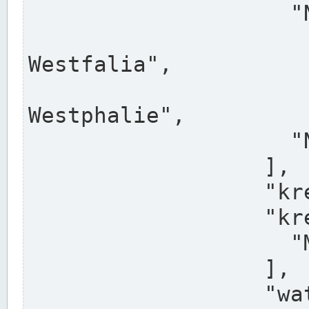
                    "North Rhine-Westphalia",

                    "Nadreni
Westfalia",

                    "Rhéna
Westphalie",

                    "Noordrijn-Westfalen"

                  ],

                  "kreis": "Münster",

                  "kreis_alternatives": [

                    "Munster"

                  ],

                  "water_alternatives": [
