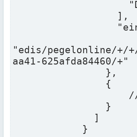
                    "DEK"

                  ],

                  "einzugsgebiet": "Ems",

                  
"edis/pegelonline/+/+
aa41-625afda84460/+"

                },

                {

                    // Weitere Stationen

                }

              ]

            }
