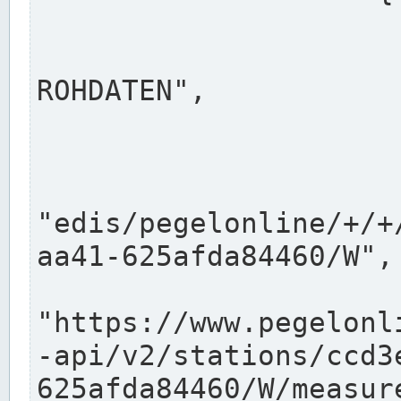
                      "shortname": "W"
                      "longname": "WASSER
ROHDATEN",

                      "unit": "m+NN",
                      "equidistance": 1
                    
"edis/pegelonline/+/+
aa41-625afda84460/W",

                      "pegel
"https://www.pegelonl
-api/v2/stations/ccd3
625afda84460/W/measure