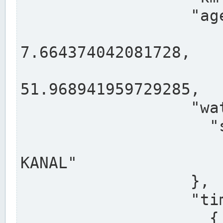
                  "agency": "RHEINE",

                  
7.664374042081728,

                 
51.968941959729285,

                  "water": {

                    "shortname": "DEK",

                    "longname": "DORTMUND-E
KANAL"

                  },

                  "timeseries": [

                    {
