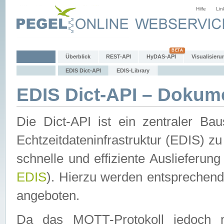
Hilfe
Lin
Überblick
REST-API
HyDAS-API
Visualisieru
EDIS Dict-API
EDIS-Library
EDIS Dict-API – Dokum
Die Dict-API ist ein zentraler 
Echtzeitdateninfrastruktur (EDIS) zu
schnelle und effiziente Auslieferun
EDIS
). Hierzu werden entspreche
angeboten.
Da das MQTT-Protokoll jedoch n