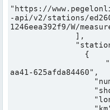
"https://www.pegelonl
-api/v2/stations/ed26
1246eea392f9/W/measure
              ],

              "stations": [

                {

                  "uuid": "ccd3e8f1-39e9-4e09-
aa41-625afda84460",

                  "number": "27800040",

                  "shortname": "MÜNSTER OW",

                  "longname": "MÜNSTER OW",

                  "km": 70.315,
