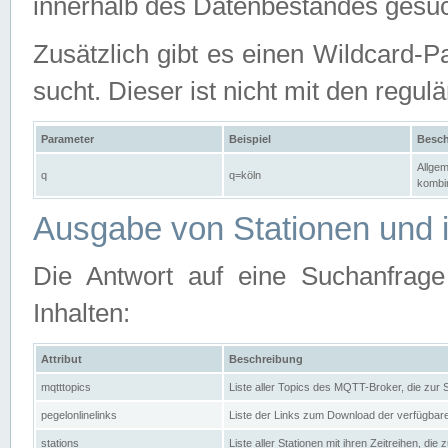
innerhalb des Datenbestandes gesuc
Zusätzlich gibt es einen Wildcard-P
sucht. Dieser ist nicht mit den reg
Parameter
Beispiel
Besch
Allgem
q
q=köln
kombin
Ausgabe von Stationen und i
Die Antwort auf eine Suchanfrag
Inhalten:
Attribut
Beschreibung
mqtttopics
Liste aller Topics des MQTT-Broker, die zur
pegelonlinelinks
Liste der Links zum Download der verfügba
stations
Liste aller Stationen mit ihren Zeitreihen, di