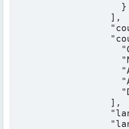
                    }

                  ],

                  "country": "Deutschland",

                  "country_alternatives": [

                    "Germany",

                    "Niemcy",

                    "Alemaña",

                    "Allemagne",

                    "Duitsland"

                  ],

                  "land": "Nordrhein-Westfalen",

                  "land_alternatives": [
