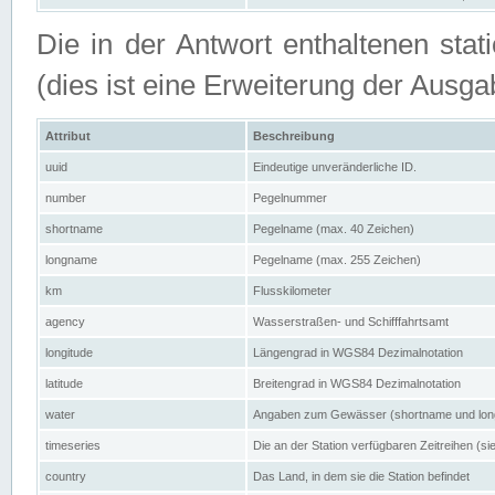
Die in der Antwort enthaltenen stat
(dies ist eine Erweiterung der Au
Attribut
Beschreibung
uuid
Eindeutige unveränderliche ID.
number
Pegelnummer
shortname
Pegelname (max. 40 Zeichen)
longname
Pegelname (max. 255 Zeichen)
km
Flusskilometer
agency
Wasserstraßen- und Schifffahrtsamt
longitude
Längengrad in WGS84 Dezimalnotation
latitude
Breitengrad in WGS84 Dezimalnotation
water
Angaben zum Gewässer (shortname und lo
timeseries
Die an der Station verfügbaren Zeitreihen (si
country
Das Land, in dem sie die Station befindet