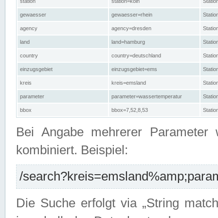
station
station=köln
Stati
gewaesser
gewaesser=rhein
Stati
agency
agency=dresden
Stati
land
land=hamburg
Stati
country
country=deutschland
Statio
einzugsgebiet
einzugsgebiet=ems
Stati
kreis
kreis=emsland
Stati
parameter
parameter=wassertemperatur
Stati
bbox
bbox=7,52,8,53
Statio
Bei Angabe mehrerer Parameter 
kombiniert. Beispiel:
/search?kreis=emsland%amp;parame
Die Suche erfolgt via „String matc