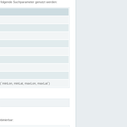
n folgende Suchparameter genutzt werden:
 (`minLon, minLat, maxLon, maxLat`)
binierbar: