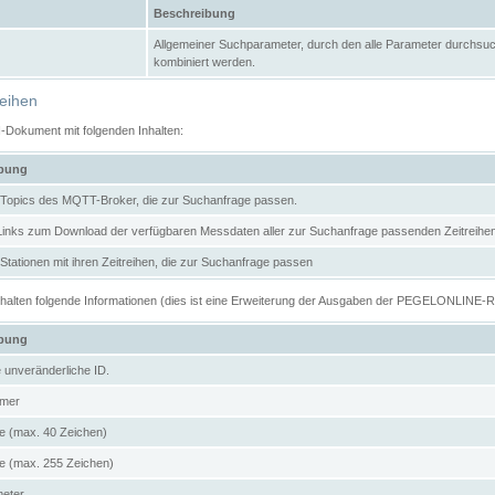
Beschreibung
Allgemeiner Suchparameter, durch den alle Parameter durchsuc
kombiniert werden.
reihen
N-Dokument mit folgenden Inhalten:
ibung
er Topics des MQTT-Broker, die zur Suchanfrage passen.
 Links zum Download der verfügbaren Messdaten aller zur Suchanfrage passenden Zeitrei
r Stationen mit ihren Zeitreihen, die zur Suchanfrage passen
enthalten folgende Informationen (dies ist eine Erweiterung der Ausgaben der PEGELONLINE-
ibung
e unveränderliche ID.
mer
 (max. 40 Zeichen)
 (max. 255 Zeichen)
meter