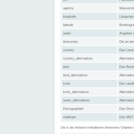
agency
Wasserstr
longitude
Längengra
latitude
Breitengr
water
Angaben 
timeseries
Die an der
country
Das Land, 
country_alternatives
Alternativ
land
Das Bundes
land_alternatives
Alternativ
kreis
Der Landkr
kreis_alternatives
Alternativ
water_alternatives
Alternati
Einzugsgebiet
Das Einzug
mqtttopic
Das MQTT-
Die in der Antwort enthaltenen timeseries-Objekt