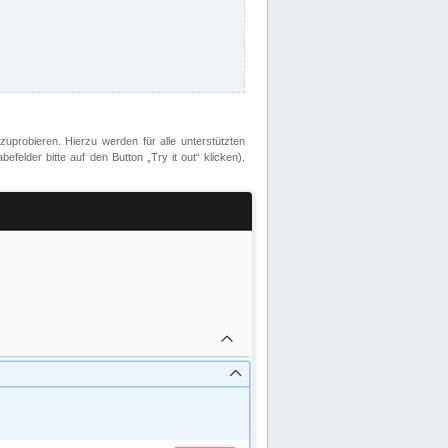
zuprobieren. Hierzu werden für alle unterstützten
lder bitte auf den Button „Try it out“ klicken).