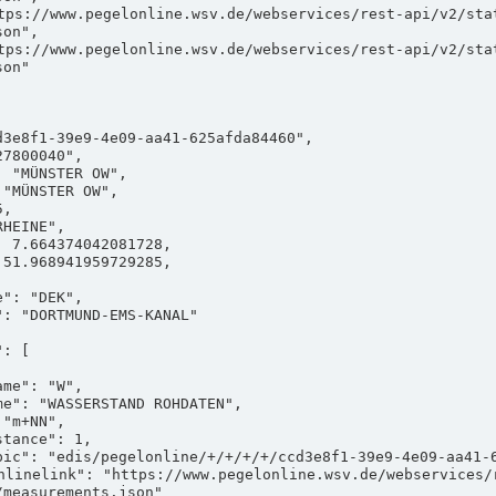
on",

on"

measurements.json"
