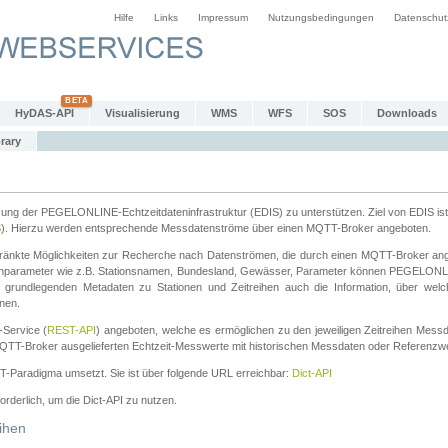
Hilfe
Links
Impressum
Nutzungsbedingungen
Datenschut
HyDAS-API
Visualisierung
WMS
WFS
SOS
Downloads
rary
tzung der PEGELONLINE-Echtzeitdateninfrastruktur (EDIS) zu unterstützen. Ziel von EDIS ist 
S
). Hierzu werden entsprechende Messdatenströme über einen MQTT-Broker angeboten.
änkte Möglichkeiten zur Recherche nach Datenströmen, die durch einen MQTT-Broker ange
chparameter wie z.B. Stationsnamen, Bundesland, Gewässer, Parameter können PEGELONL
n grundlegenden Metadaten zu Stationen und Zeitreihen auch die Information, über wel
nen.
Service (
REST-API
) angeboten, welche es ermöglichen zu den jeweiligen Zeitreihen Mess
QTT-Broker ausgelieferten Echtzeit-Messwerte mit historischen Messdaten oder Referenzwer
ST-Paradigma umsetzt. Sie ist über folgende URL erreichbar:
Dict-API
forderlich, um die Dict-API zu nutzen.
ihen