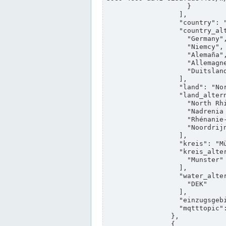
                    }

                  ],

                  "country": "Deutschland",

                  "country_alternatives": [

                    "Germany",

                    "Niemcy",

                    "Alemaña",

                    "Allemagne",

                    "Duitsland"

                  ],

                  "land": "Nordrhein-Westfalen",

                  "land_alternatives": [

                    "North Rhine-Westphalia",

                    "Nadrenia Północna-Westfalia",

                    "Rhénanie-du-Nord-Westphalie",

                    "Noordrijn-Westfalen"

                  ],

                  "kreis": "Münster",

                  "kreis_alternatives": [

                    "Munster"

                  ],

                  "water_alternatives": [

                    "DEK"

                  ],

                  "einzugsgebiet": "Ems",

                  "mqtttopic": "edis/pegelonline/+/+/+/+/ccd3e8f1-39e9-4e09-aa41-625afda84460/+"

                },

                {
