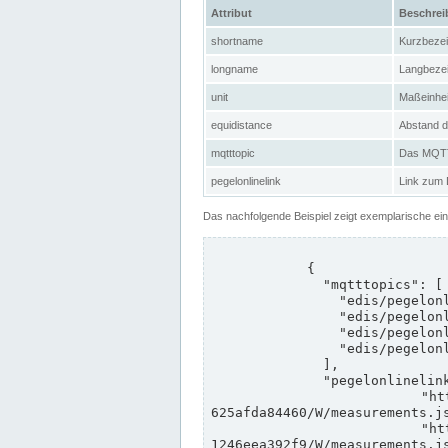
Attribut
Beschre
shortname
Kurzbeze
longname
Langbeze
unit
Maßeinhei
equidistance
Abstand d
mqtttopic
Das MQTT-
pegelonlinelink
Link zum
Das nachfolgende Beispiel zeigt exemplarische ei
            {

              "mqtttopics": [

                "edis/pegelonline/+/+/+/+/ccd3e8f1-39e9-4e09-aa41-625afda84460/+",

                "edis/pegelonline/+/+/+/+/ed260406-bdd6-42ef-bf2a-1246eea392f9/+",

                "edis/pegelonline/+/+/+/+/ccd3e8f1-39e9-4e09-aa41-625afda84460/+",

                "edis/pegelonline/+/+/+/+/ed260406-bdd6-42ef-bf2a-1246eea392f9/+"

              ],

              "pegelonlinelinks": [

                "https://www.pegelonline.wsv.de/webservices/rest-api/v2/stations/ccd3e8f1-39e9-4e09-aa41-
625afda84460/W/measurements.js
                "https://www.pegelonline.wsv.de/webservices/rest-api/v2/stations/ed260406-bdd6-42ef-bf2a-
1246eea392f9/W/measurements.js