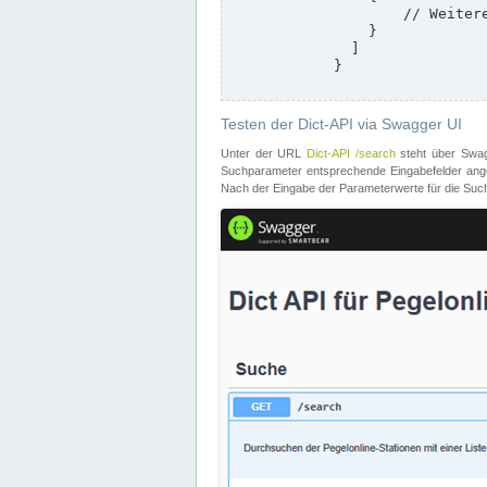
                    // Weitere Stationen

                }

              ]

            }

Testen der Dict-API via Swagger UI
Unter der URL
Dict-API /search
steht über Swagg
Suchparameter entsprechende Eingabefelder angeb
Nach der Eingabe der Parameterwerte für die Suche