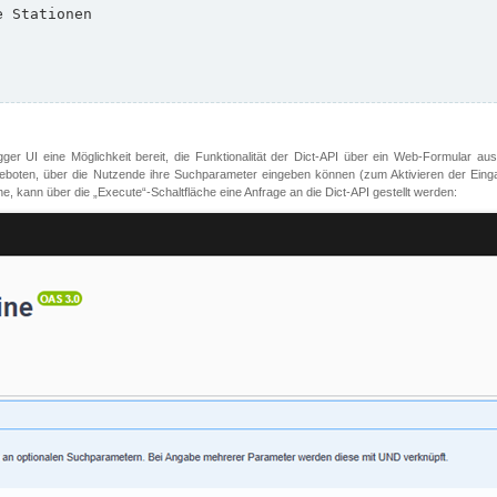
er UI eine Möglichkeit bereit, die Funktionalität der Dict-API über ein Web-Formular aus
oten, über die Nutzende ihre Suchparameter eingeben können (zum Aktivieren der Eingabefe
, kann über die „Execute“-Schaltfläche eine Anfrage an die Dict-API gestellt werden: