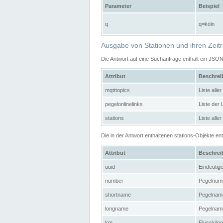
Parameter
Beispiel
q
q=köln
Ausgabe von Stationen und ihren Zeit
Die Antwort auf eine Suchanfrage enthält ein JSO
Attribut
Beschre
mqtttopics
Liste all
pegelonlinelinks
Liste der
stations
Liste alle
Die in der Antwort enthaltenen stations-Objekte 
Attribut
Beschre
uuid
Eindeutig
number
Pegelnum
shortname
Pegelname
longname
Pegelname
km
Flusskilo