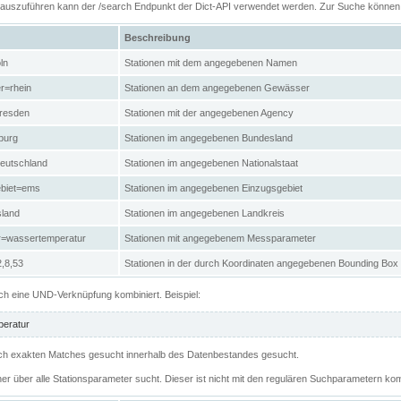
n auszuführen kann der /search Endpunkt der Dict-API verwendet werden. Zur Suche könne
Beschreibung
ln
Stationen mit dem angegebenen Namen
r=rhein
Stationen an dem angegebenen Gewässer
resden
Stationen mit der angegebenen Agency
burg
Stationen im angegebenen Bundesland
eutschland
Stationen im angegebenen Nationalstaat
ebiet=ems
Stationen im angegebenen Einzugsgebiet
sland
Stationen im angegebenen Landkreis
r=wassertemperatur
Stationen mit angegebenem Messparameter
,8,53
Stationen in der durch Koordinaten angegebenen Bounding Box
h eine UND-Verknüpfung kombiniert. Beispiel:
eratur
 nach exakten Matches gesucht innerhalb des Datenbestandes gesucht.
her über alle Stationsparameter sucht. Dieser ist nicht mit den regulären Suchparametern kom