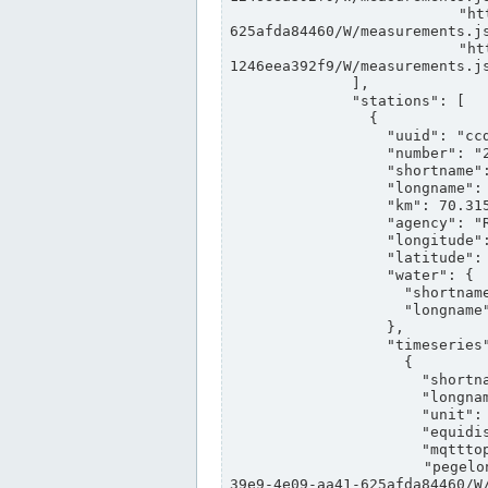
                "https://www.pegelonline.wsv.de/webservices/rest-api/v2/stations/ccd3e8f1-39e9-4e09-aa41-
625afda84460/W/measurements.js
                "https://www.pegelonline.wsv.de/webservices/rest-api/v2/stations/ed260406-bdd6-42ef-bf2a-
1246eea392f9/W/measurements.js
              ],

              "stations": [

                {

                  "uuid": "ccd3e8f1-39e9-4e09-aa41-625afda84460",

                  "number": "27800040",

                  "shortname": "MÜNSTER OW",

                  "longname": "MÜNSTER OW",

                  "km": 70.315,

                  "agency": "RHEINE",

                  "longitude": 7.664374042081728,

                  "latitude": 51.968941959729285,

                  "water": {

                    "shortname": "DEK",

                    "longname": "DORTMUND-EMS-KANAL"

                  },

                  "timeseries": [

                    {

                      "shortname": "W",

                      "longname": "WASSERSTAND ROHDATEN",

                      "unit": "m+NN",

                      "equidistance": 1,

                      "mqtttopic": "edis/pegelonline/+/+/+/+/ccd3e8f1-39e9-4e09-aa41-625afda84460/W",

                      "pegelonlinelink": "https://www.pegelonline.wsv.de/webservices/rest-api/v2/stations/ccd3e8f1-
39e9-4e09-aa41-625afda84460/W/