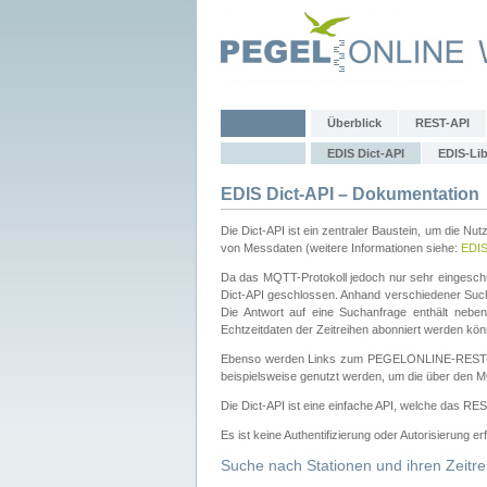
Überblick
REST-API
EDIS Dict-API
EDIS-Lib
EDIS Dict-API – Dokumentation
Die Dict-API ist ein zentraler Baustein, um die Nu
von Messdaten (weitere Informationen siehe:
EDI
Da das MQTT-Protokoll jedoch nur sehr eingeschr
Dict-API geschlossen. Anhand verschiedener Su
Die Antwort auf eine Suchanfrage enthält nebe
Echtzeitdaten der Zeitreihen abonniert werden kön
Ebenso werden Links zum PEGELONLINE-REST-
beispielsweise genutzt werden, um die über den M
Die Dict-API ist eine einfache API, welche das RE
Es ist keine Authentifizierung oder Autorisierung er
Suche nach Stationen und ihren Zeitre