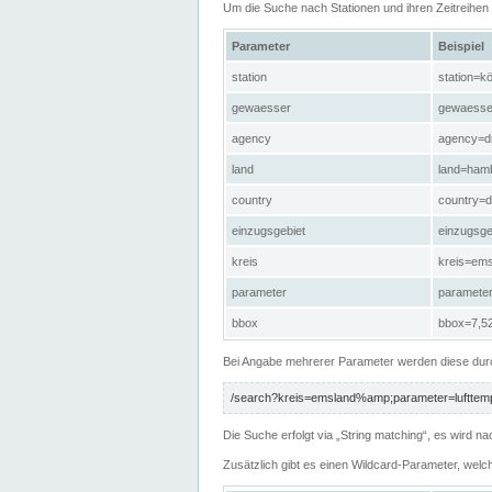
Um die Suche nach Stationen und ihren Zeitreihe
Parameter
Beispiel
station
station=kö
gewaesser
gewaesse
agency
agency=d
land
land=ham
country
country=d
einzugsgebiet
einzugsg
kreis
kreis=em
parameter
paramete
bbox
bbox=7,52
Bei Angabe mehrerer Parameter werden diese durc
/search?kreis=emsland%amp;parameter=lufttemp
Die Suche erfolgt via „String matching“, es wird
Zusätzlich gibt es einen Wildcard-Parameter, welc