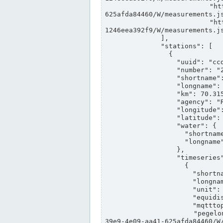
                "https://www.pegelonline.wsv.de/webservices/rest-api/v2/stations/ccd3e8f1-39e9-4e09-aa41-
625afda84460/W/measurements.js
                "https://www.pegelonline.wsv.de/webservices/rest-api/v2/stations/ed260406-bdd6-42ef-bf2a-
1246eea392f9/W/measurements.js
              ],

              "stations": [

                {

                  "uuid": "ccd3e8f1-39e9-4e09-aa41-625afda84460",

                  "number": "27800040",

                  "shortname": "MÜNSTER OW",

                  "longname": "MÜNSTER OW",

                  "km": 70.315,

                  "agency": "RHEINE",

                  "longitude": 7.664374042081728,

                  "latitude": 51.968941959729285,

                  "water": {

                    "shortname": "DEK",

                    "longname": "DORTMUND-EMS-KANAL"

                  },

                  "timeseries": [

                    {

                      "shortname": "W",

                      "longname": "WASSERSTAND ROHDATEN",

                      "unit": "m+NN",

                      "equidistance": 1,

                      "mqtttopic": "edis/pegelonline/+/+/+/+/ccd3e8f1-39e9-4e09-aa41-625afda84460/W",

                      "pegelonlinelink": "https://www.pegelonline.wsv.de/webservices/rest-api/v2/stations/ccd3e8f1-
39e9-4e09-aa41-625afda84460/W/