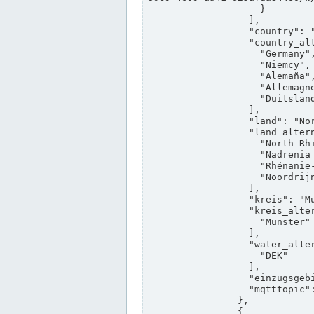
                    }

                  ],

                  "country": "Deutschland",

                  "country_alternatives": [

                    "Germany",

                    "Niemcy",

                    "Alemaña",

                    "Allemagne",

                    "Duitsland"

                  ],

                  "land": "Nordrhein-Westfalen",

                  "land_alternatives": [

                    "North Rhine-Westphalia",

                    "Nadrenia Północna-Westfalia",

                    "Rhénanie-du-Nord-Westphalie",

                    "Noordrijn-Westfalen"

                  ],

                  "kreis": "Münster",

                  "kreis_alternatives": [

                    "Munster"

                  ],

                  "water_alternatives": [

                    "DEK"

                  ],

                  "einzugsgebiet": "Ems",

                  "mqtttopic": "edis/pegelonline/+/+/+/+/ccd3e8f1-39e9-4e09-aa41-625afda84460/+"

                },

                {
