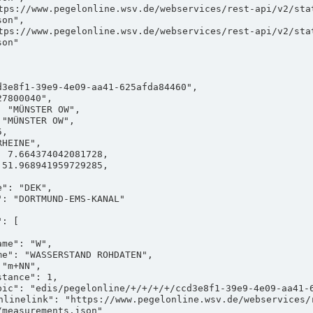
on",

on"

measurements.json"
