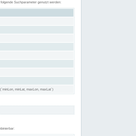
n folgende Suchparameter genutzt werden:
 (`minLon, minLat, maxLon, maxLat`)
binierbar: