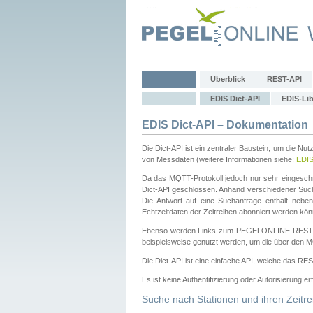
Überblick
REST-API
EDIS Dict-API
EDIS-Lib
EDIS Dict-API – Dokumentation
Die Dict-API ist ein zentraler Baustein, um die Nu
von Messdaten (weitere Informationen siehe:
EDI
Da das MQTT-Protokoll jedoch nur sehr eingeschr
Dict-API geschlossen. Anhand verschiedener Su
Die Antwort auf eine Suchanfrage enthält nebe
Echtzeitdaten der Zeitreihen abonniert werden kön
Ebenso werden Links zum PEGELONLINE-REST-
beispielsweise genutzt werden, um die über den M
Die Dict-API ist eine einfache API, welche das RE
Es ist keine Authentifizierung oder Autorisierung er
Suche nach Stationen und ihren Zeitre