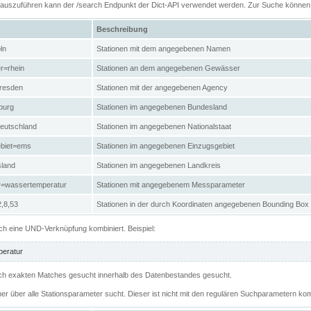
n auszuführen kann der /search Endpunkt der Dict-API verwendet werden. Zur Suche könne
Beschreibung
ln
Stationen mit dem angegebenen Namen
r=rhein
Stationen an dem angegebenen Gewässer
resden
Stationen mit der angegebenen Agency
burg
Stationen im angegebenen Bundesland
eutschland
Stationen im angegebenen Nationalstaat
ebiet=ems
Stationen im angegebenen Einzugsgebiet
sland
Stationen im angegebenen Landkreis
r=wassertemperatur
Stationen mit angegebenem Messparameter
,8,53
Stationen in der durch Koordinaten angegebenen Bounding Box
h eine UND-Verknüpfung kombiniert. Beispiel:
eratur
 nach exakten Matches gesucht innerhalb des Datenbestandes gesucht.
her über alle Stationsparameter sucht. Dieser ist nicht mit den regulären Suchparametern kom