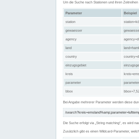
Um die Suche nach Stationen und ihren Zeitreihe
Parameter
Beispiel
station
station=kö
gewaesser
gewaesse
agency
agency=d
land
land=ham
country
country=d
einzugsgebiet
einzugsg
kreis
kreis=em
parameter
paramete
bbox
bbox=7,52
Bei Angabe mehrerer Parameter werden diese durc
/search?kreis=emsland%amp;parameter=lufttemp
Die Suche erfolgt via „String matching“, es wird
Zusätzlich gibt es einen Wildcard-Parameter, welc