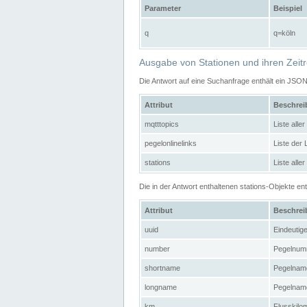
Parameter
Beispiel
q
q=köln
Ausgabe von Stationen und ihren Zeit
Die Antwort auf eine Suchanfrage enthält ein JSO
Attribut
Beschre
mqtttopics
Liste all
pegelonlinelinks
Liste der
stations
Liste alle
Die in der Antwort enthaltenen stations-Objekte 
Attribut
Beschre
uuid
Eindeutig
number
Pegelnum
shortname
Pegelname
longname
Pegelname
km
Flusskilo