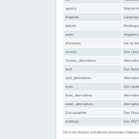
agency
Wasserstr
longitude
Längengra
latitude
Breitengr
water
Angaben 
timeseries
Die an der
country
Das Land, 
country_alternatives
Alternativ
land
Das Bundes
land_alternatives
Alternativ
kreis
Der Landkr
kreis_alternatives
Alternativ
water_alternatives
Alternati
Einzugsgebiet
Das Einzug
mqtttopic
Das MQTT-
Die in der Antwort enthaltenen timeseries-Objekt