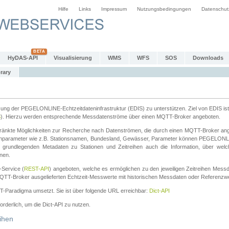
Hilfe
Links
Impressum
Nutzungsbedingungen
Datenschut
HyDAS-API
Visualisierung
WMS
WFS
SOS
Downloads
rary
tzung der PEGELONLINE-Echtzeitdateninfrastruktur (EDIS) zu unterstützen. Ziel von EDIS ist 
S
). Hierzu werden entsprechende Messdatenströme über einen MQTT-Broker angeboten.
änkte Möglichkeiten zur Recherche nach Datenströmen, die durch einen MQTT-Broker ange
chparameter wie z.B. Stationsnamen, Bundesland, Gewässer, Parameter können PEGELONL
n grundlegenden Metadaten zu Stationen und Zeitreihen auch die Information, über wel
nen.
Service (
REST-API
) angeboten, welche es ermöglichen zu den jeweiligen Zeitreihen Mess
QTT-Broker ausgelieferten Echtzeit-Messwerte mit historischen Messdaten oder Referenzwer
ST-Paradigma umsetzt. Sie ist über folgende URL erreichbar:
Dict-API
forderlich, um die Dict-API zu nutzen.
ihen