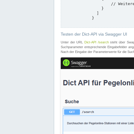
                    // Weitere Stationen

                }

              ]

            }

Testen der Dict-API via Swagger UI
Unter der URL
Dict-API /search
steht über Swagg
Suchparameter entsprechende Eingabefelder angeb
Nach der Eingabe der Parameterwerte für die Suche