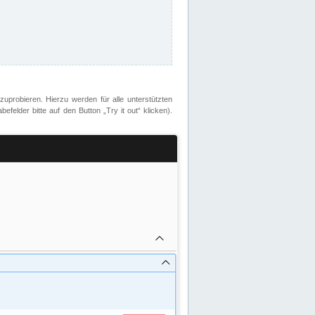
zuprobieren. Hierzu werden für alle unterstützten
lder bitte auf den Button „Try it out“ klicken).