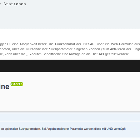
er UI eine Möglichkeit bereit, die Funktionalität der Dict-API über ein Web-Formular aus
oten, über die Nutzende ihre Suchparameter eingeben können (zum Aktivieren der Eingabefe
, kann über die „Execute“-Schaltfläche eine Anfrage an die Dict-API gestellt werden: