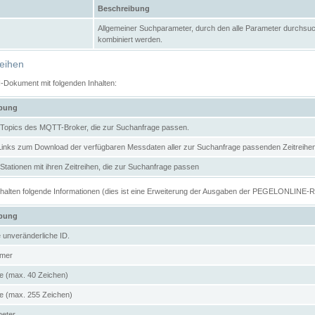
Beschreibung
Allgemeiner Suchparameter, durch den alle Parameter durchsuc
kombiniert werden.
reihen
N-Dokument mit folgenden Inhalten:
ibung
er Topics des MQTT-Broker, die zur Suchanfrage passen.
 Links zum Download der verfügbaren Messdaten aller zur Suchanfrage passenden Zeitrei
r Stationen mit ihren Zeitreihen, die zur Suchanfrage passen
enthalten folgende Informationen (dies ist eine Erweiterung der Ausgaben der PEGELONLINE-
ibung
e unveränderliche ID.
mer
 (max. 40 Zeichen)
 (max. 255 Zeichen)
meter