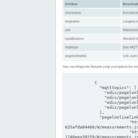
Attribut
Beschre
shortname
Kurzbeze
longname
Langbeze
unit
Maßeinhei
equidistance
Abstand d
mqtttopic
Das MQTT-
pegelonlinelink
Link zum
Das nachfolgende Beispiel zeigt exemplarische ei
            {

              "mqtttopics": [

                "edis/pegelonline/+/+/+/+/ccd3e8f1-39e9-4e09-aa41-625afda84460/+",

                "edis/pegelonline/+/+/+/+/ed260406-bdd6-42ef-bf2a-1246eea392f9/+",

                "edis/pegelonline/+/+/+/+/ccd3e8f1-39e9-4e09-aa41-625afda84460/+",

                "edis/pegelonline/+/+/+/+/ed260406-bdd6-42ef-bf2a-1246eea392f9/+"

              ],

              "pegelonlinelinks": [

                "https://www.pegelonline.wsv.de/webservices/rest-api/v2/stations/ccd3e8f1-39e9-4e09-aa41-
625afda84460/W/measurements.js
                "https://www.pegelonline.wsv.de/webservices/rest-api/v2/stations/ed260406-bdd6-42ef-bf2a-
1246eea392f9/W/measurements.js