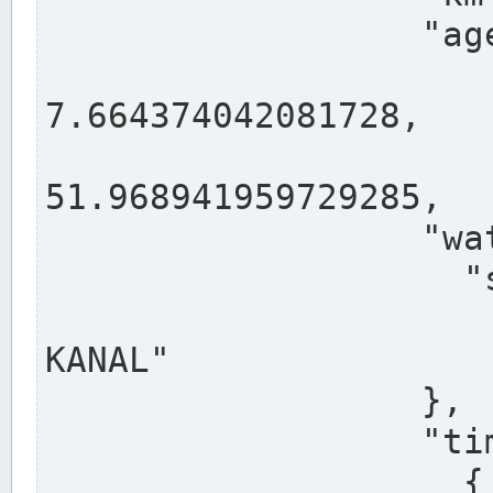
                  "agency": "RHEINE",

                  
7.664374042081728,

                 
51.968941959729285,

                  "water": {

                    "shortname": "DEK",

                    "longname": "DORTMUND-E
KANAL"

                  },

                  "timeseries": [

                    {
