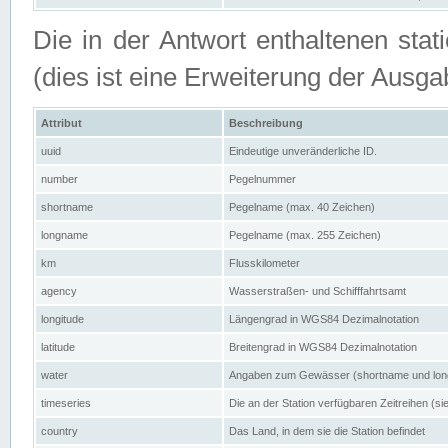
Die in der Antwort enthaltenen stat
(dies ist eine Erweiterung der Au
Attribut
Beschreibung
uuid
Eindeutige unveränderliche ID.
number
Pegelnummer
shortname
Pegelname (max. 40 Zeichen)
longname
Pegelname (max. 255 Zeichen)
km
Flusskilometer
agency
Wasserstraßen- und Schifffahrtsamt
longitude
Längengrad in WGS84 Dezimalnotation
latitude
Breitengrad in WGS84 Dezimalnotation
water
Angaben zum Gewässer (shortname und lo
timeseries
Die an der Station verfügbaren Zeitreihen (si
country
Das Land, in dem sie die Station befindet