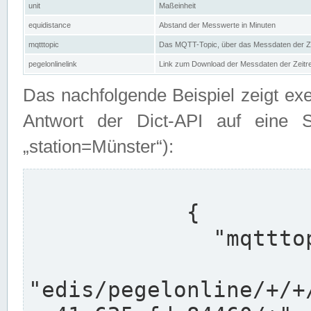
unit
Maßeinheit
equidistance
Abstand der Messwerte in Minuten
mqtttopic
Das MQTT-Topic, über das Messdaten der Ze
pegelonlinelink
Link zum Download der Messdaten der Zeit
Das nachfolgende Beispiel zeigt ex
Antwort der Dict-API auf eine 
„station=Münster“):
            {

              "mqtttopics": [

"edis/pegelonline/+/+