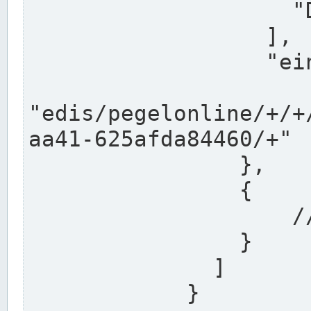
                    "DEK"

                  ],

                  "einzugsgebiet": "Ems",

                  
"edis/pegelonline/+/+
aa41-625afda84460/+"

                },

                {

                    // Weitere Stationen

                }

              ]

            }
