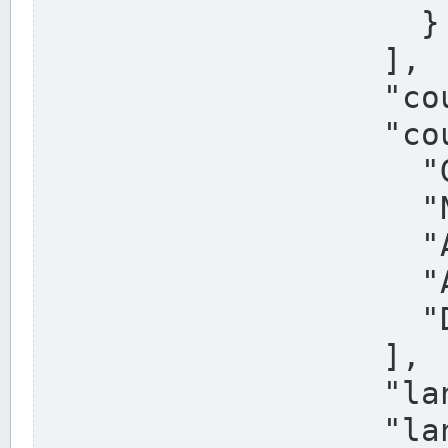
                    }

                  ],

                  "country": "Deutschland",

                  "country_alternatives": [

                    "Germany",

                    "Niemcy",

                    "Alemaña",

                    "Allemagne",

                    "Duitsland"

                  ],

                  "land": "Nordrhein-Westfalen",

                  "land_alternatives": [
