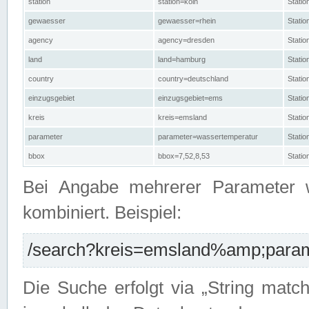
station
station=köln
Stati
gewaesser
gewaesser=rhein
Stati
agency
agency=dresden
Stati
land
land=hamburg
Stati
country
country=deutschland
Statio
einzugsgebiet
einzugsgebiet=ems
Stati
kreis
kreis=emsland
Stati
parameter
parameter=wassertemperatur
Stati
bbox
bbox=7,52,8,53
Statio
Bei Angabe mehrerer Parameter 
kombiniert. Beispiel:
/search?kreis=emsland%amp;parame
Die Suche erfolgt via „String matc