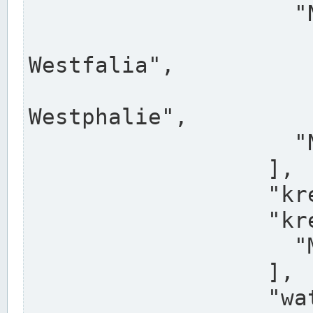
                    "North Rhine-Westphalia",

                    "Nadreni
Westfalia",

                    "Rhéna
Westphalie",

                    "Noordrijn-Westfalen"

                  ],

                  "kreis": "Münster",

                  "kreis_alternatives": [

                    "Munster"

                  ],

                  "water_alternatives": [
