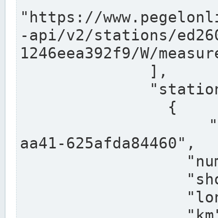
"https://www.pegelonl
-api/v2/stations/ed26
1246eea392f9/W/measure
              ],

              "stations": [

                {

                  "uuid": "ccd3e8f1-39e9-4e09-
aa41-625afda84460",

                  "number": "27800040",

                  "shortname": "MÜNSTER OW",

                  "longname": "MÜNSTER OW",

                  "km": 70.315,
