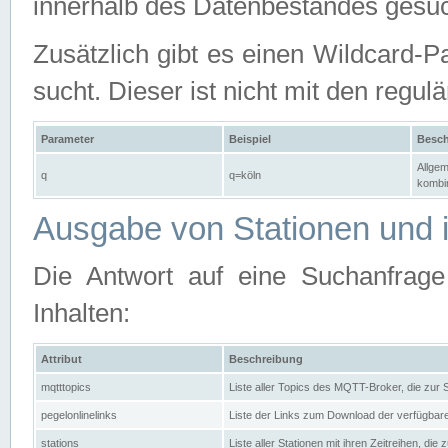
innerhalb des Datenbestandes gesuc
Zusätzlich gibt es einen Wildcard-P
sucht. Dieser ist nicht mit den reg
Parameter
Beispiel
Besch
Allgem
q
q=köln
kombin
Ausgabe von Stationen und i
Die Antwort auf eine Suchanfrag
Inhalten:
Attribut
Beschreibung
mqtttopics
Liste aller Topics des MQTT-Broker, die zur
pegelonlinelinks
Liste der Links zum Download der verfügba
stations
Liste aller Stationen mit ihren Zeitreihen, di