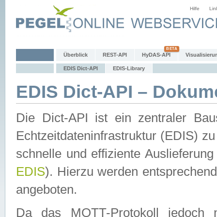
Hilfe
Lin
Überblick
REST-API
HyDAS-API
Visualisieru
EDIS Dict-API
EDIS-Library
EDIS Dict-API – Dokum
Die Dict-API ist ein zentraler 
Echtzeitdateninfrastruktur (EDIS) zu
schnelle und effiziente Auslieferun
EDIS
). Hierzu werden entspreche
angeboten.
Da das MQTT-Protokoll jedoch n