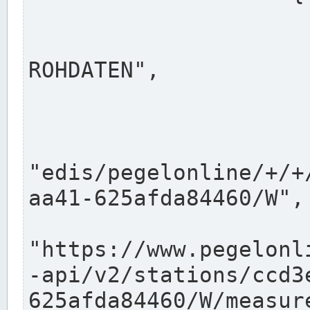
                      "shortname": "W"
                      "longname": "WASSER
ROHDATEN",

                      "unit": "m+NN",
                      "equidistance": 1
                    
"edis/pegelonline/+/+
aa41-625afda84460/W",

                      "pegel
"https://www.pegelonl
-api/v2/stations/ccd3
625afda84460/W/measure