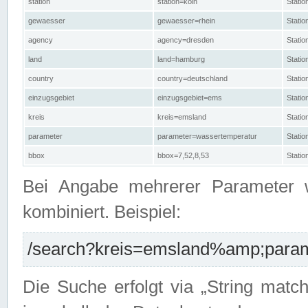
station
station=köln
Stati
gewaesser
gewaesser=rhein
Stati
agency
agency=dresden
Stati
land
land=hamburg
Stati
country
country=deutschland
Statio
einzugsgebiet
einzugsgebiet=ems
Stati
kreis
kreis=emsland
Stati
parameter
parameter=wassertemperatur
Stati
bbox
bbox=7,52,8,53
Statio
Bei Angabe mehrerer Parameter 
kombiniert. Beispiel:
/search?kreis=emsland%amp;parame
Die Suche erfolgt via „String matc