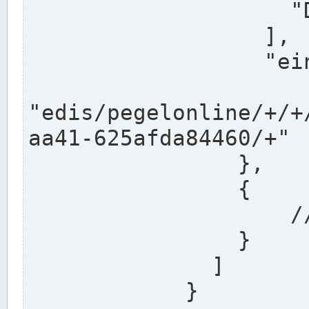
                    "DEK"

                  ],

                  "einzugsgebiet": "Ems",

                  
"edis/pegelonline/+/+
aa41-625afda84460/+"

                },

                {

                    // Weitere Stationen

                }

              ]

            }
