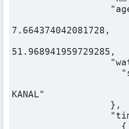
                  "agency": "RHEINE",

                  
7.664374042081728,

                 
51.968941959729285,

                  "water": {

                    "shortname": "DEK",

                    "longname": "DORTMUND-E
KANAL"

                  },

                  "timeseries": [

                    {
