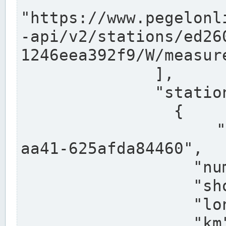
"https://www.pegelonl
-api/v2/stations/ed26
1246eea392f9/W/measure
              ],

              "stations": [

                {

                  "uuid": "ccd3e8f1-39e9-4e09-
aa41-625afda84460",

                  "number": "27800040",

                  "shortname": "MÜNSTER OW",

                  "longname": "MÜNSTER OW",

                  "km": 70.315,
