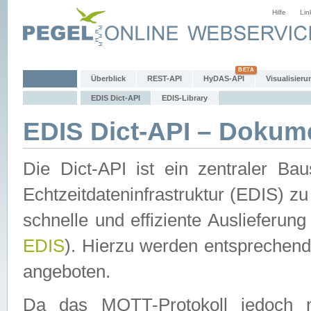
Hilfe
Lin
Überblick
REST-API
HyDAS-API
Visualisieru
EDIS Dict-API
EDIS-Library
EDIS Dict-API – Dokum
Die Dict-API ist ein zentraler 
Echtzeitdateninfrastruktur (EDIS) zu
schnelle und effiziente Auslieferun
EDIS
). Hierzu werden entspreche
angeboten.
Da das MQTT-Protokoll jedoch n