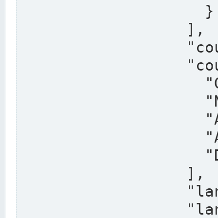
                    }

                  ],

                  "country": "Deutschland",

                  "country_alternatives": [

                    "Germany",

                    "Niemcy",

                    "Alemaña",

                    "Allemagne",

                    "Duitsland"

                  ],

                  "land": "Nordrhein-Westfalen",

                  "land_alternatives": [
