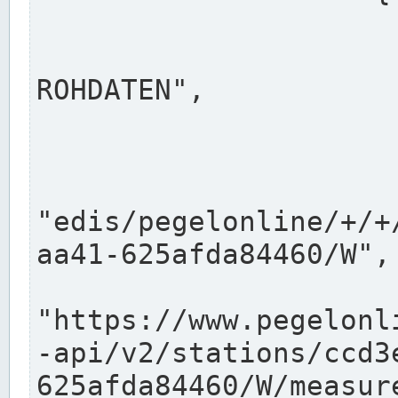
                      "shortname": "W"
                      "longname": "WASSER
ROHDATEN",

                      "unit": "m+NN",
                      "equidistance": 1
                    
"edis/pegelonline/+/+
aa41-625afda84460/W",

                      "pegel
"https://www.pegelonl
-api/v2/stations/ccd3
625afda84460/W/measure