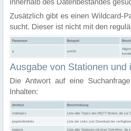
innerhalb des Datenbestandes gesuc
Zusätzlich gibt es einen Wildcard-P
sucht. Dieser ist nicht mit den reg
Parameter
Beispiel
Besch
Allgem
q
q=köln
kombin
Ausgabe von Stationen und i
Die Antwort auf eine Suchanfrag
Inhalten:
Attribut
Beschreibung
mqtttopics
Liste aller Topics des MQTT-Broker, die zur
pegelonlinelinks
Liste der Links zum Download der verfügba
stations
Liste aller Stationen mit ihren Zeitreihen, di