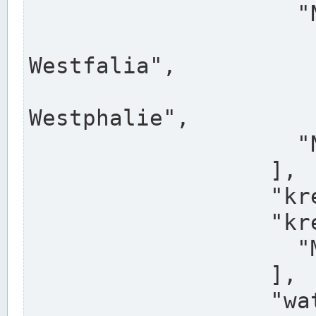
                    "North Rhine-Westphalia",

                    "Nadreni
Westfalia",

                    "Rhéna
Westphalie",

                    "Noordrijn-Westfalen"

                  ],

                  "kreis": "Münster",

                  "kreis_alternatives": [

                    "Munster"

                  ],

                  "water_alternatives": [
