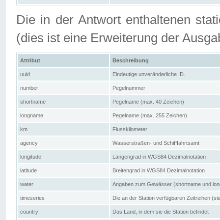
Die in der Antwort enthaltenen stat
(dies ist eine Erweiterung der Au
Attribut
Beschreibung
uuid
Eindeutige unveränderliche ID.
number
Pegelnummer
shortname
Pegelname (max. 40 Zeichen)
longname
Pegelname (max. 255 Zeichen)
km
Flusskilometer
agency
Wasserstraßen- und Schifffahrtsamt
longitude
Längengrad in WGS84 Dezimalnotation
latitude
Breitengrad in WGS84 Dezimalnotation
water
Angaben zum Gewässer (shortname und lo
timeseries
Die an der Station verfügbaren Zeitreihen (si
country
Das Land, in dem sie die Station befindet