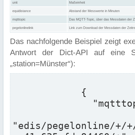
unit
Maßeinheit
equidistance
Abstand der Messwerte in Minuten
mqtttopic
Das MQTT-Topic, über das Messdaten der Ze
pegelonlinelink
Link zum Download der Messdaten der Zeit
Das nachfolgende Beispiel zeigt ex
Antwort der Dict-API auf eine 
„station=Münster“):
            {

              "mqtttopics": [

"edis/pegelonline/+/+