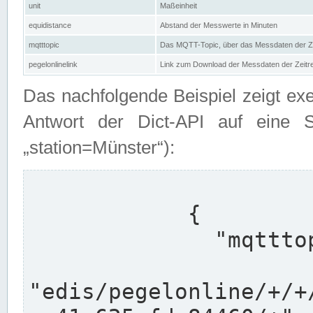
unit
Maßeinheit
equidistance
Abstand der Messwerte in Minuten
mqtttopic
Das MQTT-Topic, über das Messdaten der Ze
pegelonlinelink
Link zum Download der Messdaten der Zeit
Das nachfolgende Beispiel zeigt ex
Antwort der Dict-API auf eine 
„station=Münster“):
            {

              "mqtttopics": [

"edis/pegelonline/+/+