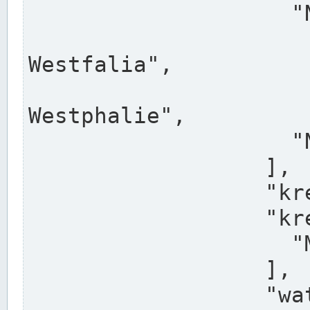
                    "North Rhine-Westphalia",

                    "Nadreni
Westfalia",

                    "Rhéna
Westphalie",

                    "Noordrijn-Westfalen"

                  ],

                  "kreis": "Münster",

                  "kreis_alternatives": [

                    "Munster"

                  ],

                  "water_alternatives": [
