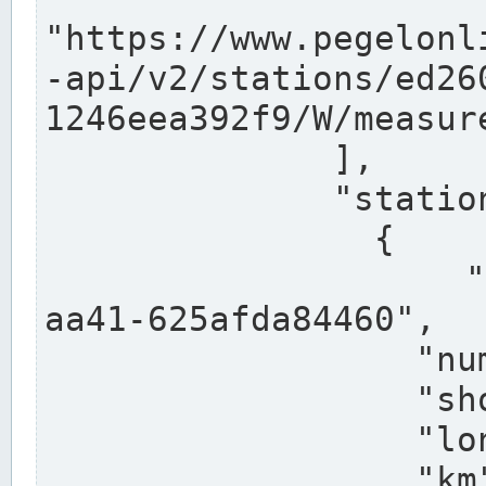
"https://www.pegelonl
-api/v2/stations/ed26
1246eea392f9/W/measure
              ],

              "stations": [

                {

                  "uuid": "ccd3e8f1-39e9-4e09-
aa41-625afda84460",

                  "number": "27800040",

                  "shortname": "MÜNSTER OW",

                  "longname": "MÜNSTER OW",

                  "km": 70.315,
