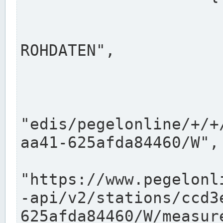
                      "shortname": "W"
                      "longname": "WASSER
ROHDATEN",

                      "unit": "m+NN",
                      "equidistance": 1
                    
"edis/pegelonline/+/+
aa41-625afda84460/W",

                      "pegel
"https://www.pegelonl
-api/v2/stations/ccd3
625afda84460/W/measure