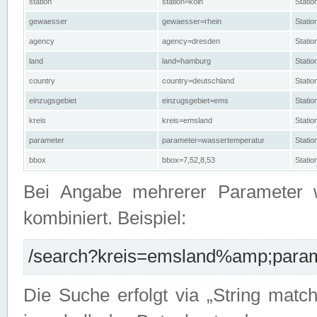
station
station=köln
Stati
gewaesser
gewaesser=rhein
Stati
agency
agency=dresden
Stati
land
land=hamburg
Stati
country
country=deutschland
Statio
einzugsgebiet
einzugsgebiet=ems
Stati
kreis
kreis=emsland
Stati
parameter
parameter=wassertemperatur
Stati
bbox
bbox=7,52,8,53
Statio
Bei Angabe mehrerer Parameter 
kombiniert. Beispiel:
/search?kreis=emsland%amp;parame
Die Suche erfolgt via „String matc