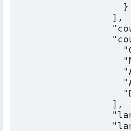
                    }

                  ],

                  "country": "Deutschland",

                  "country_alternatives": [

                    "Germany",

                    "Niemcy",

                    "Alemaña",

                    "Allemagne",

                    "Duitsland"

                  ],

                  "land": "Nordrhein-Westfalen",

                  "land_alternatives": [
