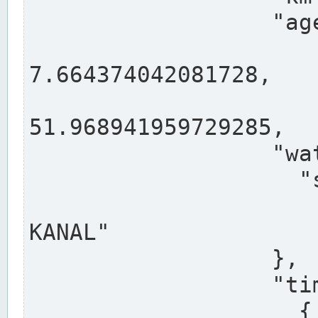
                  "agency": "RHEINE",

                  
7.664374042081728,

                 
51.968941959729285,

                  "water": {

                    "shortname": "DEK",

                    "longname": "DORTMUND-E
KANAL"

                  },

                  "timeseries": [

                    {
