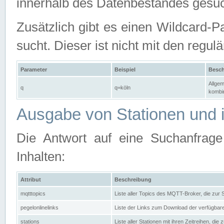
innerhalb des Datenbestandes gesuc
Zusätzlich gibt es einen Wildcard-P
sucht. Dieser ist nicht mit den reg
Parameter
Beispiel
Besch
Allgem
q
q=köln
kombin
Ausgabe von Stationen und i
Die Antwort auf eine Suchanfrag
Inhalten:
Attribut
Beschreibung
mqtttopics
Liste aller Topics des MQTT-Broker, die zur
pegelonlinelinks
Liste der Links zum Download der verfügba
stations
Liste aller Stationen mit ihren Zeitreihen, di