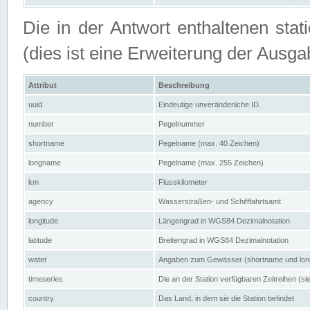
Die in der Antwort enthaltenen stat
(dies ist eine Erweiterung der Au
Attribut
Beschreibung
uuid
Eindeutige unveränderliche ID.
number
Pegelnummer
shortname
Pegelname (max. 40 Zeichen)
longname
Pegelname (max. 255 Zeichen)
km
Flusskilometer
agency
Wasserstraßen- und Schifffahrtsamt
longitude
Längengrad in WGS84 Dezimalnotation
latitude
Breitengrad in WGS84 Dezimalnotation
water
Angaben zum Gewässer (shortname und lo
timeseries
Die an der Station verfügbaren Zeitreihen (si
country
Das Land, in dem sie die Station befindet