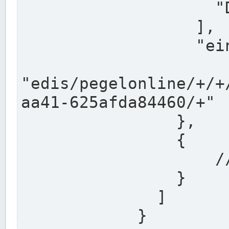
                    "DEK"

                  ],

                  "einzugsgebiet": "Ems",

                  
"edis/pegelonline/+/+
aa41-625afda84460/+"

                },

                {

                    // Weitere Stationen

                }

              ]

            }
