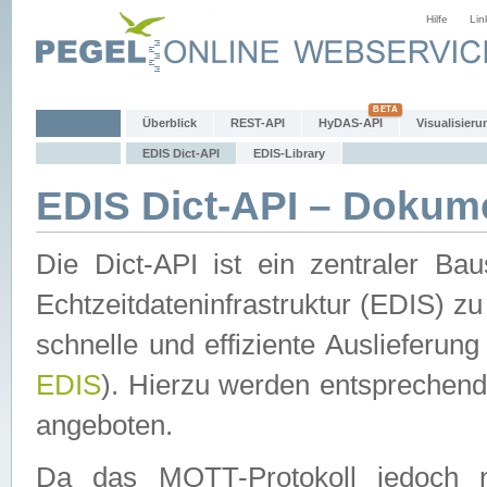
Hilfe
Lin
Überblick
REST-API
HyDAS-API
Visualisieru
EDIS Dict-API
EDIS-Library
EDIS Dict-API – Dokum
Die Dict-API ist ein zentraler 
Echtzeitdateninfrastruktur (EDIS) zu
schnelle und effiziente Auslieferun
EDIS
). Hierzu werden entspreche
angeboten.
Da das MQTT-Protokoll jedoch n