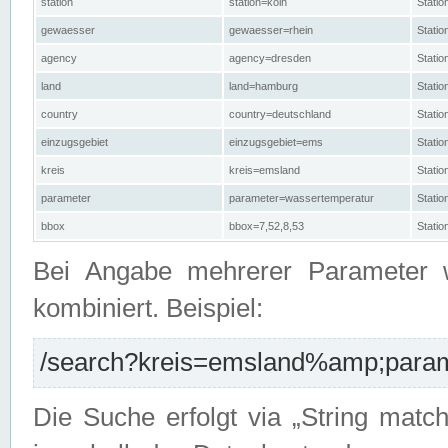
station
station=köln
Stati
gewaesser
gewaesser=rhein
Stati
agency
agency=dresden
Stati
land
land=hamburg
Stati
country
country=deutschland
Statio
einzugsgebiet
einzugsgebiet=ems
Stati
kreis
kreis=emsland
Stati
parameter
parameter=wassertemperatur
Stati
bbox
bbox=7,52,8,53
Statio
Bei Angabe mehrerer Parameter 
kombiniert. Beispiel:
/search?kreis=emsland%amp;parame
Die Suche erfolgt via „String matc