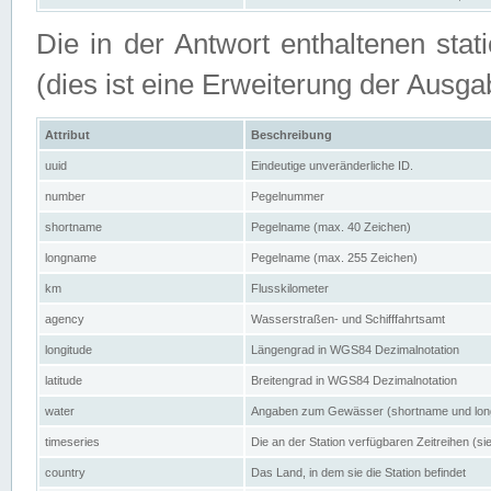
Die in der Antwort enthaltenen stat
(dies ist eine Erweiterung der Au
Attribut
Beschreibung
uuid
Eindeutige unveränderliche ID.
number
Pegelnummer
shortname
Pegelname (max. 40 Zeichen)
longname
Pegelname (max. 255 Zeichen)
km
Flusskilometer
agency
Wasserstraßen- und Schifffahrtsamt
longitude
Längengrad in WGS84 Dezimalnotation
latitude
Breitengrad in WGS84 Dezimalnotation
water
Angaben zum Gewässer (shortname und lo
timeseries
Die an der Station verfügbaren Zeitreihen (si
country
Das Land, in dem sie die Station befindet