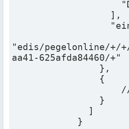
                    "DEK"

                  ],

                  "einzugsgebiet": "Ems",

                  
"edis/pegelonline/+/+
aa41-625afda84460/+"

                },

                {

                    // Weitere Stationen

                }

              ]

            }
