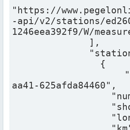
"https://www.pegelonl
-api/v2/stations/ed26
1246eea392f9/W/measure
              ],

              "stations": [

                {

                  "uuid": "ccd3e8f1-39e9-4e09-
aa41-625afda84460",

                  "number": "27800040",

                  "shortname": "MÜNSTER OW",

                  "longname": "MÜNSTER OW",

                  "km": 70.315,
