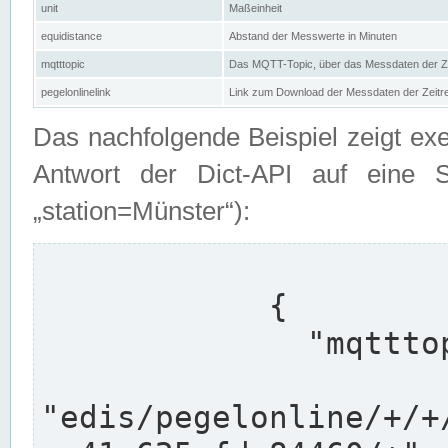
unit
Maßeinheit
equidistance
Abstand der Messwerte in Minuten
mqtttopic
Das MQTT-Topic, über das Messdaten der Ze
pegelonlinelink
Link zum Download der Messdaten der Zeit
Das nachfolgende Beispiel zeigt ex
Antwort der Dict-API auf eine 
„station=Münster“):
            {

              "mqtttopics": [

"edis/pegelonline/+/+