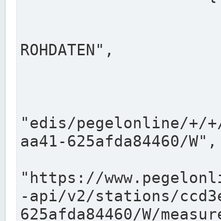
                      "shortname": "W"
                      "longname": "WASSER
ROHDATEN",

                      "unit": "m+NN",
                      "equidistance": 1
                    
"edis/pegelonline/+/+
aa41-625afda84460/W",

                      "pegel
"https://www.pegelonl
-api/v2/stations/ccd3
625afda84460/W/measure