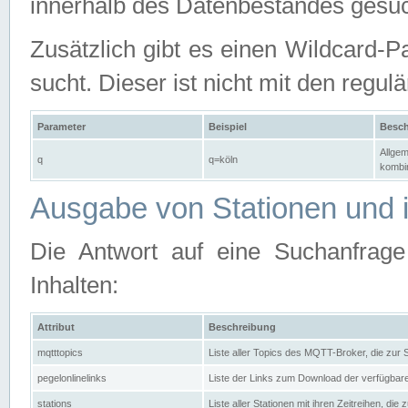
innerhalb des Datenbestandes gesuc
Zusätzlich gibt es einen Wildcard-P
sucht. Dieser ist nicht mit den reg
Parameter
Beispiel
Besch
Allgem
q
q=köln
kombin
Ausgabe von Stationen und i
Die Antwort auf eine Suchanfrag
Inhalten:
Attribut
Beschreibung
mqtttopics
Liste aller Topics des MQTT-Broker, die zur
pegelonlinelinks
Liste der Links zum Download der verfügba
stations
Liste aller Stationen mit ihren Zeitreihen, di