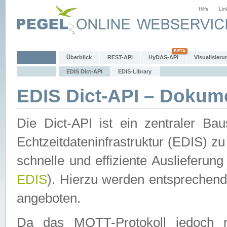
Hilfe
Lin
Überblick
REST-API
HyDAS-API
Visualisieru
EDIS Dict-API
EDIS-Library
EDIS Dict-API – Dokum
Die Dict-API ist ein zentraler 
Echtzeitdateninfrastruktur (EDIS) zu
schnelle und effiziente Auslieferun
EDIS
). Hierzu werden entspreche
angeboten.
Da das MQTT-Protokoll jedoch n