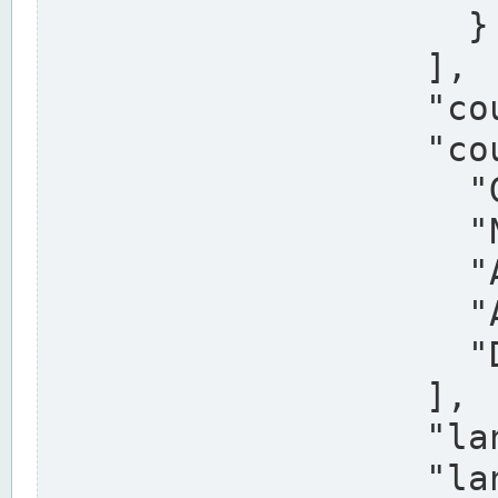
                    }

                  ],

                  "country": "Deutschland",

                  "country_alternatives": [

                    "Germany",

                    "Niemcy",

                    "Alemaña",

                    "Allemagne",

                    "Duitsland"

                  ],

                  "land": "Nordrhein-Westfalen",

                  "land_alternatives": [
