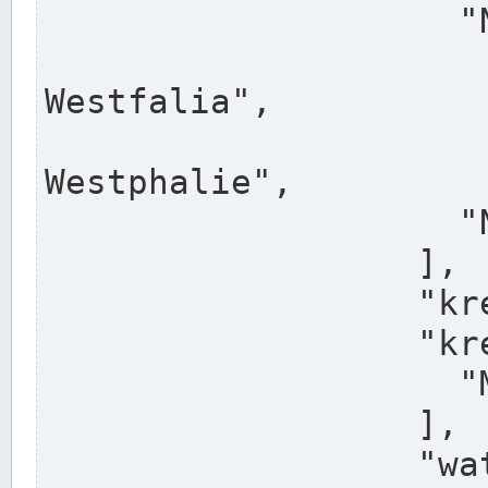
                    "North Rhine-Westphalia",

                    "Nadreni
Westfalia",

                    "Rhéna
Westphalie",

                    "Noordrijn-Westfalen"

                  ],

                  "kreis": "Münster",

                  "kreis_alternatives": [

                    "Munster"

                  ],

                  "water_alternatives": [
