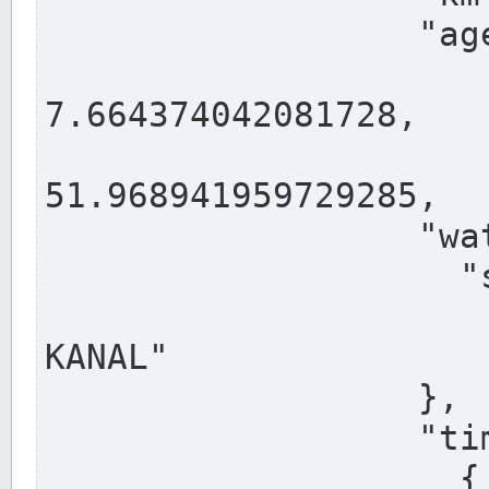
                  "agency": "RHEINE",

                  
7.664374042081728,

                 
51.968941959729285,

                  "water": {

                    "shortname": "DEK",

                    "longname": "DORTMUND-E
KANAL"

                  },

                  "timeseries": [

                    {
