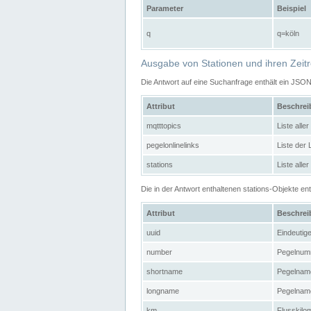
Parameter
Beispiel
q
q=köln
Ausgabe von Stationen und ihren Zeit
Die Antwort auf eine Suchanfrage enthält ein JSO
Attribut
Beschre
mqtttopics
Liste all
pegelonlinelinks
Liste der
stations
Liste alle
Die in der Antwort enthaltenen stations-Objekte 
Attribut
Beschre
uuid
Eindeutig
number
Pegelnum
shortname
Pegelname
longname
Pegelname
km
Flusskilo