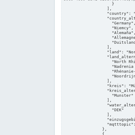
                    }

                  ],

                  "country": "Deutschland",

                  "country_alternatives": [

                    "Germany",

                    "Niemcy",

                    "Alemaña",

                    "Allemagne",

                    "Duitsland"

                  ],

                  "land": "Nordrhein-Westfalen",

                  "land_alternatives": [

                    "North Rhine-Westphalia",

                    "Nadrenia Północna-Westfalia",

                    "Rhénanie-du-Nord-Westphalie",

                    "Noordrijn-Westfalen"

                  ],

                  "kreis": "Münster",

                  "kreis_alternatives": [

                    "Munster"

                  ],

                  "water_alternatives": [

                    "DEK"

                  ],

                  "einzugsgebiet": "Ems",

                  "mqtttopic": "edis/pegelonline/+/+/+/+/ccd3e8f1-39e9-4e09-aa41-625afda84460/+"

                },

                {
