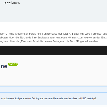
er UI eine Möglichkeit bereit, die Funktionalität der Dict-API über ein Web-Formular aus
oten, über die Nutzende ihre Suchparameter eingeben können (zum Aktivieren der Eingabefe
, kann über die „Execute“-Schaltfläche eine Anfrage an die Dict-API gestellt werden: