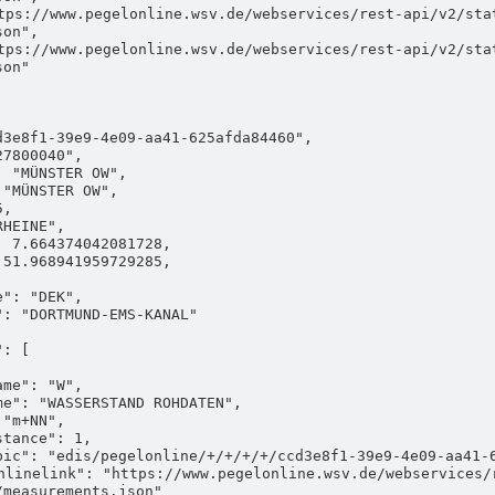
on",

on"

measurements.json"
