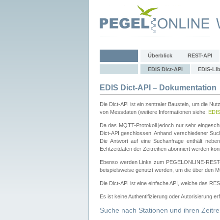
Überblick
REST-API
EDIS Dict-API
EDIS-Lib
EDIS Dict-API – Dokumentation
Die Dict-API ist ein zentraler Baustein, um die Nu
von Messdaten (weitere Informationen siehe:
EDI
Da das MQTT-Protokoll jedoch nur sehr eingeschr
Dict-API geschlossen. Anhand verschiedener Su
Die Antwort auf eine Suchanfrage enthält nebe
Echtzeitdaten der Zeitreihen abonniert werden kön
Ebenso werden Links zum PEGELONLINE-REST-
beispielsweise genutzt werden, um die über den M
Die Dict-API ist eine einfache API, welche das RE
Es ist keine Authentifizierung oder Autorisierung er
Suche nach Stationen und ihren Zeitre