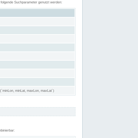
n folgende Suchparameter genutzt werden:
 (`minLon, minLat, maxLon, maxLat`)
binierbar: