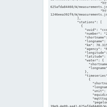
                "https://www.pegelonline.wsv.de/webservices/rest-api/v2/stations/ccd3e8f1-39e9-4e09-aa41-
625afda84460/W/measurements.js
                "https://www.pegelonline.wsv.de/webservices/rest-api/v2/stations/ed260406-bdd6-42ef-bf2a-
1246eea392f9/W/measurements.js
              ],

              "stations": [

                {

                  "uuid": "ccd3e8f1-39e9-4e09-aa41-625afda84460",

                  "number": "27800040",

                  "shortname": "MÜNSTER OW",

                  "longname": "MÜNSTER OW",

                  "km": 70.315,

                  "agency": "RHEINE",

                  "longitude": 7.664374042081728,

                  "latitude": 51.968941959729285,

                  "water": {

                    "shortname": "DEK",

                    "longname": "DORTMUND-EMS-KANAL"

                  },

                  "timeseries": [

                    {

                      "shortname": "W",

                      "longname": "WASSERSTAND ROHDATEN",

                      "unit": "m+NN",

                      "equidistance": 1,

                      "mqtttopic": "edis/pegelonline/+/+/+/+/ccd3e8f1-39e9-4e09-aa41-625afda84460/W",

                      "pegelonlinelink": "https://www.pegelonline.wsv.de/webservices/rest-api/v2/stations/ccd3e8f1-
39e9-4e09-aa41-625afda84460/W/