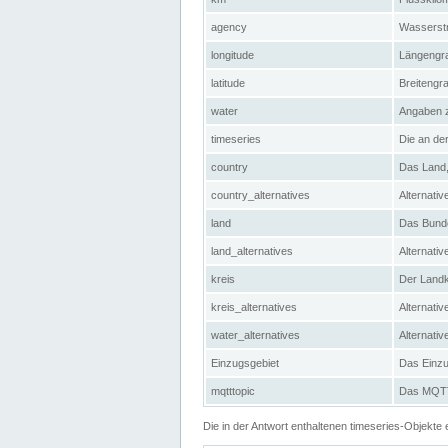
agency
Wasserstr
longitude
Längengra
latitude
Breitengr
water
Angaben 
timeseries
Die an der
country
Das Land, 
country_alternatives
Alternativ
land
Das Bundes
land_alternatives
Alternativ
kreis
Der Landkr
kreis_alternatives
Alternativ
water_alternatives
Alternati
Einzugsgebiet
Das Einzug
mqtttopic
Das MQTT-
Die in der Antwort enthaltenen timeseries-Objekt