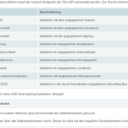
n auszuführen kann der /search Endpunkt der Dict-API verwendet werden. Zur Suche könne
Beschreibung
ln
Stationen mit dem angegebenen Namen
r=rhein
Stationen an dem angegebenen Gewässer
resden
Stationen mit der angegebenen Agency
burg
Stationen im angegebenen Bundesland
eutschland
Stationen im angegebenen Nationalstaat
ebiet=ems
Stationen im angegebenen Einzugsgebiet
sland
Stationen im angegebenen Landkreis
r=wassertemperatur
Stationen mit angegebenem Messparameter
,8,53
Stationen in der durch Koordinaten angegebenen Bounding Box
h eine UND-Verknüpfung kombiniert. Beispiel:
eratur
 nach exakten Matches gesucht innerhalb des Datenbestandes gesucht.
her über alle Stationsparameter sucht. Dieser ist nicht mit den regulären Suchparametern kom