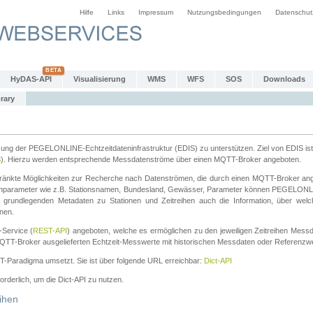
Hilfe
Links
Impressum
Nutzungsbedingungen
Datenschut
HyDAS-API
Visualisierung
WMS
WFS
SOS
Downloads
rary
tzung der PEGELONLINE-Echtzeitdateninfrastruktur (EDIS) zu unterstützen. Ziel von EDIS ist 
S
). Hierzu werden entsprechende Messdatenströme über einen MQTT-Broker angeboten.
änkte Möglichkeiten zur Recherche nach Datenströmen, die durch einen MQTT-Broker ange
chparameter wie z.B. Stationsnamen, Bundesland, Gewässer, Parameter können PEGELONL
n grundlegenden Metadaten zu Stationen und Zeitreihen auch die Information, über wel
nen.
Service (
REST-API
) angeboten, welche es ermöglichen zu den jeweiligen Zeitreihen Mess
QTT-Broker ausgelieferten Echtzeit-Messwerte mit historischen Messdaten oder Referenzwer
ST-Paradigma umsetzt. Sie ist über folgende URL erreichbar:
Dict-API
forderlich, um die Dict-API zu nutzen.
ihen