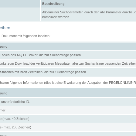
Beschreibung
Allgemeiner Suchparameter, durch den alle Parameter durchsuc
kombiniert werden.
reihen
N-Dokument mit folgenden Inhalten:
ibung
er Topics des MQTT-Broker, die zur Suchanfrage passen.
 Links zum Download der verfügbaren Messdaten aller zur Suchanfrage passenden Zeitrei
r Stationen mit ihren Zeitreihen, die zur Suchanfrage passen
enthalten folgende Informationen (dies ist eine Erweiterung der Ausgaben der PEGELONLINE-
ibung
e unveränderliche ID.
mer
 (max. 40 Zeichen)
 (max. 255 Zeichen)
meter