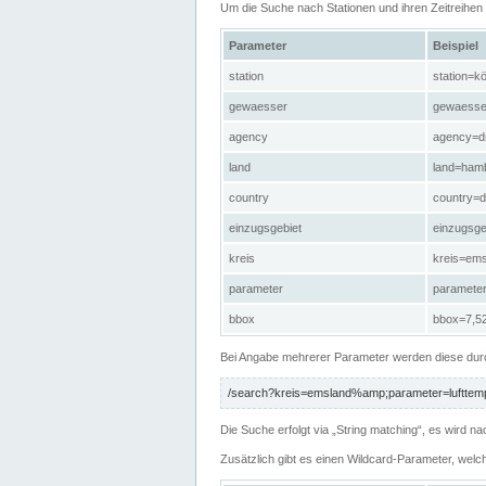
Um die Suche nach Stationen und ihren Zeitreihe
Parameter
Beispiel
station
station=kö
gewaesser
gewaesse
agency
agency=d
land
land=ham
country
country=d
einzugsgebiet
einzugsg
kreis
kreis=em
parameter
paramete
bbox
bbox=7,52
Bei Angabe mehrerer Parameter werden diese durc
/search?kreis=emsland%amp;parameter=lufttemp
Die Suche erfolgt via „String matching“, es wird
Zusätzlich gibt es einen Wildcard-Parameter, welc