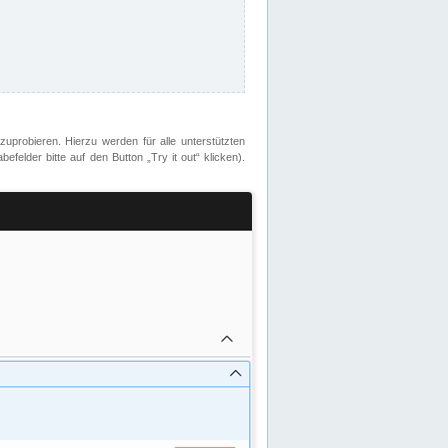
zuprobieren. Hierzu werden für alle unterstützten
lder bitte auf den Button „Try it out“ klicken).