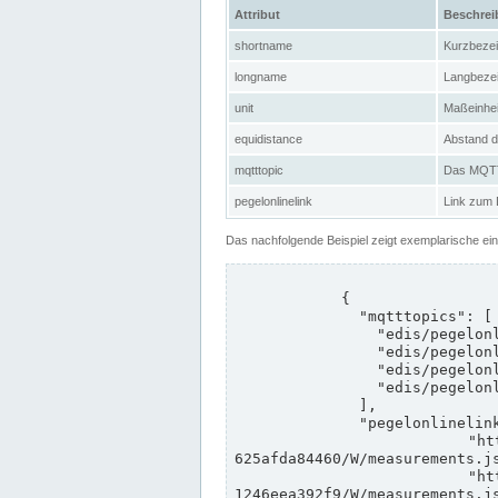
Attribut
Beschre
shortname
Kurzbeze
longname
Langbeze
unit
Maßeinhei
equidistance
Abstand d
mqtttopic
Das MQTT-
pegelonlinelink
Link zum
Das nachfolgende Beispiel zeigt exemplarische ei
            {

              "mqtttopics": [

                "edis/pegelonline/+/+/+/+/ccd3e8f1-39e9-4e09-aa41-625afda84460/+",

                "edis/pegelonline/+/+/+/+/ed260406-bdd6-42ef-bf2a-1246eea392f9/+",

                "edis/pegelonline/+/+/+/+/ccd3e8f1-39e9-4e09-aa41-625afda84460/+",

                "edis/pegelonline/+/+/+/+/ed260406-bdd6-42ef-bf2a-1246eea392f9/+"

              ],

              "pegelonlinelinks": [

                "https://www.pegelonline.wsv.de/webservices/rest-api/v2/stations/ccd3e8f1-39e9-4e09-aa41-
625afda84460/W/measurements.js
                "https://www.pegelonline.wsv.de/webservices/rest-api/v2/stations/ed260406-bdd6-42ef-bf2a-
1246eea392f9/W/measurements.js