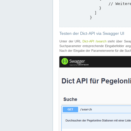
                    // Weitere Stationen

                }

              ]

            }

Testen der Dict-API via Swagger UI
Unter der URL
Dict-API /search
steht über Swagg
Suchparameter entsprechende Eingabefelder angeb
Nach der Eingabe der Parameterwerte für die Suche