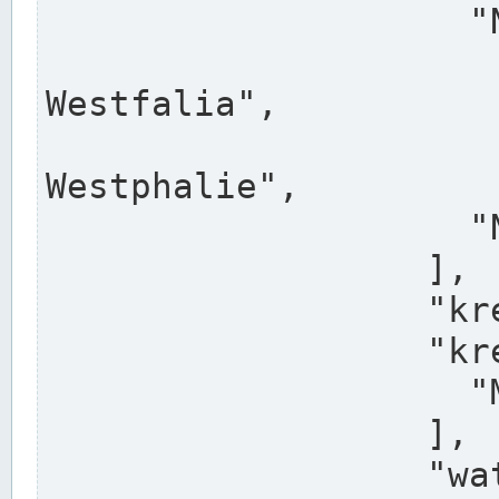
                    "North Rhine-Westphalia",

                    "Nadreni
Westfalia",

                    "Rhéna
Westphalie",

                    "Noordrijn-Westfalen"

                  ],

                  "kreis": "Münster",

                  "kreis_alternatives": [

                    "Munster"

                  ],

                  "water_alternatives": [
