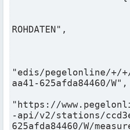
                      "shortname": "W"
                      "longname": "WASSER
ROHDATEN",

                      "unit": "m+NN",
                      "equidistance": 1
                    
"edis/pegelonline/+/+
aa41-625afda84460/W",

                      "pegel
"https://www.pegelonl
-api/v2/stations/ccd3
625afda84460/W/measure