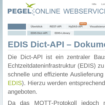
Hilfe
Lin
Überblick
REST-API
HyDAS-API
Visualisieru
EDIS Dict-API
EDIS-Library
EDIS Dict-API – Dokum
Die Dict-API ist ein zentraler 
Echtzeitdateninfrastruktur (EDIS) zu
schnelle und effiziente Auslieferun
EDIS
). Hierzu werden entspreche
angeboten.
Da das MQTT-Protokoll jedoch n