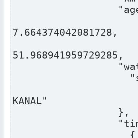
                  "agency": "RHEINE",

                  
7.664374042081728,

                 
51.968941959729285,

                  "water": {

                    "shortname": "DEK",

                    "longname": "DORTMUND-E
KANAL"

                  },

                  "timeseries": [

                    {
