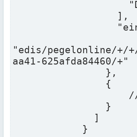
                    "DEK"

                  ],

                  "einzugsgebiet": "Ems",

                  
"edis/pegelonline/+/+
aa41-625afda84460/+"

                },

                {

                    // Weitere Stationen

                }

              ]

            }
