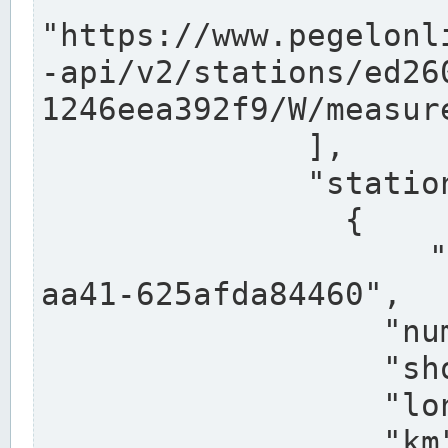
"https://www.pegelonl
-api/v2/stations/ed26
1246eea392f9/W/measure
              ],

              "stations": [

                {

                  "uuid": "ccd3e8f1-39e9-4e09-
aa41-625afda84460",

                  "number": "27800040",

                  "shortname": "MÜNSTER OW",

                  "longname": "MÜNSTER OW",

                  "km": 70.315,
