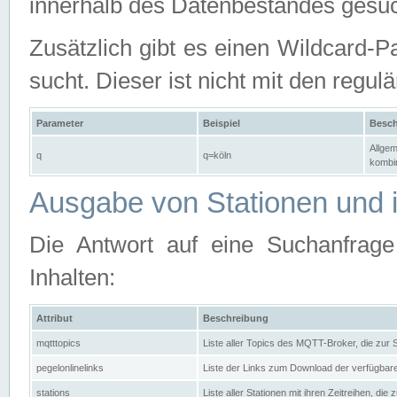
innerhalb des Datenbestandes gesuc
Zusätzlich gibt es einen Wildcard-P
sucht. Dieser ist nicht mit den reg
Parameter
Beispiel
Besch
Allgem
q
q=köln
kombin
Ausgabe von Stationen und i
Die Antwort auf eine Suchanfrag
Inhalten:
Attribut
Beschreibung
mqtttopics
Liste aller Topics des MQTT-Broker, die zur
pegelonlinelinks
Liste der Links zum Download der verfügba
stations
Liste aller Stationen mit ihren Zeitreihen, di