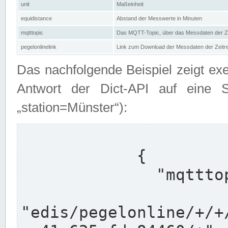
unit
Maßeinheit
equidistance
Abstand der Messwerte in Minuten
mqtttopic
Das MQTT-Topic, über das Messdaten der Ze
pegelonlinelink
Link zum Download der Messdaten der Zeit
Das nachfolgende Beispiel zeigt ex
Antwort der Dict-API auf eine 
„station=Münster“):
            {

              "mqtttopics": [

"edis/pegelonline/+/+