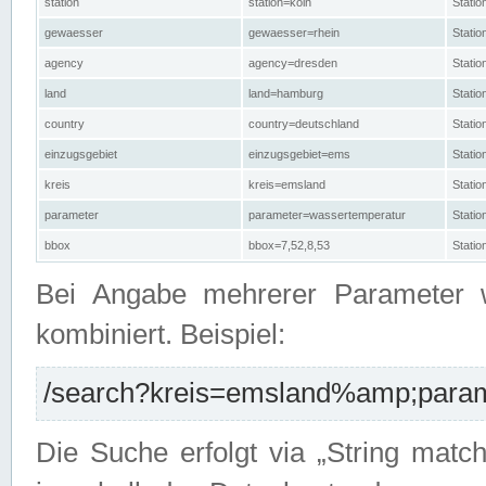
station
station=köln
Stati
gewaesser
gewaesser=rhein
Stati
agency
agency=dresden
Stati
land
land=hamburg
Stati
country
country=deutschland
Statio
einzugsgebiet
einzugsgebiet=ems
Stati
kreis
kreis=emsland
Stati
parameter
parameter=wassertemperatur
Stati
bbox
bbox=7,52,8,53
Statio
Bei Angabe mehrerer Parameter 
kombiniert. Beispiel:
/search?kreis=emsland%amp;parame
Die Suche erfolgt via „String matc