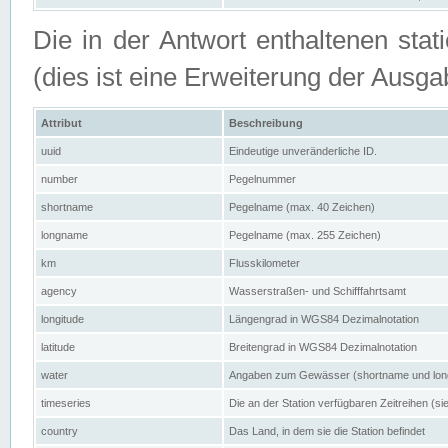
Die in der Antwort enthaltenen stat
(dies ist eine Erweiterung der Au
Attribut
Beschreibung
uuid
Eindeutige unveränderliche ID.
number
Pegelnummer
shortname
Pegelname (max. 40 Zeichen)
longname
Pegelname (max. 255 Zeichen)
km
Flusskilometer
agency
Wasserstraßen- und Schifffahrtsamt
longitude
Längengrad in WGS84 Dezimalnotation
latitude
Breitengrad in WGS84 Dezimalnotation
water
Angaben zum Gewässer (shortname und lo
timeseries
Die an der Station verfügbaren Zeitreihen (si
country
Das Land, in dem sie die Station befindet