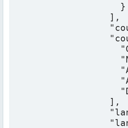
                    }

                  ],

                  "country": "Deutschland",

                  "country_alternatives": [

                    "Germany",

                    "Niemcy",

                    "Alemaña",

                    "Allemagne",

                    "Duitsland"

                  ],

                  "land": "Nordrhein-Westfalen",

                  "land_alternatives": [
