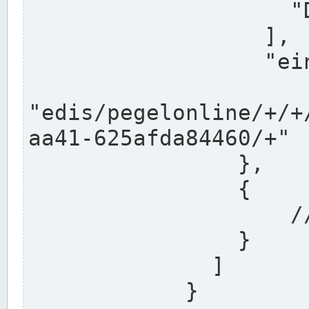
                    "DEK"

                  ],

                  "einzugsgebiet": "Ems",

                  
"edis/pegelonline/+/+
aa41-625afda84460/+"

                },

                {

                    // Weitere Stationen

                }

              ]

            }
