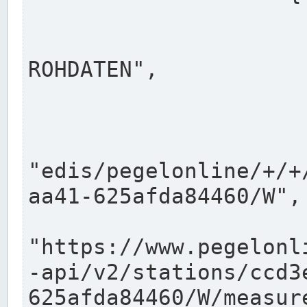
                      "shortname": "W"
                      "longname": "WASSER
ROHDATEN",

                      "unit": "m+NN",
                      "equidistance": 1
                    
"edis/pegelonline/+/+
aa41-625afda84460/W",

                      "pegel
"https://www.pegelonl
-api/v2/stations/ccd3
625afda84460/W/measure