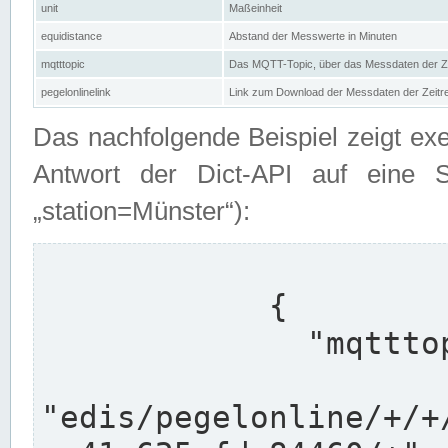
unit
Maßeinheit
equidistance
Abstand der Messwerte in Minuten
mqtttopic
Das MQTT-Topic, über das Messdaten der Ze
pegelonlinelink
Link zum Download der Messdaten der Zeit
Das nachfolgende Beispiel zeigt ex
Antwort der Dict-API auf eine 
„station=Münster“):
            {

              "mqtttopics": [

"edis/pegelonline/+/+