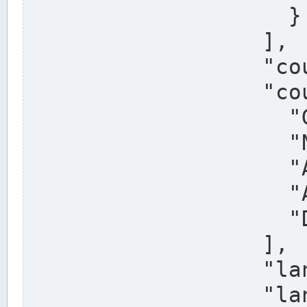
                    }

                  ],

                  "country": "Deutschland",

                  "country_alternatives": [

                    "Germany",

                    "Niemcy",

                    "Alemaña",

                    "Allemagne",

                    "Duitsland"

                  ],

                  "land": "Nordrhein-Westfalen",

                  "land_alternatives": [
