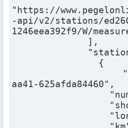
"https://www.pegelonl
-api/v2/stations/ed26
1246eea392f9/W/measure
              ],

              "stations": [

                {

                  "uuid": "ccd3e8f1-39e9-4e09-
aa41-625afda84460",

                  "number": "27800040",

                  "shortname": "MÜNSTER OW",

                  "longname": "MÜNSTER OW",

                  "km": 70.315,
