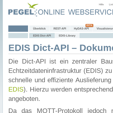
Hilfe
Lin
Überblick
REST-API
HyDAS-API
Visualisieru
EDIS Dict-API
EDIS-Library
EDIS Dict-API – Dokum
Die Dict-API ist ein zentraler 
Echtzeitdateninfrastruktur (EDIS) zu
schnelle und effiziente Auslieferun
EDIS
). Hierzu werden entspreche
angeboten.
Da das MQTT-Protokoll jedoch n