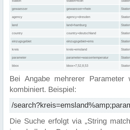
station
station=köln
Stati
gewaesser
gewaesser=rhein
Stati
agency
agency=dresden
Stati
land
land=hamburg
Stati
country
country=deutschland
Statio
einzugsgebiet
einzugsgebiet=ems
Stati
kreis
kreis=emsland
Stati
parameter
parameter=wassertemperatur
Stati
bbox
bbox=7,52,8,53
Statio
Bei Angabe mehrerer Parameter 
kombiniert. Beispiel:
/search?kreis=emsland%amp;parame
Die Suche erfolgt via „String matc