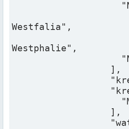
                    "North Rhine-Westphalia",

                    "Nadreni
Westfalia",

                    "Rhéna
Westphalie",

                    "Noordrijn-Westfalen"

                  ],

                  "kreis": "Münster",

                  "kreis_alternatives": [

                    "Munster"

                  ],

                  "water_alternatives": [
