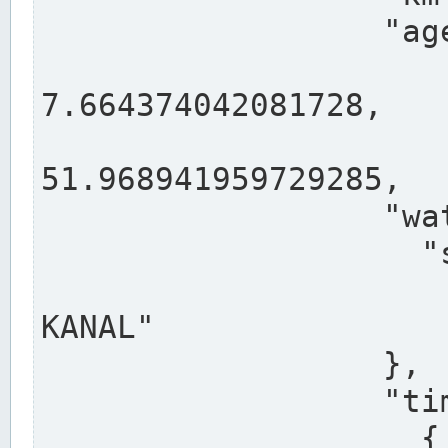
                  "agency": "RHEINE",

                  
7.664374042081728,

                 
51.968941959729285,

                  "water": {

                    "shortname": "DEK",

                    "longname": "DORTMUND-E
KANAL"

                  },

                  "timeseries": [

                    {
