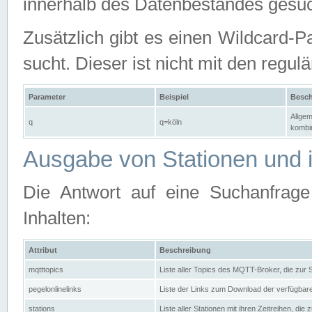
innerhalb des Datenbestandes gesuc
Zusätzlich gibt es einen Wildcard-P
sucht. Dieser ist nicht mit den reg
Parameter
Beispiel
Besch
Allgem
q
q=köln
kombin
Ausgabe von Stationen und i
Die Antwort auf eine Suchanfrag
Inhalten:
Attribut
Beschreibung
mqtttopics
Liste aller Topics des MQTT-Broker, die zur
pegelonlinelinks
Liste der Links zum Download der verfügba
stations
Liste aller Stationen mit ihren Zeitreihen, di