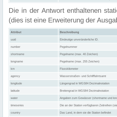
Die in der Antwort enthaltenen stat
(dies ist eine Erweiterung der Au
Attribut
Beschreibung
uuid
Eindeutige unveränderliche ID.
number
Pegelnummer
shortname
Pegelname (max. 40 Zeichen)
longname
Pegelname (max. 255 Zeichen)
km
Flusskilometer
agency
Wasserstraßen- und Schifffahrtsamt
longitude
Längengrad in WGS84 Dezimalnotation
latitude
Breitengrad in WGS84 Dezimalnotation
water
Angaben zum Gewässer (shortname und lo
timeseries
Die an der Station verfügbaren Zeitreihen (si
country
Das Land, in dem sie die Station befindet