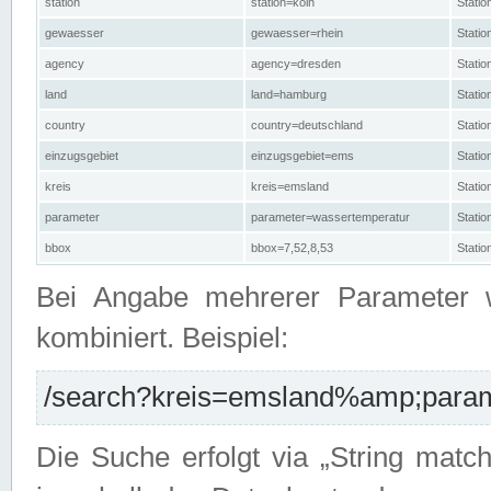
station
station=köln
Stati
gewaesser
gewaesser=rhein
Stati
agency
agency=dresden
Stati
land
land=hamburg
Stati
country
country=deutschland
Statio
einzugsgebiet
einzugsgebiet=ems
Stati
kreis
kreis=emsland
Stati
parameter
parameter=wassertemperatur
Stati
bbox
bbox=7,52,8,53
Statio
Bei Angabe mehrerer Parameter 
kombiniert. Beispiel:
/search?kreis=emsland%amp;parame
Die Suche erfolgt via „String matc