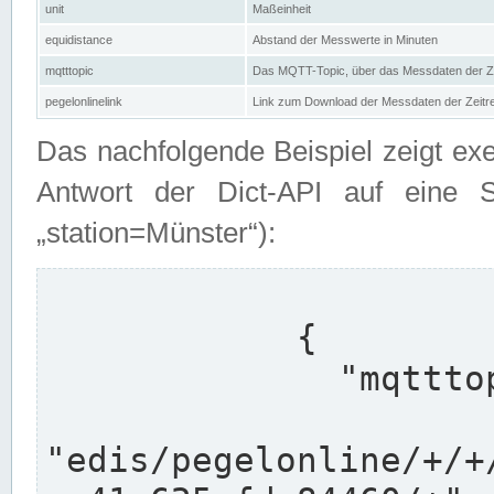
unit
Maßeinheit
equidistance
Abstand der Messwerte in Minuten
mqtttopic
Das MQTT-Topic, über das Messdaten der Ze
pegelonlinelink
Link zum Download der Messdaten der Zeit
Das nachfolgende Beispiel zeigt ex
Antwort der Dict-API auf eine 
„station=Münster“):
            {

              "mqtttopics": [

"edis/pegelonline/+/+