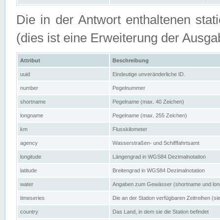
Die in der Antwort enthaltenen stat
(dies ist eine Erweiterung der Au
Attribut
Beschreibung
uuid
Eindeutige unveränderliche ID.
number
Pegelnummer
shortname
Pegelname (max. 40 Zeichen)
longname
Pegelname (max. 255 Zeichen)
km
Flusskilometer
agency
Wasserstraßen- und Schifffahrtsamt
longitude
Längengrad in WGS84 Dezimalnotation
latitude
Breitengrad in WGS84 Dezimalnotation
water
Angaben zum Gewässer (shortname und lo
timeseries
Die an der Station verfügbaren Zeitreihen (si
country
Das Land, in dem sie die Station befindet