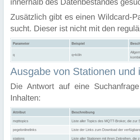
innerhalb des Datenbestandes gesuc
Zusätzlich gibt es einen Wildcard-P
sucht. Dieser ist nicht mit den reg
Parameter
Beispiel
Besch
Allgem
q
q=köln
kombin
Ausgabe von Stationen und i
Die Antwort auf eine Suchanfrag
Inhalten:
Attribut
Beschreibung
mqtttopics
Liste aller Topics des MQTT-Broker, die zur
pegelonlinelinks
Liste der Links zum Download der verfügba
stations
Liste aller Stationen mit ihren Zeitreihen, di