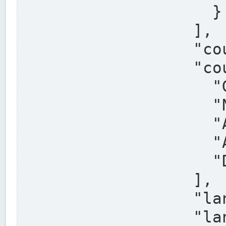
                    }

                  ],

                  "country": "Deutschland",

                  "country_alternatives": [

                    "Germany",

                    "Niemcy",

                    "Alemaña",

                    "Allemagne",

                    "Duitsland"

                  ],

                  "land": "Nordrhein-Westfalen",

                  "land_alternatives": [
