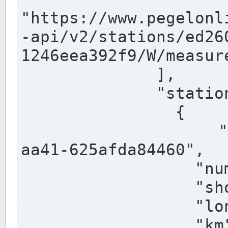
"https://www.pegelonl
-api/v2/stations/ed26
1246eea392f9/W/measure
              ],

              "stations": [

                {

                  "uuid": "ccd3e8f1-39e9-4e09-
aa41-625afda84460",

                  "number": "27800040",

                  "shortname": "MÜNSTER OW",

                  "longname": "MÜNSTER OW",

                  "km": 70.315,
