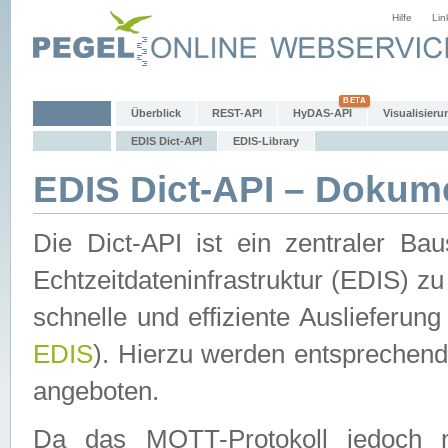
Hilfe
Lin
Überblick
REST-API
HyDAS-API
Visualisieru
EDIS Dict-API
EDIS-Library
EDIS Dict-API – Dokum
Die Dict-API ist ein zentraler 
Echtzeitdateninfrastruktur (EDIS) zu
schnelle und effiziente Auslieferun
EDIS
). Hierzu werden entspreche
angeboten.
Da das MQTT-Protokoll jedoch n