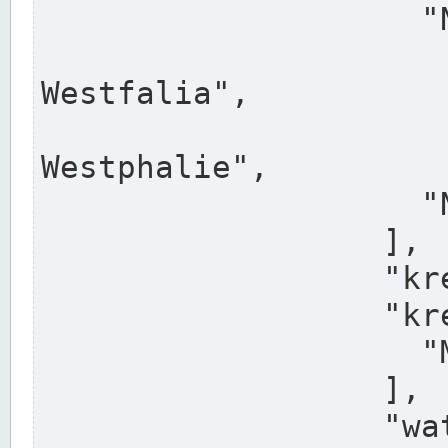
                    "North Rhine-Westphalia",

                    "Nadreni
Westfalia",

                    "Rhéna
Westphalie",

                    "Noordrijn-Westfalen"

                  ],

                  "kreis": "Münster",

                  "kreis_alternatives": [

                    "Munster"

                  ],

                  "water_alternatives": [
