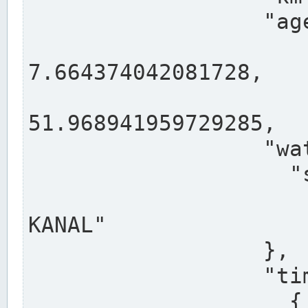
                  "agency": "RHEINE",

                  
7.664374042081728,

                 
51.968941959729285,

                  "water": {

                    "shortname": "DEK",

                    "longname": "DORTMUND-E
KANAL"

                  },

                  "timeseries": [

                    {
