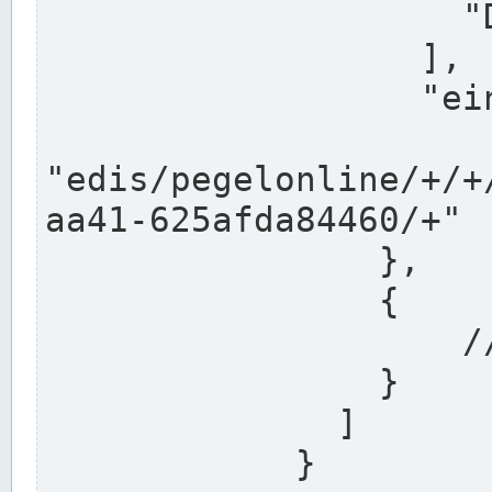
                    "DEK"

                  ],

                  "einzugsgebiet": "Ems",

                  
"edis/pegelonline/+/+
aa41-625afda84460/+"

                },

                {

                    // Weitere Stationen

                }

              ]

            }
