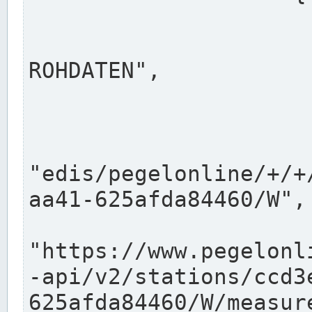
                      "shortname": "W"
                      "longname": "WASSER
ROHDATEN",

                      "unit": "m+NN",
                      "equidistance": 1
                    
"edis/pegelonline/+/+
aa41-625afda84460/W",

                      "pegel
"https://www.pegelonl
-api/v2/stations/ccd3
625afda84460/W/measure