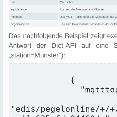
unit
Maßeinheit
equidistance
Abstand der Messwerte in Minuten
mqtttopic
Das MQTT-Topic, über das Messdaten der Ze
pegelonlinelink
Link zum Download der Messdaten der Zeit
Das nachfolgende Beispiel zeigt ex
Antwort der Dict-API auf eine 
„station=Münster“):
            {

              "mqtttopics": [

"edis/pegelonline/+/+