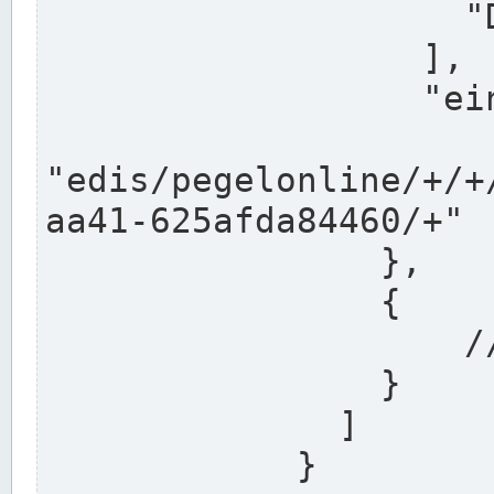
                    "DEK"

                  ],

                  "einzugsgebiet": "Ems",

                  
"edis/pegelonline/+/+
aa41-625afda84460/+"

                },

                {

                    // Weitere Stationen

                }

              ]

            }
