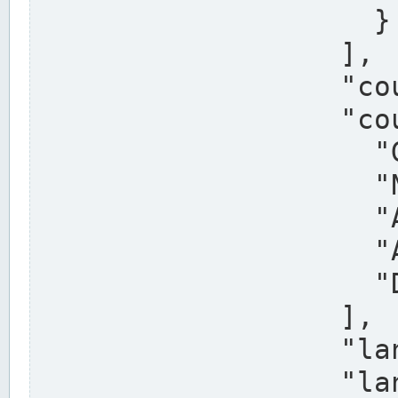
                    }

                  ],

                  "country": "Deutschland",

                  "country_alternatives": [

                    "Germany",

                    "Niemcy",

                    "Alemaña",

                    "Allemagne",

                    "Duitsland"

                  ],

                  "land": "Nordrhein-Westfalen",

                  "land_alternatives": [
