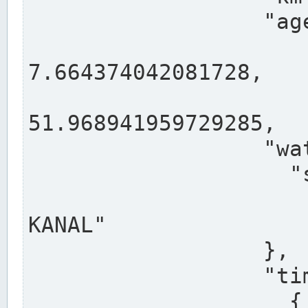
                  "agency": "RHEINE",

                  
7.664374042081728,

                 
51.968941959729285,

                  "water": {

                    "shortname": "DEK",

                    "longname": "DORTMUND-E
KANAL"

                  },

                  "timeseries": [

                    {
