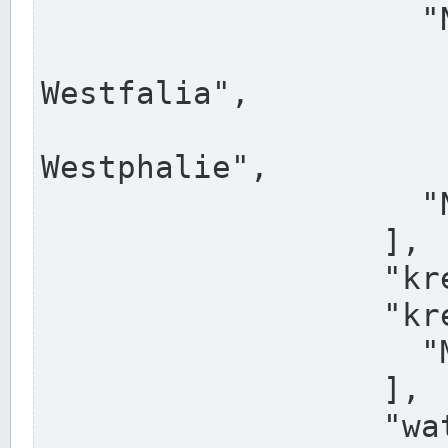
                    "North Rhine-Westphalia",

                    "Nadreni
Westfalia",

                    "Rhéna
Westphalie",

                    "Noordrijn-Westfalen"

                  ],

                  "kreis": "Münster",

                  "kreis_alternatives": [

                    "Munster"

                  ],

                  "water_alternatives": [
