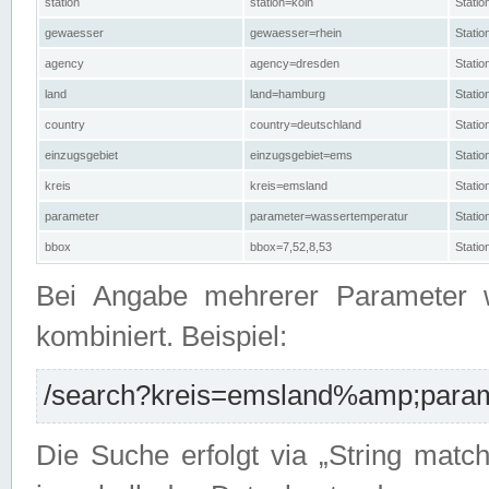
station
station=köln
Stati
gewaesser
gewaesser=rhein
Stati
agency
agency=dresden
Stati
land
land=hamburg
Stati
country
country=deutschland
Statio
einzugsgebiet
einzugsgebiet=ems
Stati
kreis
kreis=emsland
Stati
parameter
parameter=wassertemperatur
Stati
bbox
bbox=7,52,8,53
Statio
Bei Angabe mehrerer Parameter 
kombiniert. Beispiel:
/search?kreis=emsland%amp;parame
Die Suche erfolgt via „String matc