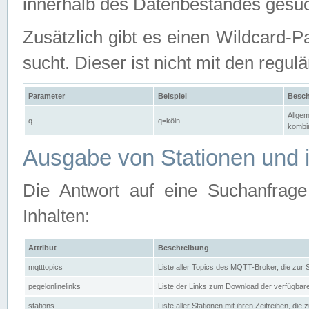
innerhalb des Datenbestandes gesuc
Zusätzlich gibt es einen Wildcard-P
sucht. Dieser ist nicht mit den reg
Parameter
Beispiel
Besch
Allgem
q
q=köln
kombin
Ausgabe von Stationen und i
Die Antwort auf eine Suchanfrag
Inhalten:
Attribut
Beschreibung
mqtttopics
Liste aller Topics des MQTT-Broker, die zur
pegelonlinelinks
Liste der Links zum Download der verfügba
stations
Liste aller Stationen mit ihren Zeitreihen, di