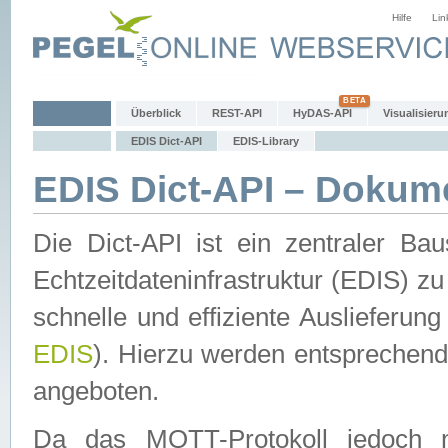
Hilfe
Lin
Überblick
REST-API
HyDAS-API
Visualisieru
EDIS Dict-API
EDIS-Library
EDIS Dict-API – Dokum
Die Dict-API ist ein zentraler 
Echtzeitdateninfrastruktur (EDIS) zu
schnelle und effiziente Auslieferun
EDIS
). Hierzu werden entspreche
angeboten.
Da das MQTT-Protokoll jedoch n