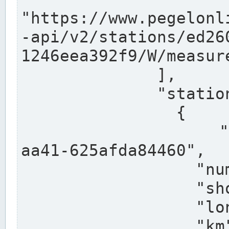
"https://www.pegelonl
-api/v2/stations/ed26
1246eea392f9/W/measure
              ],

              "stations": [

                {

                  "uuid": "ccd3e8f1-39e9-4e09-
aa41-625afda84460",

                  "number": "27800040",

                  "shortname": "MÜNSTER OW",

                  "longname": "MÜNSTER OW",

                  "km": 70.315,
