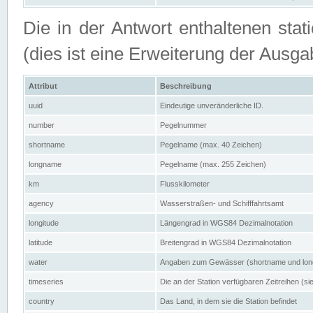
Die in der Antwort enthaltenen stat
(dies ist eine Erweiterung der Au
Attribut
Beschreibung
uuid
Eindeutige unveränderliche ID.
number
Pegelnummer
shortname
Pegelname (max. 40 Zeichen)
longname
Pegelname (max. 255 Zeichen)
km
Flusskilometer
agency
Wasserstraßen- und Schifffahrtsamt
longitude
Längengrad in WGS84 Dezimalnotation
latitude
Breitengrad in WGS84 Dezimalnotation
water
Angaben zum Gewässer (shortname und lo
timeseries
Die an der Station verfügbaren Zeitreihen (si
country
Das Land, in dem sie die Station befindet