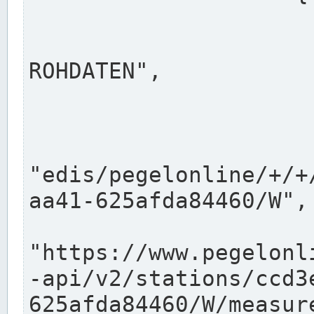
                      "shortname": "W"
                      "longname": "WASSER
ROHDATEN",

                      "unit": "m+NN",
                      "equidistance": 1
                    
"edis/pegelonline/+/+
aa41-625afda84460/W",

                      "pegel
"https://www.pegelonl
-api/v2/stations/ccd3
625afda84460/W/measure