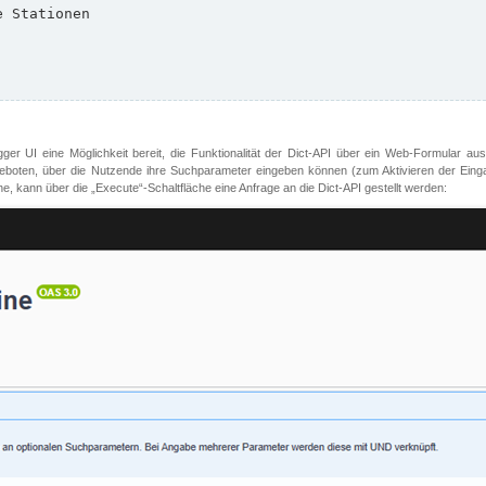
er UI eine Möglichkeit bereit, die Funktionalität der Dict-API über ein Web-Formular aus
oten, über die Nutzende ihre Suchparameter eingeben können (zum Aktivieren der Eingabefe
, kann über die „Execute“-Schaltfläche eine Anfrage an die Dict-API gestellt werden: