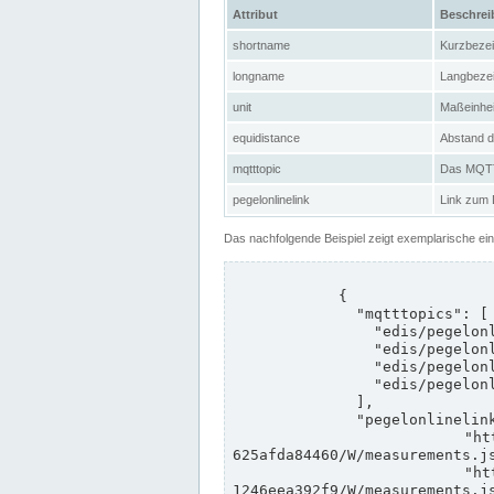
Attribut
Beschre
shortname
Kurzbeze
longname
Langbeze
unit
Maßeinhei
equidistance
Abstand d
mqtttopic
Das MQTT-
pegelonlinelink
Link zum
Das nachfolgende Beispiel zeigt exemplarische ei
            {

              "mqtttopics": [

                "edis/pegelonline/+/+/+/+/ccd3e8f1-39e9-4e09-aa41-625afda84460/+",

                "edis/pegelonline/+/+/+/+/ed260406-bdd6-42ef-bf2a-1246eea392f9/+",

                "edis/pegelonline/+/+/+/+/ccd3e8f1-39e9-4e09-aa41-625afda84460/+",

                "edis/pegelonline/+/+/+/+/ed260406-bdd6-42ef-bf2a-1246eea392f9/+"

              ],

              "pegelonlinelinks": [

                "https://www.pegelonline.wsv.de/webservices/rest-api/v2/stations/ccd3e8f1-39e9-4e09-aa41-
625afda84460/W/measurements.js
                "https://www.pegelonline.wsv.de/webservices/rest-api/v2/stations/ed260406-bdd6-42ef-bf2a-
1246eea392f9/W/measurements.js