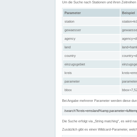
Um die Suche nach Stationen und ihren Zeitreihe
Parameter
Beispiel
station
station=kö
gewaesser
gewaesse
agency
agency=d
land
land=ham
country
country=d
einzugsgebiet
einzugsg
kreis
kreis=em
parameter
paramete
bbox
bbox=7,52
Bei Angabe mehrerer Parameter werden diese durc
/search?kreis=emsland%amp;parameter=lufttemp
Die Suche erfolgt via „String matching“, es wird
Zusätzlich gibt es einen Wildcard-Parameter, welc