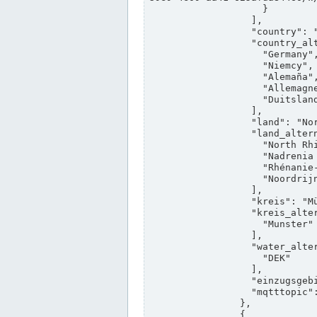
                    }

                  ],

                  "country": "Deutschland",

                  "country_alternatives": [

                    "Germany",

                    "Niemcy",

                    "Alemaña",

                    "Allemagne",

                    "Duitsland"

                  ],

                  "land": "Nordrhein-Westfalen",

                  "land_alternatives": [

                    "North Rhine-Westphalia",

                    "Nadrenia Północna-Westfalia",

                    "Rhénanie-du-Nord-Westphalie",

                    "Noordrijn-Westfalen"

                  ],

                  "kreis": "Münster",

                  "kreis_alternatives": [

                    "Munster"

                  ],

                  "water_alternatives": [

                    "DEK"

                  ],

                  "einzugsgebiet": "Ems",

                  "mqtttopic": "edis/pegelonline/+/+/+/+/ccd3e8f1-39e9-4e09-aa41-625afda84460/+"

                },

                {
