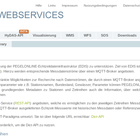
Hilfe
Links
Impressum
Nutzungsbedingungen
Datenschut
HyDAS-API
Visualisierung
WMS
WFS
SOS
Downloads
rary
tzung der PEGELONLINE-Echtzeitdateninfrastruktur (EDIS) zu unterstützen. Ziel von EDIS ist 
S
). Hierzu werden entsprechende Messdatenströme über einen MQTT-Broker angeboten.
änkte Möglichkeiten zur Recherche nach Datenströmen, die durch einen MQTT-Broker ange
chparameter wie z.B. Stationsnamen, Bundesland, Gewässer, Parameter können PEGELONL
n grundlegenden Metadaten zu Stationen und Zeitreihen auch die Information, über wel
nen.
Service (
REST-API
) angeboten, welche es ermöglichen zu den jeweiligen Zeitreihen Mess
QTT-Broker ausgelieferten Echtzeit-Messwerte mit historischen Messdaten oder Referenzwer
ST-Paradigma umsetzt. Sie ist über folgende URL erreichbar:
Dict-API
forderlich, um die Dict-API zu nutzen.
ihen