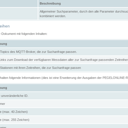
Beschreibung
Allgemeiner Suchparameter, durch den alle Parameter durchsuc
kombiniert werden.
reihen
N-Dokument mit folgenden Inhalten:
ibung
er Topics des MQTT-Broker, die zur Suchanfrage passen.
 Links zum Download der verfügbaren Messdaten aller zur Suchanfrage passenden Zeitrei
r Stationen mit ihren Zeitreihen, die zur Suchanfrage passen
enthalten folgende Informationen (dies ist eine Erweiterung der Ausgaben der PEGELONLINE-
ibung
e unveränderliche ID.
mer
 (max. 40 Zeichen)
 (max. 255 Zeichen)
meter