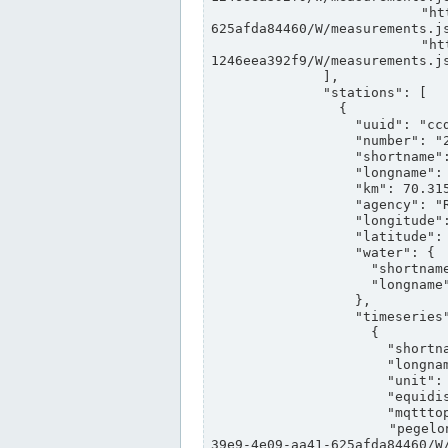
                "https://www.pegelonline.wsv.de/webservices/rest-api/v2/stations/ccd3e8f1-39e9-4e09-aa41-
625afda84460/W/measurements.js
                "https://www.pegelonline.wsv.de/webservices/rest-api/v2/stations/ed260406-bdd6-42ef-bf2a-
1246eea392f9/W/measurements.js
              ],

              "stations": [

                {

                  "uuid": "ccd3e8f1-39e9-4e09-aa41-625afda84460",

                  "number": "27800040",

                  "shortname": "MÜNSTER OW",

                  "longname": "MÜNSTER OW",

                  "km": 70.315,

                  "agency": "RHEINE",

                  "longitude": 7.664374042081728,

                  "latitude": 51.968941959729285,

                  "water": {

                    "shortname": "DEK",

                    "longname": "DORTMUND-EMS-KANAL"

                  },

                  "timeseries": [

                    {

                      "shortname": "W",

                      "longname": "WASSERSTAND ROHDATEN",

                      "unit": "m+NN",

                      "equidistance": 1,

                      "mqtttopic": "edis/pegelonline/+/+/+/+/ccd3e8f1-39e9-4e09-aa41-625afda84460/W",

                      "pegelonlinelink": "https://www.pegelonline.wsv.de/webservices/rest-api/v2/stations/ccd3e8f1-
39e9-4e09-aa41-625afda84460/W/