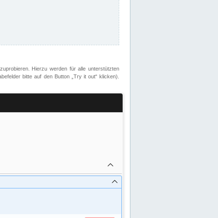
zuprobieren. Hierzu werden für alle unterstützten
lder bitte auf den Button „Try it out“ klicken).