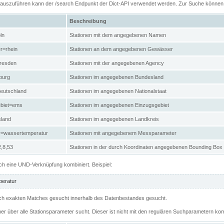
n auszuführen kann der /search Endpunkt der Dict-API verwendet werden. Zur Suche könne
Beschreibung
ln
Stationen mit dem angegebenen Namen
r=rhein
Stationen an dem angegebenen Gewässer
resden
Stationen mit der angegebenen Agency
burg
Stationen im angegebenen Bundesland
eutschland
Stationen im angegebenen Nationalstaat
ebiet=ems
Stationen im angegebenen Einzugsgebiet
sland
Stationen im angegebenen Landkreis
r=wassertemperatur
Stationen mit angegebenem Messparameter
,8,53
Stationen in der durch Koordinaten angegebenen Bounding Box
h eine UND-Verknüpfung kombiniert. Beispiel:
eratur
 nach exakten Matches gesucht innerhalb des Datenbestandes gesucht.
her über alle Stationsparameter sucht. Dieser ist nicht mit den regulären Suchparametern kom