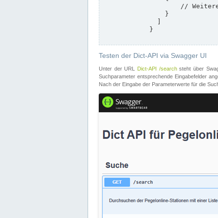
                    // Weitere Stationen

                }

              ]

            }

Testen der Dict-API via Swagger UI
Unter der URL
Dict-API /search
steht über Swagg
Suchparameter entsprechende Eingabefelder angeb
Nach der Eingabe der Parameterwerte für die Suche