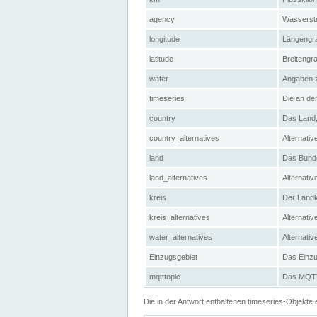
agency
Wasserstr
longitude
Längengra
latitude
Breitengr
water
Angaben 
timeseries
Die an der
country
Das Land, 
country_alternatives
Alternativ
land
Das Bundes
land_alternatives
Alternativ
kreis
Der Landkr
kreis_alternatives
Alternativ
water_alternatives
Alternati
Einzugsgebiet
Das Einzug
mqtttopic
Das MQTT-
Die in der Antwort enthaltenen timeseries-Objekt