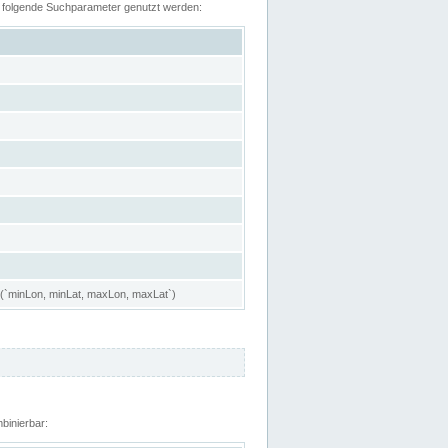
n folgende Suchparameter genutzt werden:
 (`minLon, minLat, maxLon, maxLat`)
binierbar: