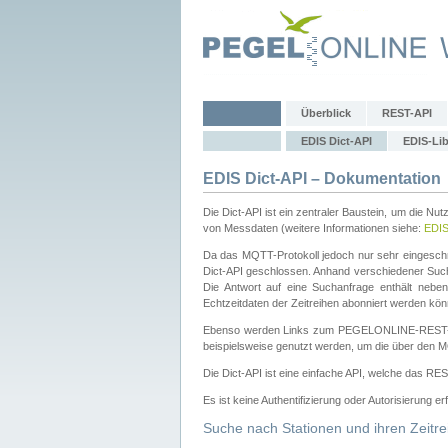
Überblick
REST-API
EDIS Dict-API
EDIS-Lib
EDIS Dict-API – Dokumentation
Die Dict-API ist ein zentraler Baustein, um die Nu
von Messdaten (weitere Informationen siehe:
EDI
Da das MQTT-Protokoll jedoch nur sehr eingeschr
Dict-API geschlossen. Anhand verschiedener Su
Die Antwort auf eine Suchanfrage enthält nebe
Echtzeitdaten der Zeitreihen abonniert werden kön
Ebenso werden Links zum PEGELONLINE-REST-
beispielsweise genutzt werden, um die über den M
Die Dict-API ist eine einfache API, welche das RE
Es ist keine Authentifizierung oder Autorisierung er
Suche nach Stationen und ihren Zeitre