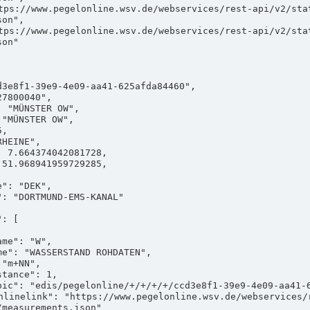
on",

on"

measurements.json"
