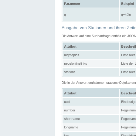
Parameter
Beispiel
q
q=köln
Ausgabe von Stationen und ihren Zeit
Die Antwort auf eine Suchanfrage enthält ein JSO
Attribut
Beschre
mqtttopics
Liste all
pegelonlinelinks
Liste der
stations
Liste alle
Die in der Antwort enthaltenen stations-Objekte 
Attribut
Beschre
uuid
Eindeutig
number
Pegelnum
shortname
Pegelname
longname
Pegelname
km
Flusskilo