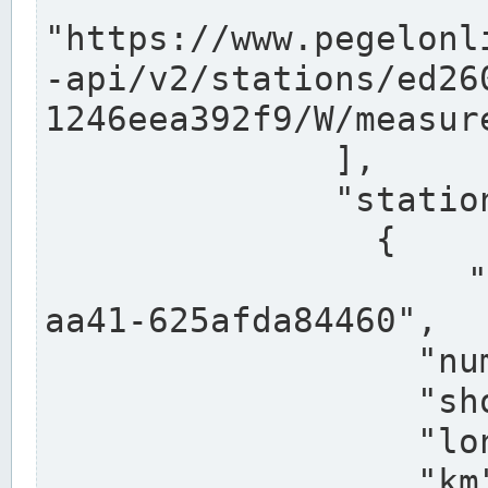
"https://www.pegelonl
-api/v2/stations/ed26
1246eea392f9/W/measure
              ],

              "stations": [

                {

                  "uuid": "ccd3e8f1-39e9-4e09-
aa41-625afda84460",

                  "number": "27800040",

                  "shortname": "MÜNSTER OW",

                  "longname": "MÜNSTER OW",

                  "km": 70.315,
