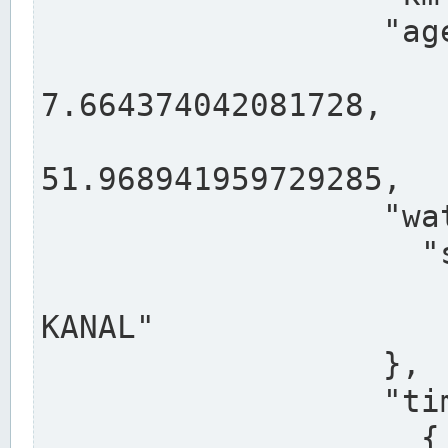
                  "agency": "RHEINE",

                  
7.664374042081728,

                 
51.968941959729285,

                  "water": {

                    "shortname": "DEK",

                    "longname": "DORTMUND-E
KANAL"

                  },

                  "timeseries": [

                    {
