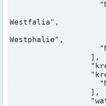
                    "North Rhine-Westphalia",

                    "Nadreni
Westfalia",

                    "Rhéna
Westphalie",

                    "Noordrijn-Westfalen"

                  ],

                  "kreis": "Münster",

                  "kreis_alternatives": [

                    "Munster"

                  ],

                  "water_alternatives": [
