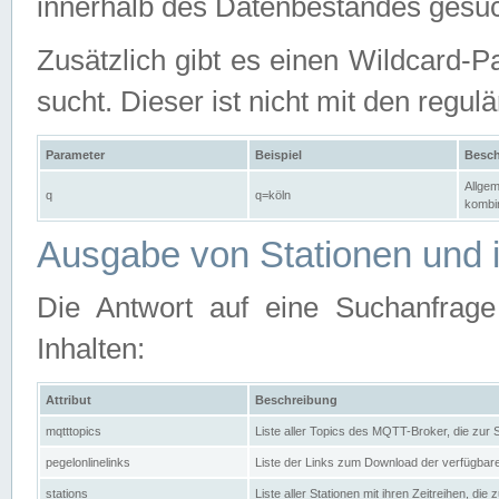
innerhalb des Datenbestandes gesuc
Zusätzlich gibt es einen Wildcard-P
sucht. Dieser ist nicht mit den reg
Parameter
Beispiel
Besch
Allgem
q
q=köln
kombin
Ausgabe von Stationen und i
Die Antwort auf eine Suchanfrag
Inhalten:
Attribut
Beschreibung
mqtttopics
Liste aller Topics des MQTT-Broker, die zur
pegelonlinelinks
Liste der Links zum Download der verfügba
stations
Liste aller Stationen mit ihren Zeitreihen, di