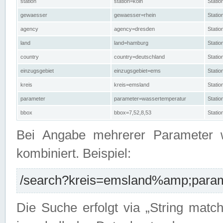
station
station=köln
Stati
gewaesser
gewaesser=rhein
Stati
agency
agency=dresden
Stati
land
land=hamburg
Stati
country
country=deutschland
Statio
einzugsgebiet
einzugsgebiet=ems
Stati
kreis
kreis=emsland
Stati
parameter
parameter=wassertemperatur
Stati
bbox
bbox=7,52,8,53
Statio
Bei Angabe mehrerer Parameter 
kombiniert. Beispiel:
/search?kreis=emsland%amp;parame
Die Suche erfolgt via „String matc