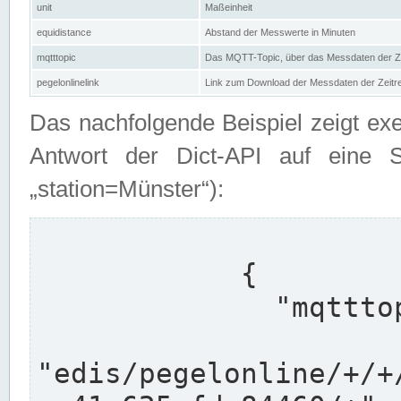
unit
Maßeinheit
equidistance
Abstand der Messwerte in Minuten
mqtttopic
Das MQTT-Topic, über das Messdaten der Ze
pegelonlinelink
Link zum Download der Messdaten der Zeit
Das nachfolgende Beispiel zeigt ex
Antwort der Dict-API auf eine 
„station=Münster“):
            {

              "mqtttopics": [

"edis/pegelonline/+/+