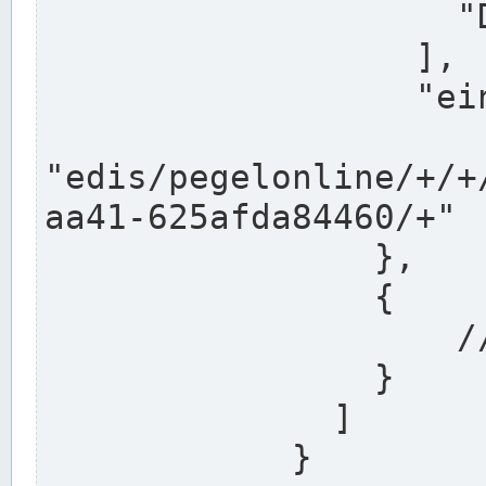
                    "DEK"

                  ],

                  "einzugsgebiet": "Ems",

                  
"edis/pegelonline/+/+
aa41-625afda84460/+"

                },

                {

                    // Weitere Stationen

                }

              ]

            }
