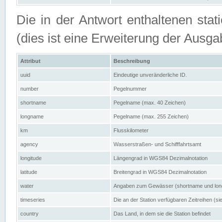
Die in der Antwort enthaltenen stat
(dies ist eine Erweiterung der Au
Attribut
Beschreibung
uuid
Eindeutige unveränderliche ID.
number
Pegelnummer
shortname
Pegelname (max. 40 Zeichen)
longname
Pegelname (max. 255 Zeichen)
km
Flusskilometer
agency
Wasserstraßen- und Schifffahrtsamt
longitude
Längengrad in WGS84 Dezimalnotation
latitude
Breitengrad in WGS84 Dezimalnotation
water
Angaben zum Gewässer (shortname und lo
timeseries
Die an der Station verfügbaren Zeitreihen (si
country
Das Land, in dem sie die Station befindet