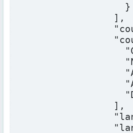
                    }

                  ],

                  "country": "Deutschland",

                  "country_alternatives": [

                    "Germany",

                    "Niemcy",

                    "Alemaña",

                    "Allemagne",

                    "Duitsland"

                  ],

                  "land": "Nordrhein-Westfalen",

                  "land_alternatives": [
