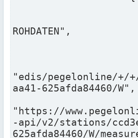
                      "shortname": "W"
                      "longname": "WASSER
ROHDATEN",

                      "unit": "m+NN",
                      "equidistance": 1
                    
"edis/pegelonline/+/+
aa41-625afda84460/W",

                      "pegel
"https://www.pegelonl
-api/v2/stations/ccd3
625afda84460/W/measure