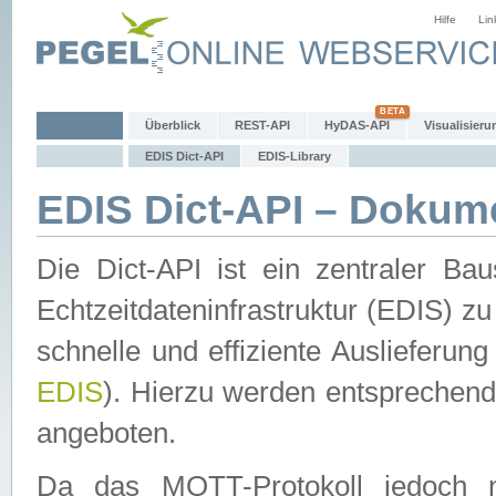
Hilfe
Lin
Überblick
REST-API
HyDAS-API
Visualisieru
EDIS Dict-API
EDIS-Library
EDIS Dict-API – Dokum
Die Dict-API ist ein zentraler 
Echtzeitdateninfrastruktur (EDIS) zu
schnelle und effiziente Auslieferun
EDIS
). Hierzu werden entspreche
angeboten.
Da das MQTT-Protokoll jedoch n