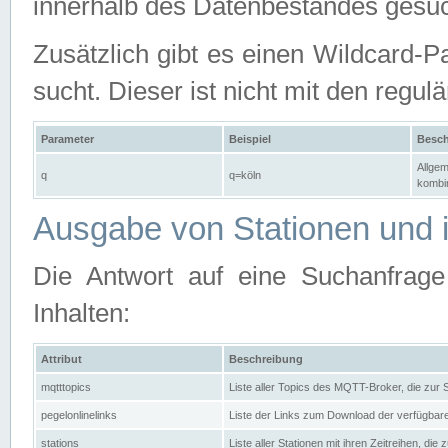
innerhalb des Datenbestandes gesuc
Zusätzlich gibt es einen Wildcard-P
sucht. Dieser ist nicht mit den reg
Parameter
Beispiel
Besch
Allgem
q
q=köln
kombin
Ausgabe von Stationen und i
Die Antwort auf eine Suchanfrag
Inhalten:
Attribut
Beschreibung
mqtttopics
Liste aller Topics des MQTT-Broker, die zur
pegelonlinelinks
Liste der Links zum Download der verfügba
stations
Liste aller Stationen mit ihren Zeitreihen, di