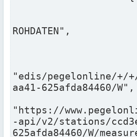
                      "shortname": "W"
                      "longname": "WASSER
ROHDATEN",

                      "unit": "m+NN",
                      "equidistance": 1
                    
"edis/pegelonline/+/+
aa41-625afda84460/W",

                      "pegel
"https://www.pegelonl
-api/v2/stations/ccd3
625afda84460/W/measure