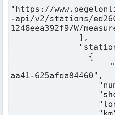
"https://www.pegelonl
-api/v2/stations/ed26
1246eea392f9/W/measure
              ],

              "stations": [

                {

                  "uuid": "ccd3e8f1-39e9-4e09-
aa41-625afda84460",

                  "number": "27800040",

                  "shortname": "MÜNSTER OW",

                  "longname": "MÜNSTER OW",

                  "km": 70.315,
