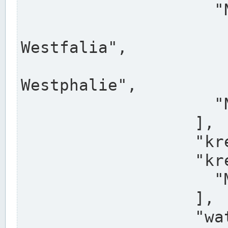
                    "North Rhine-Westphalia",

                    "Nadreni
Westfalia",

                    "Rhéna
Westphalie",

                    "Noordrijn-Westfalen"

                  ],

                  "kreis": "Münster",

                  "kreis_alternatives": [

                    "Munster"

                  ],

                  "water_alternatives": [
