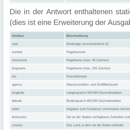
Die in der Antwort enthaltenen stat
(dies ist eine Erweiterung der Au
Attribut
Beschreibung
uuid
Eindeutige unveränderliche ID.
number
Pegelnummer
shortname
Pegelname (max. 40 Zeichen)
longname
Pegelname (max. 255 Zeichen)
km
Flusskilometer
agency
Wasserstraßen- und Schifffahrtsamt
longitude
Längengrad in WGS84 Dezimalnotation
latitude
Breitengrad in WGS84 Dezimalnotation
water
Angaben zum Gewässer (shortname und lo
timeseries
Die an der Station verfügbaren Zeitreihen (si
country
Das Land, in dem sie die Station befindet