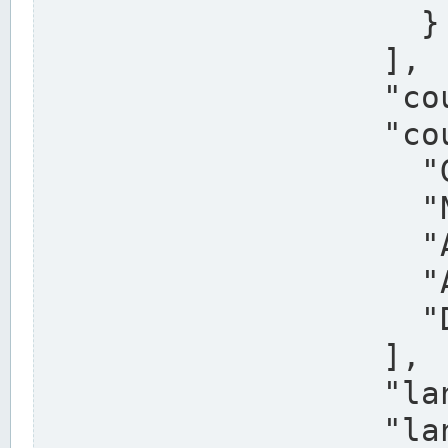
                    }

                  ],

                  "country": "Deutschland",

                  "country_alternatives": [

                    "Germany",

                    "Niemcy",

                    "Alemaña",

                    "Allemagne",

                    "Duitsland"

                  ],

                  "land": "Nordrhein-Westfalen",

                  "land_alternatives": [
