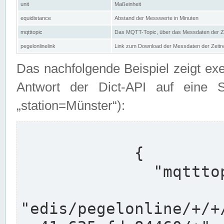
unit
Maßeinheit
equidistance
Abstand der Messwerte in Minuten
mqtttopic
Das MQTT-Topic, über das Messdaten der Ze
pegelonlinelink
Link zum Download der Messdaten der Zeit
Das nachfolgende Beispiel zeigt ex
Antwort der Dict-API auf eine 
„station=Münster“):
            {

              "mqtttopics": [

"edis/pegelonline/+/+