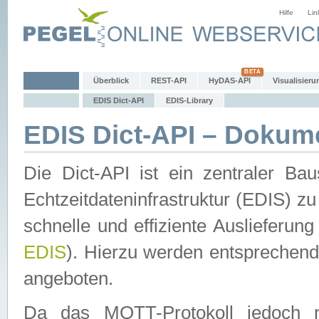
Hilfe
Lin
Überblick
REST-API
HyDAS-API
Visualisieru
EDIS Dict-API
EDIS-Library
EDIS Dict-API – Dokum
Die Dict-API ist ein zentraler 
Echtzeitdateninfrastruktur (EDIS) zu
schnelle und effiziente Auslieferun
EDIS
). Hierzu werden entspreche
angeboten.
Da das MQTT-Protokoll jedoch n