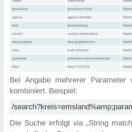
station
station=köln
Stati
gewaesser
gewaesser=rhein
Stati
agency
agency=dresden
Stati
land
land=hamburg
Stati
country
country=deutschland
Statio
einzugsgebiet
einzugsgebiet=ems
Stati
kreis
kreis=emsland
Stati
parameter
parameter=wassertemperatur
Stati
bbox
bbox=7,52,8,53
Statio
Bei Angabe mehrerer Parameter 
kombiniert. Beispiel:
/search?kreis=emsland%amp;parame
Die Suche erfolgt via „String matc