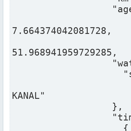
                  "agency": "RHEINE",

                  
7.664374042081728,

                 
51.968941959729285,

                  "water": {

                    "shortname": "DEK",

                    "longname": "DORTMUND-E
KANAL"

                  },

                  "timeseries": [

                    {
