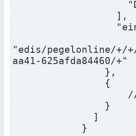
                    "DEK"

                  ],

                  "einzugsgebiet": "Ems",

                  
"edis/pegelonline/+/+
aa41-625afda84460/+"

                },

                {

                    // Weitere Stationen

                }

              ]

            }
