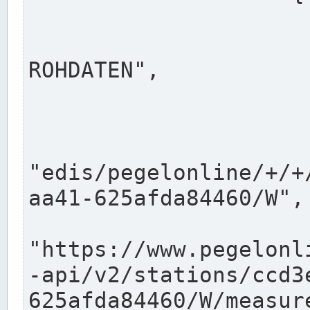
                      "shortname": "W"
                      "longname": "WASSER
ROHDATEN",

                      "unit": "m+NN",
                      "equidistance": 1
                    
"edis/pegelonline/+/+
aa41-625afda84460/W",

                      "pegel
"https://www.pegelonl
-api/v2/stations/ccd3
625afda84460/W/measure