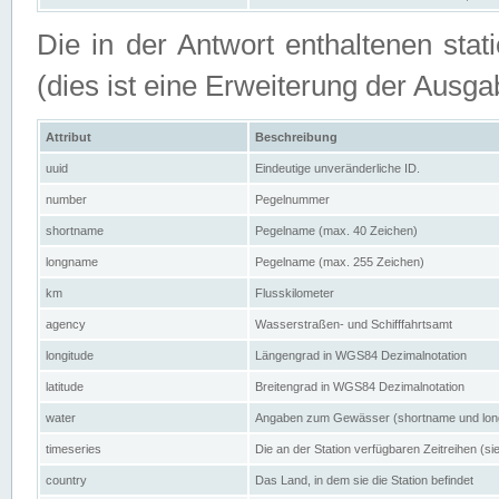
Die in der Antwort enthaltenen stat
(dies ist eine Erweiterung der Au
Attribut
Beschreibung
uuid
Eindeutige unveränderliche ID.
number
Pegelnummer
shortname
Pegelname (max. 40 Zeichen)
longname
Pegelname (max. 255 Zeichen)
km
Flusskilometer
agency
Wasserstraßen- und Schifffahrtsamt
longitude
Längengrad in WGS84 Dezimalnotation
latitude
Breitengrad in WGS84 Dezimalnotation
water
Angaben zum Gewässer (shortname und lo
timeseries
Die an der Station verfügbaren Zeitreihen (si
country
Das Land, in dem sie die Station befindet