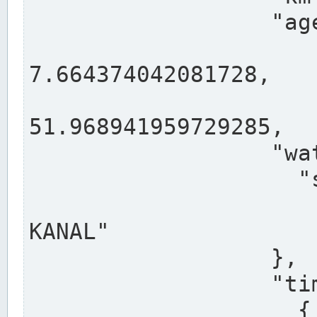
                  "agency": "RHEINE",

                  
7.664374042081728,

                 
51.968941959729285,

                  "water": {

                    "shortname": "DEK",

                    "longname": "DORTMUND-E
KANAL"

                  },

                  "timeseries": [

                    {
