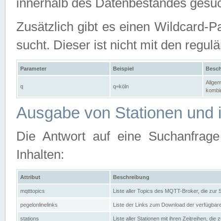
innerhalb des Datenbestandes gesuc
Zusätzlich gibt es einen Wildcard-P
sucht. Dieser ist nicht mit den reg
Parameter
Beispiel
Besch
Allgem
q
q=köln
kombin
Ausgabe von Stationen und i
Die Antwort auf eine Suchanfrag
Inhalten:
Attribut
Beschreibung
mqtttopics
Liste aller Topics des MQTT-Broker, die zur
pegelonlinelinks
Liste der Links zum Download der verfügba
stations
Liste aller Stationen mit ihren Zeitreihen, di