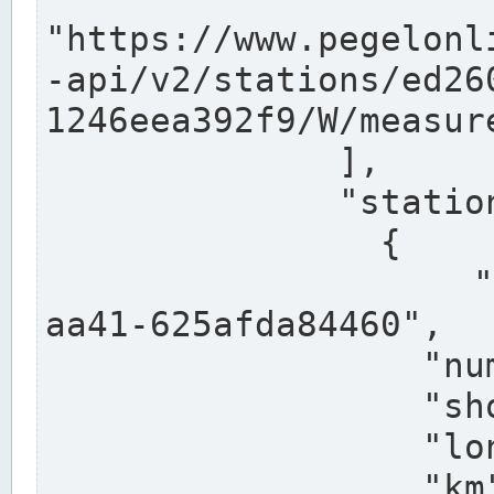
"https://www.pegelonl
-api/v2/stations/ed26
1246eea392f9/W/measure
              ],

              "stations": [

                {

                  "uuid": "ccd3e8f1-39e9-4e09-
aa41-625afda84460",

                  "number": "27800040",

                  "shortname": "MÜNSTER OW",

                  "longname": "MÜNSTER OW",

                  "km": 70.315,
