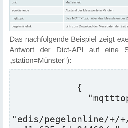
unit
Maßeinheit
equidistance
Abstand der Messwerte in Minuten
mqtttopic
Das MQTT-Topic, über das Messdaten der Ze
pegelonlinelink
Link zum Download der Messdaten der Zeit
Das nachfolgende Beispiel zeigt ex
Antwort der Dict-API auf eine 
„station=Münster“):
            {

              "mqtttopics": [

"edis/pegelonline/+/+