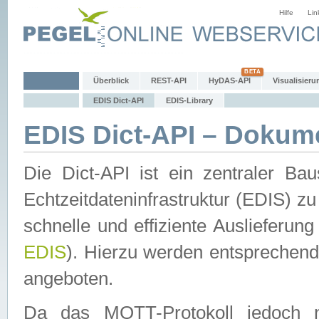
Hilfe
Lin
Überblick
REST-API
HyDAS-API
Visualisieru
EDIS Dict-API
EDIS-Library
EDIS Dict-API – Dokum
Die Dict-API ist ein zentraler 
Echtzeitdateninfrastruktur (EDIS) zu
schnelle und effiziente Auslieferun
EDIS
). Hierzu werden entspreche
angeboten.
Da das MQTT-Protokoll jedoch n