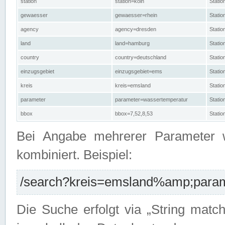
station
station=köln
Stati
gewaesser
gewaesser=rhein
Stati
agency
agency=dresden
Stati
land
land=hamburg
Stati
country
country=deutschland
Statio
einzugsgebiet
einzugsgebiet=ems
Stati
kreis
kreis=emsland
Stati
parameter
parameter=wassertemperatur
Stati
bbox
bbox=7,52,8,53
Statio
Bei Angabe mehrerer Parameter 
kombiniert. Beispiel:
/search?kreis=emsland%amp;parame
Die Suche erfolgt via „String matc