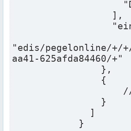
                    "DEK"

                  ],

                  "einzugsgebiet": "Ems",

                  
"edis/pegelonline/+/+
aa41-625afda84460/+"

                },

                {

                    // Weitere Stationen

                }

              ]

            }
