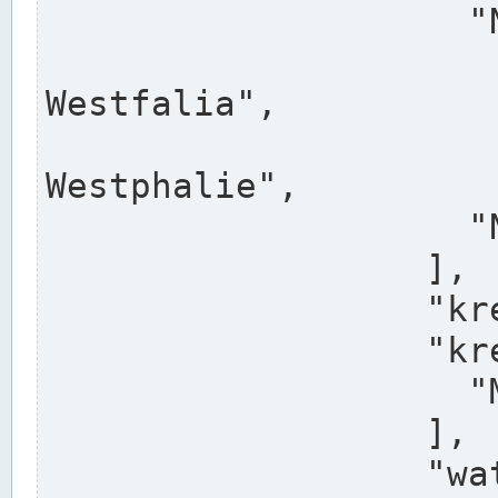
                    "North Rhine-Westphalia",

                    "Nadreni
Westfalia",

                    "Rhéna
Westphalie",

                    "Noordrijn-Westfalen"

                  ],

                  "kreis": "Münster",

                  "kreis_alternatives": [

                    "Munster"

                  ],

                  "water_alternatives": [
