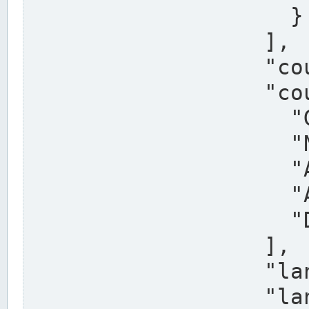
                    }

                  ],

                  "country": "Deutschland",

                  "country_alternatives": [

                    "Germany",

                    "Niemcy",

                    "Alemaña",

                    "Allemagne",

                    "Duitsland"

                  ],

                  "land": "Nordrhein-Westfalen",

                  "land_alternatives": [
