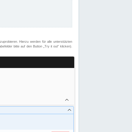
zuprobieren. Hierzu werden für alle unterstützten
lder bitte auf den Button „Try it out“ klicken).