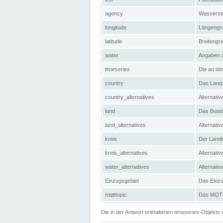
agency
Wasserstr
longitude
Längengra
latitude
Breitengr
water
Angaben 
timeseries
Die an der
country
Das Land, 
country_alternatives
Alternativ
land
Das Bundes
land_alternatives
Alternativ
kreis
Der Landkr
kreis_alternatives
Alternativ
water_alternatives
Alternati
Einzugsgebiet
Das Einzug
mqtttopic
Das MQTT-
Die in der Antwort enthaltenen timeseries-Objekt