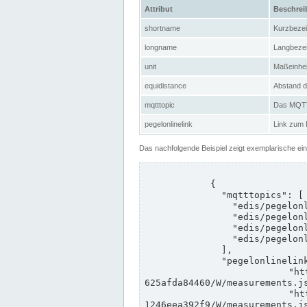
Attribut
Beschre
shortname
Kurzbeze
longname
Langbeze
unit
Maßeinhei
equidistance
Abstand d
mqtttopic
Das MQTT-
pegelonlinelink
Link zum
Das nachfolgende Beispiel zeigt exemplarische ei
            {

              "mqtttopics": [

                "edis/pegelonline/+/+/+/+/ccd3e8f1-39e9-4e09-aa41-625afda84460/+",

                "edis/pegelonline/+/+/+/+/ed260406-bdd6-42ef-bf2a-1246eea392f9/+",

                "edis/pegelonline/+/+/+/+/ccd3e8f1-39e9-4e09-aa41-625afda84460/+",

                "edis/pegelonline/+/+/+/+/ed260406-bdd6-42ef-bf2a-1246eea392f9/+"

              ],

              "pegelonlinelinks": [

                "https://www.pegelonline.wsv.de/webservices/rest-api/v2/stations/ccd3e8f1-39e9-4e09-aa41-
625afda84460/W/measurements.js
                "https://www.pegelonline.wsv.de/webservices/rest-api/v2/stations/ed260406-bdd6-42ef-bf2a-
1246eea392f9/W/measurements.js