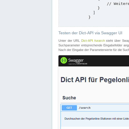
                    // Weitere Stationen

                }

              ]

            }

Testen der Dict-API via Swagger UI
Unter der URL
Dict-API /search
steht über Swagg
Suchparameter entsprechende Eingabefelder angeb
Nach der Eingabe der Parameterwerte für die Suche