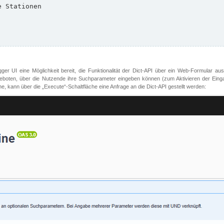
er UI eine Möglichkeit bereit, die Funktionalität der Dict-API über ein Web-Formular aus
oten, über die Nutzende ihre Suchparameter eingeben können (zum Aktivieren der Eingabefe
, kann über die „Execute“-Schaltfläche eine Anfrage an die Dict-API gestellt werden: