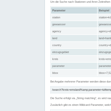
Um die Suche nach Stationen und ihren Zeitreihe
Parameter
Beispiel
station
station=kö
gewaesser
gewaesse
agency
agency=d
land
land=ham
country
country=d
einzugsgebiet
einzugsg
kreis
kreis=em
parameter
paramete
bbox
bbox=7,52
Bei Angabe mehrerer Parameter werden diese durc
/search?kreis=emsland%amp;parameter=lufttemp
Die Suche erfolgt via „String matching“, es wird
Zusätzlich gibt es einen Wildcard-Parameter, welc