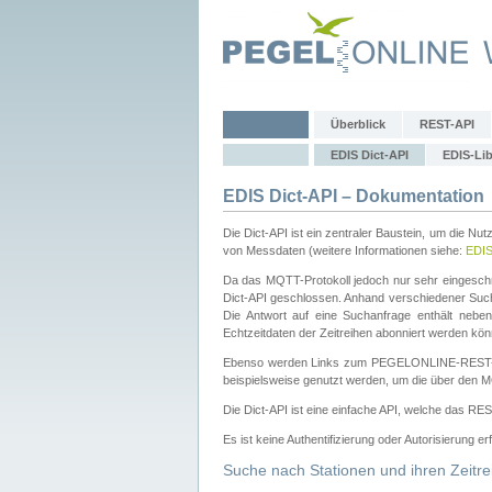
Überblick
REST-API
EDIS Dict-API
EDIS-Lib
EDIS Dict-API – Dokumentation
Die Dict-API ist ein zentraler Baustein, um die Nu
von Messdaten (weitere Informationen siehe:
EDI
Da das MQTT-Protokoll jedoch nur sehr eingeschr
Dict-API geschlossen. Anhand verschiedener Su
Die Antwort auf eine Suchanfrage enthält nebe
Echtzeitdaten der Zeitreihen abonniert werden kön
Ebenso werden Links zum PEGELONLINE-REST-
beispielsweise genutzt werden, um die über den M
Die Dict-API ist eine einfache API, welche das RE
Es ist keine Authentifizierung oder Autorisierung er
Suche nach Stationen und ihren Zeitre