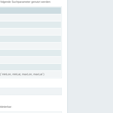
n folgende Suchparameter genutzt werden:
 (`minLon, minLat, maxLon, maxLat`)
binierbar: