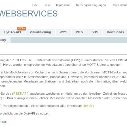
Hilfe
Links
Impressum
Nutzungsbedingungen
Datenschut
HyDAS-API
Visualisierung
WMS
WFS
SOS
Downloads
rary
tzung der PEGELONLINE-Echtzeitdateninfrastruktur (EDIS) zu unterstützen. Ziel von EDIS ist 
S
). Hierzu werden entsprechende Messdatenströme über einen MQTT-Broker angeboten.
änkte Möglichkeiten zur Recherche nach Datenströmen, die durch einen MQTT-Broker ange
chparameter wie z.B. Stationsnamen, Bundesland, Gewässer, Parameter können PEGELONL
n grundlegenden Metadaten zu Stationen und Zeitreihen auch die Information, über wel
nen.
Service (
REST-API
) angeboten, welche es ermöglichen zu den jeweiligen Zeitreihen Mess
QTT-Broker ausgelieferten Echtzeit-Messwerte mit historischen Messdaten oder Referenzwer
ST-Paradigma umsetzt. Sie ist über folgende URL erreichbar:
Dict-API
forderlich, um die Dict-API zu nutzen.
ihen