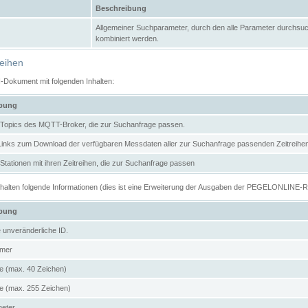
Beschreibung
Allgemeiner Suchparameter, durch den alle Parameter durchsuc
kombiniert werden.
reihen
N-Dokument mit folgenden Inhalten:
ibung
er Topics des MQTT-Broker, die zur Suchanfrage passen.
 Links zum Download der verfügbaren Messdaten aller zur Suchanfrage passenden Zeitrei
r Stationen mit ihren Zeitreihen, die zur Suchanfrage passen
enthalten folgende Informationen (dies ist eine Erweiterung der Ausgaben der PEGELONLINE-
ibung
e unveränderliche ID.
mer
 (max. 40 Zeichen)
 (max. 255 Zeichen)
meter