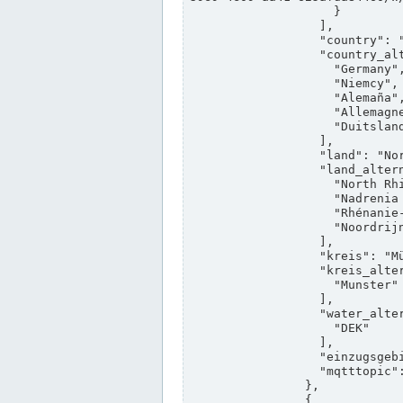
                    }

                  ],

                  "country": "Deutschland",

                  "country_alternatives": [

                    "Germany",

                    "Niemcy",

                    "Alemaña",

                    "Allemagne",

                    "Duitsland"

                  ],

                  "land": "Nordrhein-Westfalen",

                  "land_alternatives": [

                    "North Rhine-Westphalia",

                    "Nadrenia Północna-Westfalia",

                    "Rhénanie-du-Nord-Westphalie",

                    "Noordrijn-Westfalen"

                  ],

                  "kreis": "Münster",

                  "kreis_alternatives": [

                    "Munster"

                  ],

                  "water_alternatives": [

                    "DEK"

                  ],

                  "einzugsgebiet": "Ems",

                  "mqtttopic": "edis/pegelonline/+/+/+/+/ccd3e8f1-39e9-4e09-aa41-625afda84460/+"

                },

                {
