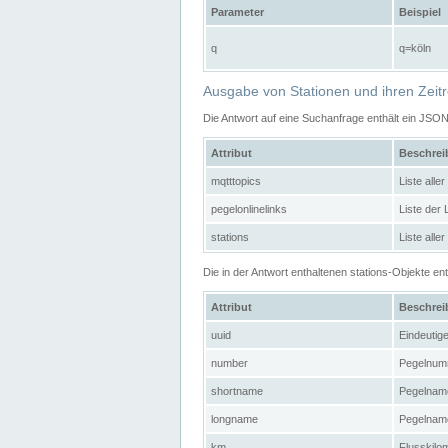
Parameter
Beispiel
q
q=köln
Ausgabe von Stationen und ihren Zeit
Die Antwort auf eine Suchanfrage enthält ein JSO
Attribut
Beschre
mqtttopics
Liste all
pegelonlinelinks
Liste der
stations
Liste alle
Die in der Antwort enthaltenen stations-Objekte 
Attribut
Beschre
uuid
Eindeutig
number
Pegelnum
shortname
Pegelname
longname
Pegelname
km
Flusskilo