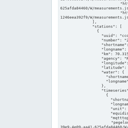
                "https://www.pegelonline.wsv.de/webservices/rest-api/v2/stations/ccd3e8f1-39e9-4e09-aa41-
625afda84460/W/measurements.js
                "https://www.pegelonline.wsv.de/webservices/rest-api/v2/stations/ed260406-bdd6-42ef-bf2a-
1246eea392f9/W/measurements.js
              ],

              "stations": [

                {

                  "uuid": "ccd3e8f1-39e9-4e09-aa41-625afda84460",

                  "number": "27800040",

                  "shortname": "MÜNSTER OW",

                  "longname": "MÜNSTER OW",

                  "km": 70.315,

                  "agency": "RHEINE",

                  "longitude": 7.664374042081728,

                  "latitude": 51.968941959729285,

                  "water": {

                    "shortname": "DEK",

                    "longname": "DORTMUND-EMS-KANAL"

                  },

                  "timeseries": [

                    {

                      "shortname": "W",

                      "longname": "WASSERSTAND ROHDATEN",

                      "unit": "m+NN",

                      "equidistance": 1,

                      "mqtttopic": "edis/pegelonline/+/+/+/+/ccd3e8f1-39e9-4e09-aa41-625afda84460/W",

                      "pegelonlinelink": "https://www.pegelonline.wsv.de/webservices/rest-api/v2/stations/ccd3e8f1-
39e9-4e09-aa41-625afda84460/W/