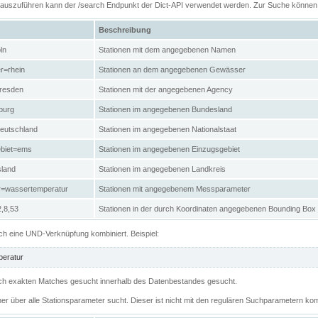
n auszuführen kann der /search Endpunkt der Dict-API verwendet werden. Zur Suche könne
Beschreibung
ln
Stationen mit dem angegebenen Namen
r=rhein
Stationen an dem angegebenen Gewässer
resden
Stationen mit der angegebenen Agency
burg
Stationen im angegebenen Bundesland
eutschland
Stationen im angegebenen Nationalstaat
ebiet=ems
Stationen im angegebenen Einzugsgebiet
sland
Stationen im angegebenen Landkreis
r=wassertemperatur
Stationen mit angegebenem Messparameter
,8,53
Stationen in der durch Koordinaten angegebenen Bounding Box
h eine UND-Verknüpfung kombiniert. Beispiel:
eratur
 nach exakten Matches gesucht innerhalb des Datenbestandes gesucht.
her über alle Stationsparameter sucht. Dieser ist nicht mit den regulären Suchparametern kom