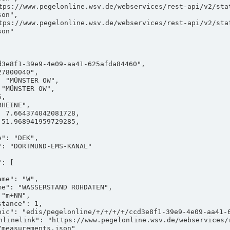
on",

on"

measurements.json"
