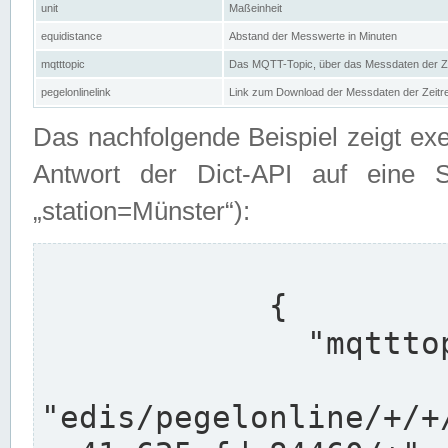
unit
Maßeinheit
equidistance
Abstand der Messwerte in Minuten
mqtttopic
Das MQTT-Topic, über das Messdaten der Ze
pegelonlinelink
Link zum Download der Messdaten der Zeit
Das nachfolgende Beispiel zeigt ex
Antwort der Dict-API auf eine 
„station=Münster“):
            {

              "mqtttopics": [

"edis/pegelonline/+/+