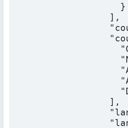
                    }

                  ],

                  "country": "Deutschland",

                  "country_alternatives": [

                    "Germany",

                    "Niemcy",

                    "Alemaña",

                    "Allemagne",

                    "Duitsland"

                  ],

                  "land": "Nordrhein-Westfalen",

                  "land_alternatives": [
