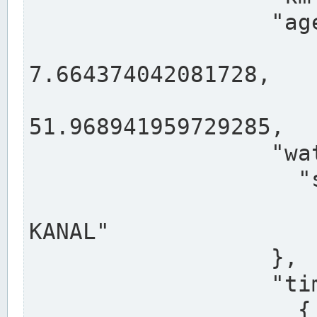
                  "agency": "RHEINE",

                  
7.664374042081728,

                 
51.968941959729285,

                  "water": {

                    "shortname": "DEK",

                    "longname": "DORTMUND-E
KANAL"

                  },

                  "timeseries": [

                    {
