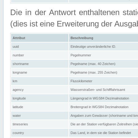
Die in der Antwort enthaltenen stat
(dies ist eine Erweiterung der Au
Attribut
Beschreibung
uuid
Eindeutige unveränderliche ID.
number
Pegelnummer
shortname
Pegelname (max. 40 Zeichen)
longname
Pegelname (max. 255 Zeichen)
km
Flusskilometer
agency
Wasserstraßen- und Schifffahrtsamt
longitude
Längengrad in WGS84 Dezimalnotation
latitude
Breitengrad in WGS84 Dezimalnotation
water
Angaben zum Gewässer (shortname und lo
timeseries
Die an der Station verfügbaren Zeitreihen (si
country
Das Land, in dem sie die Station befindet