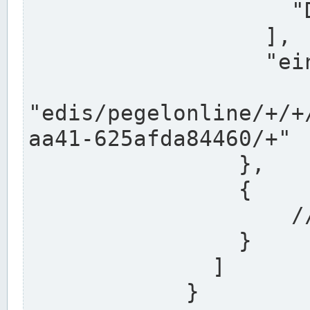
                    "DEK"

                  ],

                  "einzugsgebiet": "Ems",

                  
"edis/pegelonline/+/+
aa41-625afda84460/+"

                },

                {

                    // Weitere Stationen

                }

              ]

            }
