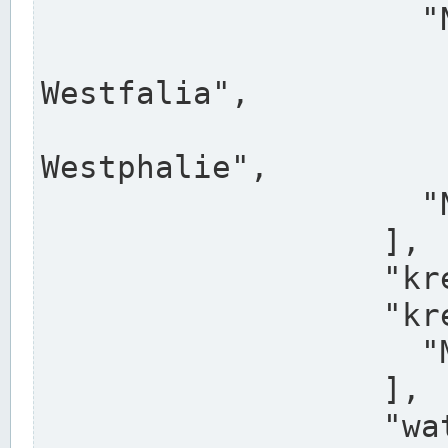
                    "North Rhine-Westphalia",

                    "Nadreni
Westfalia",

                    "Rhéna
Westphalie",

                    "Noordrijn-Westfalen"

                  ],

                  "kreis": "Münster",

                  "kreis_alternatives": [

                    "Munster"

                  ],

                  "water_alternatives": [
