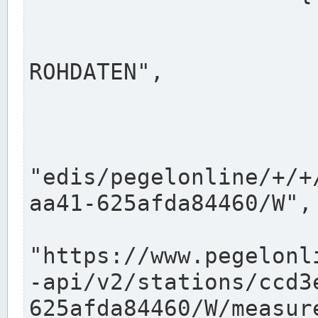
                      "shortname": "W"
                      "longname": "WASSER
ROHDATEN",

                      "unit": "m+NN",
                      "equidistance": 1
                    
"edis/pegelonline/+/+
aa41-625afda84460/W",

                      "pegel
"https://www.pegelonl
-api/v2/stations/ccd3
625afda84460/W/measure