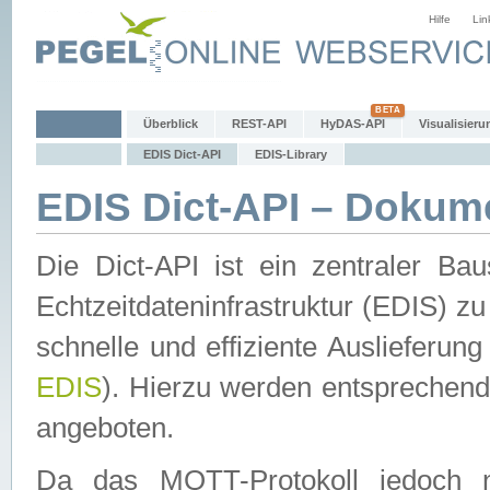
Hilfe
Lin
Überblick
REST-API
HyDAS-API
Visualisieru
EDIS Dict-API
EDIS-Library
EDIS Dict-API – Dokum
Die Dict-API ist ein zentraler 
Echtzeitdateninfrastruktur (EDIS) zu
schnelle und effiziente Auslieferun
EDIS
). Hierzu werden entspreche
angeboten.
Da das MQTT-Protokoll jedoch n