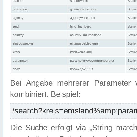
station
station=köln
Stati
gewaesser
gewaesser=rhein
Stati
agency
agency=dresden
Stati
land
land=hamburg
Stati
country
country=deutschland
Statio
einzugsgebiet
einzugsgebiet=ems
Stati
kreis
kreis=emsland
Stati
parameter
parameter=wassertemperatur
Stati
bbox
bbox=7,52,8,53
Statio
Bei Angabe mehrerer Parameter 
kombiniert. Beispiel:
/search?kreis=emsland%amp;parame
Die Suche erfolgt via „String matc