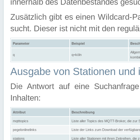
innerhalb des Datenbestandes gesuc
Zusätzlich gibt es einen Wildcard-P
sucht. Dieser ist nicht mit den reg
Parameter
Beispiel
Besch
Allgem
q
q=köln
kombin
Ausgabe von Stationen und i
Die Antwort auf eine Suchanfrag
Inhalten:
Attribut
Beschreibung
mqtttopics
Liste aller Topics des MQTT-Broker, die zur
pegelonlinelinks
Liste der Links zum Download der verfügba
stations
Liste aller Stationen mit ihren Zeitreihen, di