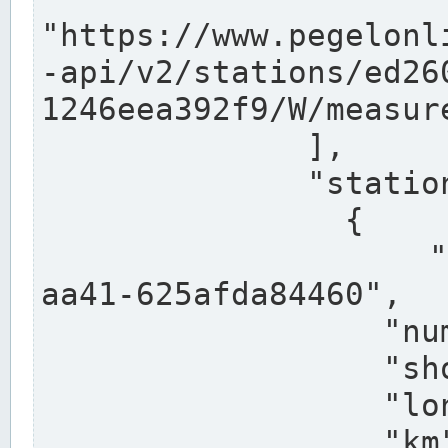
"https://www.pegelonl
-api/v2/stations/ed26
1246eea392f9/W/measure
              ],

              "stations": [

                {

                  "uuid": "ccd3e8f1-39e9-4e09-
aa41-625afda84460",

                  "number": "27800040",

                  "shortname": "MÜNSTER OW",

                  "longname": "MÜNSTER OW",

                  "km": 70.315,
