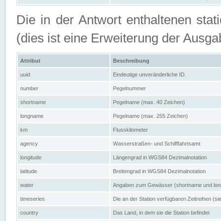
Die in der Antwort enthaltenen stat
(dies ist eine Erweiterung der Au
Attribut
Beschreibung
uuid
Eindeutige unveränderliche ID.
number
Pegelnummer
shortname
Pegelname (max. 40 Zeichen)
longname
Pegelname (max. 255 Zeichen)
km
Flusskilometer
agency
Wasserstraßen- und Schifffahrtsamt
longitude
Längengrad in WGS84 Dezimalnotation
latitude
Breitengrad in WGS84 Dezimalnotation
water
Angaben zum Gewässer (shortname und lo
timeseries
Die an der Station verfügbaren Zeitreihen (si
country
Das Land, in dem sie die Station befindet