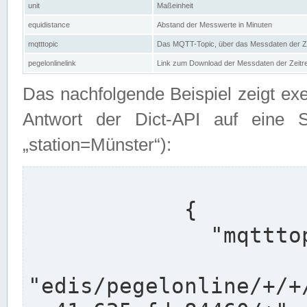
unit
Maßeinheit
equidistance
Abstand der Messwerte in Minuten
mqtttopic
Das MQTT-Topic, über das Messdaten der Ze
pegelonlinelink
Link zum Download der Messdaten der Zeit
Das nachfolgende Beispiel zeigt ex
Antwort der Dict-API auf eine 
„station=Münster“):
            {

              "mqtttopics": [

"edis/pegelonline/+/+