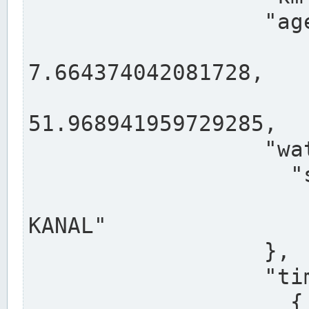
                  "agency": "RHEINE",

                  
7.664374042081728,

                 
51.968941959729285,

                  "water": {

                    "shortname": "DEK",

                    "longname": "DORTMUND-E
KANAL"

                  },

                  "timeseries": [

                    {
