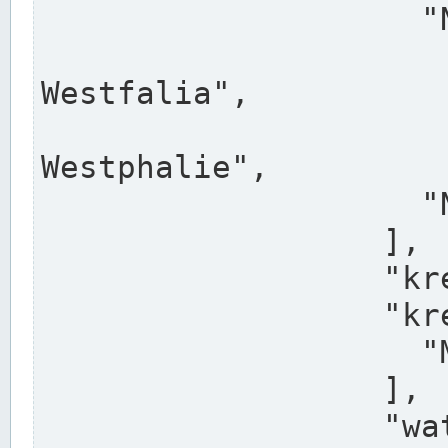
                    "North Rhine-Westphalia",

                    "Nadreni
Westfalia",

                    "Rhéna
Westphalie",

                    "Noordrijn-Westfalen"

                  ],

                  "kreis": "Münster",

                  "kreis_alternatives": [

                    "Munster"

                  ],

                  "water_alternatives": [
