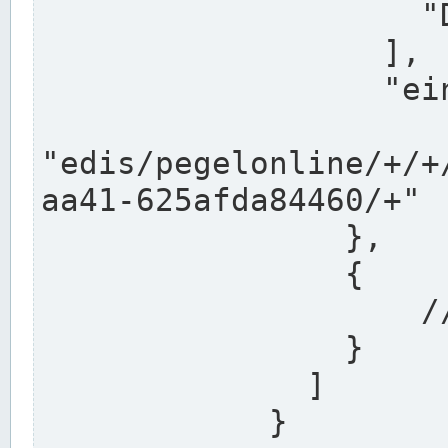
                    "DEK"

                  ],

                  "einzugsgebiet": "Ems",

                  
"edis/pegelonline/+/+
aa41-625afda84460/+"

                },

                {

                    // Weitere Stationen

                }

              ]

            }
