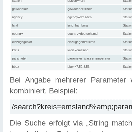
station
station=köln
Stati
gewaesser
gewaesser=rhein
Stati
agency
agency=dresden
Stati
land
land=hamburg
Stati
country
country=deutschland
Statio
einzugsgebiet
einzugsgebiet=ems
Stati
kreis
kreis=emsland
Stati
parameter
parameter=wassertemperatur
Stati
bbox
bbox=7,52,8,53
Statio
Bei Angabe mehrerer Parameter 
kombiniert. Beispiel:
/search?kreis=emsland%amp;parame
Die Suche erfolgt via „String matc