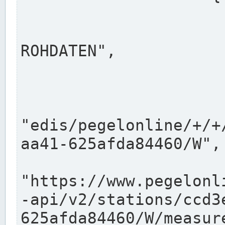
                      "shortname": "W"
                      "longname": "WASSER
ROHDATEN",

                      "unit": "m+NN",
                      "equidistance": 1
                    
"edis/pegelonline/+/+
aa41-625afda84460/W",

                      "pegel
"https://www.pegelonl
-api/v2/stations/ccd3
625afda84460/W/measure