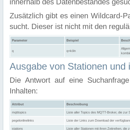
innerhalb des Datenbestandes gesuc
Zusätzlich gibt es einen Wildcard-P
sucht. Dieser ist nicht mit den reg
Parameter
Beispiel
Besch
Allgem
q
q=köln
kombin
Ausgabe von Stationen und i
Die Antwort auf eine Suchanfrag
Inhalten:
Attribut
Beschreibung
mqtttopics
Liste aller Topics des MQTT-Broker, die zur
pegelonlinelinks
Liste der Links zum Download der verfügba
stations
Liste aller Stationen mit ihren Zeitreihen, di