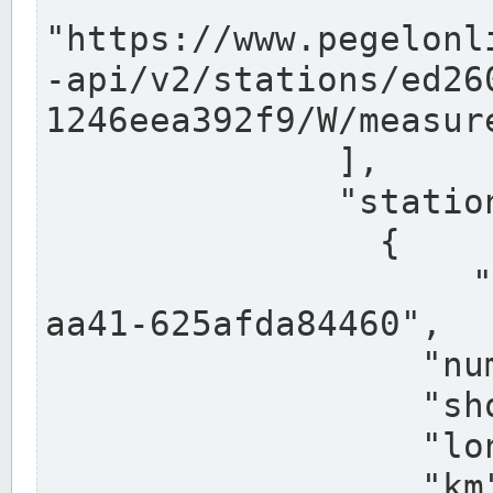
"https://www.pegelonl
-api/v2/stations/ed26
1246eea392f9/W/measure
              ],

              "stations": [

                {

                  "uuid": "ccd3e8f1-39e9-4e09-
aa41-625afda84460",

                  "number": "27800040",

                  "shortname": "MÜNSTER OW",

                  "longname": "MÜNSTER OW",

                  "km": 70.315,
