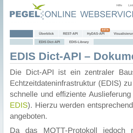
Hilfe
Lin
Überblick
REST-API
HyDAS-API
Visualisieru
EDIS Dict-API
EDIS-Library
EDIS Dict-API – Dokum
Die Dict-API ist ein zentraler 
Echtzeitdateninfrastruktur (EDIS) zu
schnelle und effiziente Auslieferun
EDIS
). Hierzu werden entspreche
angeboten.
Da das MQTT-Protokoll jedoch n