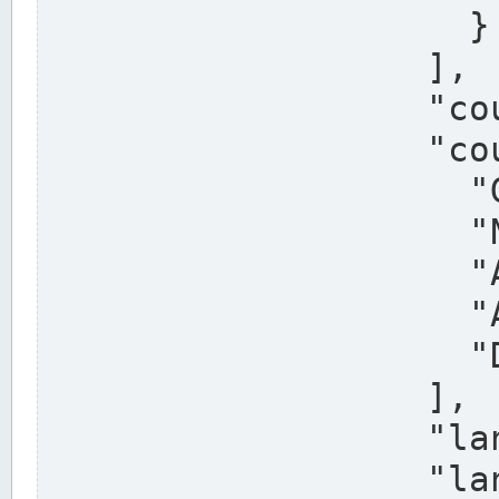
                    }

                  ],

                  "country": "Deutschland",

                  "country_alternatives": [

                    "Germany",

                    "Niemcy",

                    "Alemaña",

                    "Allemagne",

                    "Duitsland"

                  ],

                  "land": "Nordrhein-Westfalen",

                  "land_alternatives": [
