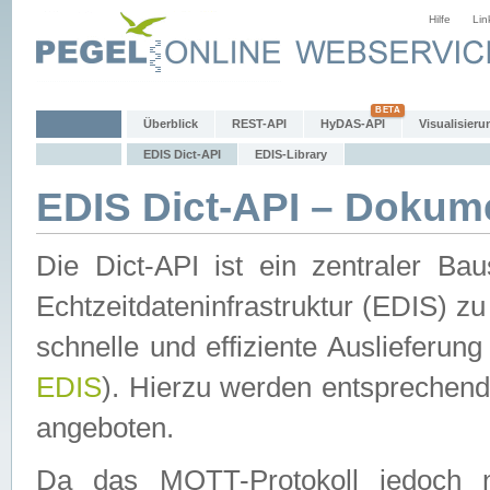
Hilfe
Lin
Überblick
REST-API
HyDAS-API
Visualisieru
EDIS Dict-API
EDIS-Library
EDIS Dict-API – Dokum
Die Dict-API ist ein zentraler 
Echtzeitdateninfrastruktur (EDIS) zu
schnelle und effiziente Auslieferun
EDIS
). Hierzu werden entspreche
angeboten.
Da das MQTT-Protokoll jedoch n