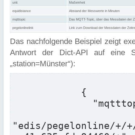
unit
Maßeinheit
equidistance
Abstand der Messwerte in Minuten
mqtttopic
Das MQTT-Topic, über das Messdaten der Ze
pegelonlinelink
Link zum Download der Messdaten der Zeit
Das nachfolgende Beispiel zeigt ex
Antwort der Dict-API auf eine 
„station=Münster“):
            {

              "mqtttopics": [

"edis/pegelonline/+/+