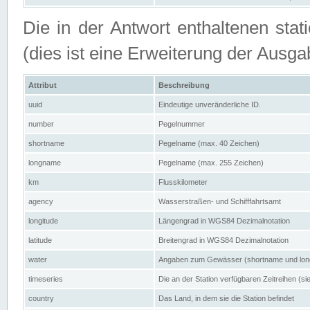
Die in der Antwort enthaltenen stat
(dies ist eine Erweiterung der Au
Attribut
Beschreibung
uuid
Eindeutige unveränderliche ID.
number
Pegelnummer
shortname
Pegelname (max. 40 Zeichen)
longname
Pegelname (max. 255 Zeichen)
km
Flusskilometer
agency
Wasserstraßen- und Schifffahrtsamt
longitude
Längengrad in WGS84 Dezimalnotation
latitude
Breitengrad in WGS84 Dezimalnotation
water
Angaben zum Gewässer (shortname und lo
timeseries
Die an der Station verfügbaren Zeitreihen (si
country
Das Land, in dem sie die Station befindet