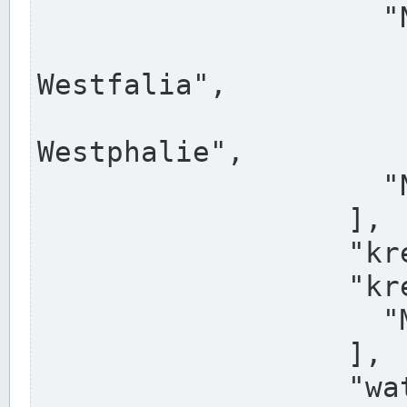
                    "North Rhine-Westphalia",

                    "Nadreni
Westfalia",

                    "Rhéna
Westphalie",

                    "Noordrijn-Westfalen"

                  ],

                  "kreis": "Münster",

                  "kreis_alternatives": [

                    "Munster"

                  ],

                  "water_alternatives": [
