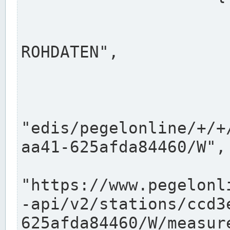
                      "shortname": "W"
                      "longname": "WASSER
ROHDATEN",

                      "unit": "m+NN",
                      "equidistance": 1
                    
"edis/pegelonline/+/+
aa41-625afda84460/W",

                      "pegel
"https://www.pegelonl
-api/v2/stations/ccd3
625afda84460/W/measure