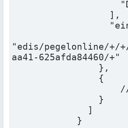
                    "DEK"

                  ],

                  "einzugsgebiet": "Ems",

                  
"edis/pegelonline/+/+
aa41-625afda84460/+"

                },

                {

                    // Weitere Stationen

                }

              ]

            }
