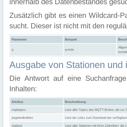
innerhalb des Datenbestandes gesuc
Zusätzlich gibt es einen Wildcard-P
sucht. Dieser ist nicht mit den reg
Parameter
Beispiel
Besch
Allgem
q
q=köln
kombin
Ausgabe von Stationen und i
Die Antwort auf eine Suchanfrag
Inhalten:
Attribut
Beschreibung
mqtttopics
Liste aller Topics des MQTT-Broker, die zur
pegelonlinelinks
Liste der Links zum Download der verfügba
stations
Liste aller Stationen mit ihren Zeitreihen, di