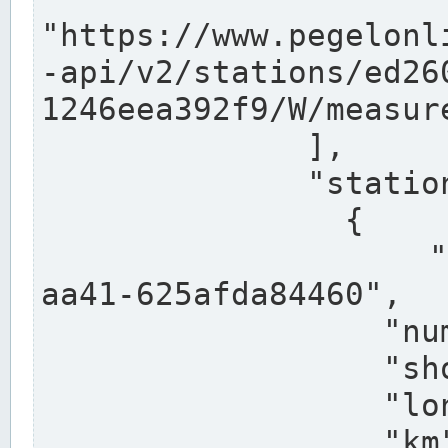
"https://www.pegelonl
-api/v2/stations/ed26
1246eea392f9/W/measure
              ],

              "stations": [

                {

                  "uuid": "ccd3e8f1-39e9-4e09-
aa41-625afda84460",

                  "number": "27800040",

                  "shortname": "MÜNSTER OW",

                  "longname": "MÜNSTER OW",

                  "km": 70.315,
