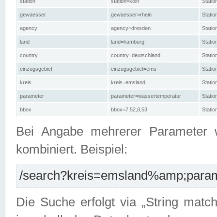
station
station=köln
Stati
gewaesser
gewaesser=rhein
Stati
agency
agency=dresden
Stati
land
land=hamburg
Stati
country
country=deutschland
Statio
einzugsgebiet
einzugsgebiet=ems
Stati
kreis
kreis=emsland
Stati
parameter
parameter=wassertemperatur
Stati
bbox
bbox=7,52,8,53
Statio
Bei Angabe mehrerer Parameter 
kombiniert. Beispiel:
/search?kreis=emsland%amp;parame
Die Suche erfolgt via „String matc