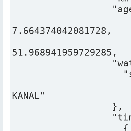
                  "agency": "RHEINE",

                  
7.664374042081728,

                 
51.968941959729285,

                  "water": {

                    "shortname": "DEK",

                    "longname": "DORTMUND-E
KANAL"

                  },

                  "timeseries": [

                    {
