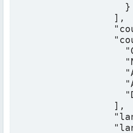
                    }

                  ],

                  "country": "Deutschland",

                  "country_alternatives": [

                    "Germany",

                    "Niemcy",

                    "Alemaña",

                    "Allemagne",

                    "Duitsland"

                  ],

                  "land": "Nordrhein-Westfalen",

                  "land_alternatives": [
