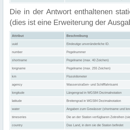
Die in der Antwort enthaltenen stat
(dies ist eine Erweiterung der Au
Attribut
Beschreibung
uuid
Eindeutige unveränderliche ID.
number
Pegelnummer
shortname
Pegelname (max. 40 Zeichen)
longname
Pegelname (max. 255 Zeichen)
km
Flusskilometer
agency
Wasserstraßen- und Schifffahrtsamt
longitude
Längengrad in WGS84 Dezimalnotation
latitude
Breitengrad in WGS84 Dezimalnotation
water
Angaben zum Gewässer (shortname und lo
timeseries
Die an der Station verfügbaren Zeitreihen (si
country
Das Land, in dem sie die Station befindet