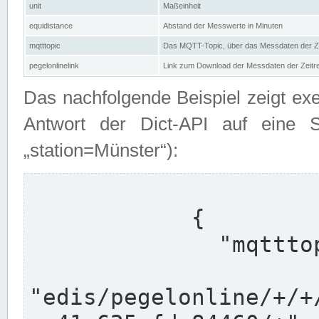
unit
Maßeinheit
equidistance
Abstand der Messwerte in Minuten
mqtttopic
Das MQTT-Topic, über das Messdaten der Ze
pegelonlinelink
Link zum Download der Messdaten der Zeit
Das nachfolgende Beispiel zeigt ex
Antwort der Dict-API auf eine 
„station=Münster“):
            {

              "mqtttopics": [

"edis/pegelonline/+/+