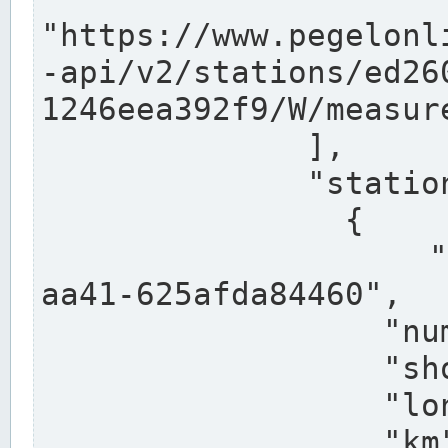
"https://www.pegelonl
-api/v2/stations/ed26
1246eea392f9/W/measure
              ],

              "stations": [

                {

                  "uuid": "ccd3e8f1-39e9-4e09-
aa41-625afda84460",

                  "number": "27800040",

                  "shortname": "MÜNSTER OW",

                  "longname": "MÜNSTER OW",

                  "km": 70.315,
