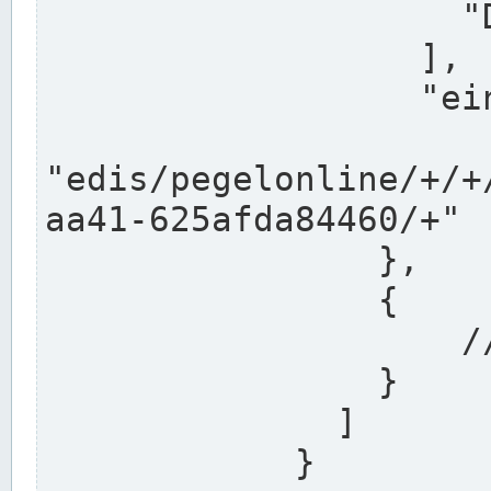
                    "DEK"

                  ],

                  "einzugsgebiet": "Ems",

                  
"edis/pegelonline/+/+
aa41-625afda84460/+"

                },

                {

                    // Weitere Stationen

                }

              ]

            }
