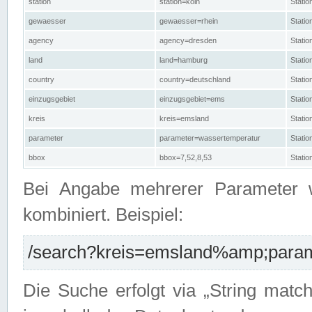
station
station=köln
Stati
gewaesser
gewaesser=rhein
Stati
agency
agency=dresden
Stati
land
land=hamburg
Stati
country
country=deutschland
Statio
einzugsgebiet
einzugsgebiet=ems
Stati
kreis
kreis=emsland
Stati
parameter
parameter=wassertemperatur
Stati
bbox
bbox=7,52,8,53
Statio
Bei Angabe mehrerer Parameter 
kombiniert. Beispiel:
/search?kreis=emsland%amp;parame
Die Suche erfolgt via „String matc