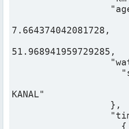
                  "agency": "RHEINE",

                  
7.664374042081728,

                 
51.968941959729285,

                  "water": {

                    "shortname": "DEK",

                    "longname": "DORTMUND-E
KANAL"

                  },

                  "timeseries": [

                    {
