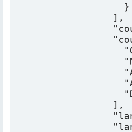
                    }

                  ],

                  "country": "Deutschland",

                  "country_alternatives": [

                    "Germany",

                    "Niemcy",

                    "Alemaña",

                    "Allemagne",

                    "Duitsland"

                  ],

                  "land": "Nordrhein-Westfalen",

                  "land_alternatives": [
