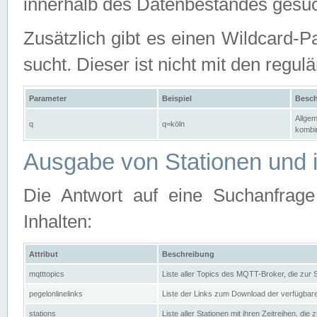
innerhalb des Datenbestandes gesuc
Zusätzlich gibt es einen Wildcard-P
sucht. Dieser ist nicht mit den reg
Parameter
Beispiel
Besch
Allgem
q
q=köln
kombin
Ausgabe von Stationen und i
Die Antwort auf eine Suchanfrag
Inhalten:
Attribut
Beschreibung
mqtttopics
Liste aller Topics des MQTT-Broker, die zur
pegelonlinelinks
Liste der Links zum Download der verfügba
stations
Liste aller Stationen mit ihren Zeitreihen, di