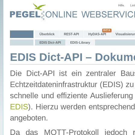
Hilfe
Lin
Überblick
REST-API
HyDAS-API
Visualisieru
EDIS Dict-API
EDIS-Library
EDIS Dict-API – Dokum
Die Dict-API ist ein zentraler 
Echtzeitdateninfrastruktur (EDIS) zu
schnelle und effiziente Auslieferun
EDIS
). Hierzu werden entspreche
angeboten.
Da das MQTT-Protokoll jedoch n