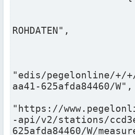
                      "shortname": "W"
                      "longname": "WASSER
ROHDATEN",

                      "unit": "m+NN",
                      "equidistance": 1
                    
"edis/pegelonline/+/+
aa41-625afda84460/W",

                      "pegel
"https://www.pegelonl
-api/v2/stations/ccd3
625afda84460/W/measure