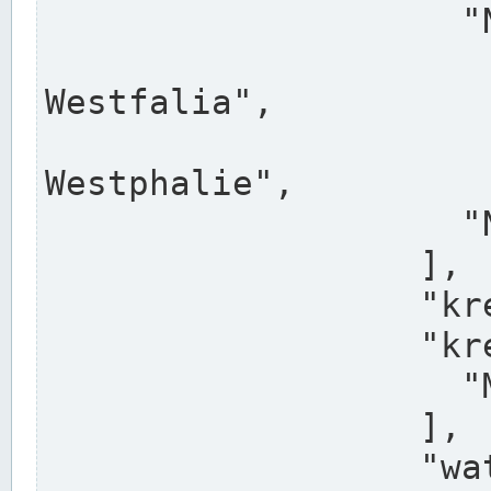
                    "North Rhine-Westphalia",

                    "Nadreni
Westfalia",

                    "Rhéna
Westphalie",

                    "Noordrijn-Westfalen"

                  ],

                  "kreis": "Münster",

                  "kreis_alternatives": [

                    "Munster"

                  ],

                  "water_alternatives": [
