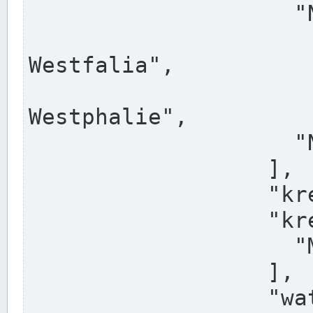
                    "North Rhine-Westphalia",

                    "Nadreni
Westfalia",

                    "Rhéna
Westphalie",

                    "Noordrijn-Westfalen"

                  ],

                  "kreis": "Münster",

                  "kreis_alternatives": [

                    "Munster"

                  ],

                  "water_alternatives": [
