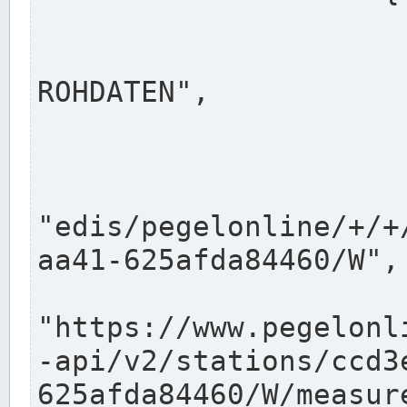
                      "shortname": "W"
                      "longname": "WASSER
ROHDATEN",

                      "unit": "m+NN",
                      "equidistance": 1
                    
"edis/pegelonline/+/+
aa41-625afda84460/W",

                      "pegel
"https://www.pegelonl
-api/v2/stations/ccd3
625afda84460/W/measure