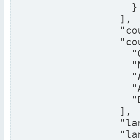
                    }

                  ],

                  "country": "Deutschland",

                  "country_alternatives": [

                    "Germany",

                    "Niemcy",

                    "Alemaña",

                    "Allemagne",

                    "Duitsland"

                  ],

                  "land": "Nordrhein-Westfalen",

                  "land_alternatives": [
