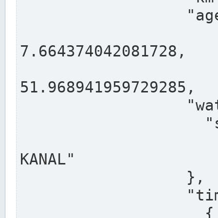
                  "agency": "RHEINE",

                  
7.664374042081728,

                 
51.968941959729285,

                  "water": {

                    "shortname": "DEK",

                    "longname": "DORTMUND-E
KANAL"

                  },

                  "timeseries": [

                    {
