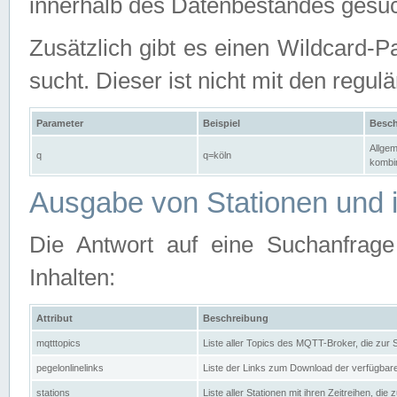
innerhalb des Datenbestandes gesuc
Zusätzlich gibt es einen Wildcard-P
sucht. Dieser ist nicht mit den reg
Parameter
Beispiel
Besch
Allgem
q
q=köln
kombin
Ausgabe von Stationen und i
Die Antwort auf eine Suchanfrag
Inhalten:
Attribut
Beschreibung
mqtttopics
Liste aller Topics des MQTT-Broker, die zur
pegelonlinelinks
Liste der Links zum Download der verfügba
stations
Liste aller Stationen mit ihren Zeitreihen, di