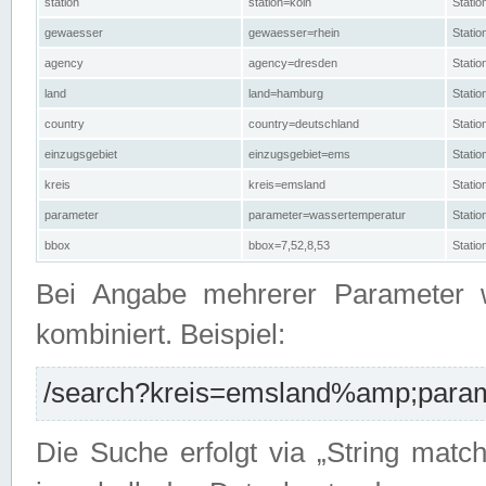
station
station=köln
Stati
gewaesser
gewaesser=rhein
Stati
agency
agency=dresden
Stati
land
land=hamburg
Stati
country
country=deutschland
Statio
einzugsgebiet
einzugsgebiet=ems
Stati
kreis
kreis=emsland
Stati
parameter
parameter=wassertemperatur
Stati
bbox
bbox=7,52,8,53
Statio
Bei Angabe mehrerer Parameter 
kombiniert. Beispiel:
/search?kreis=emsland%amp;parame
Die Suche erfolgt via „String matc