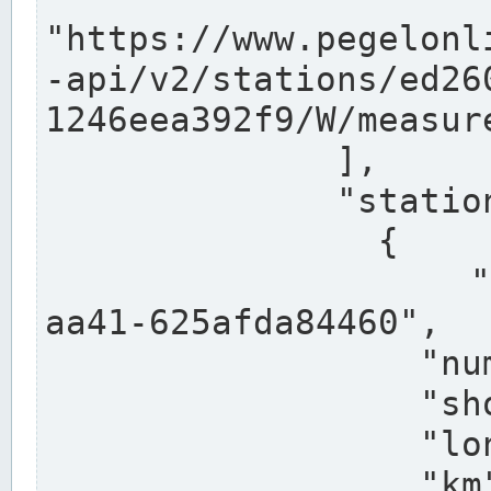
"https://www.pegelonl
-api/v2/stations/ed26
1246eea392f9/W/measure
              ],

              "stations": [

                {

                  "uuid": "ccd3e8f1-39e9-4e09-
aa41-625afda84460",

                  "number": "27800040",

                  "shortname": "MÜNSTER OW",

                  "longname": "MÜNSTER OW",

                  "km": 70.315,
