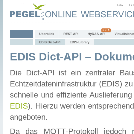
Hilfe
Lin
Überblick
REST-API
HyDAS-API
Visualisieru
EDIS Dict-API
EDIS-Library
EDIS Dict-API – Dokum
Die Dict-API ist ein zentraler 
Echtzeitdateninfrastruktur (EDIS) zu
schnelle und effiziente Auslieferun
EDIS
). Hierzu werden entspreche
angeboten.
Da das MQTT-Protokoll jedoch n