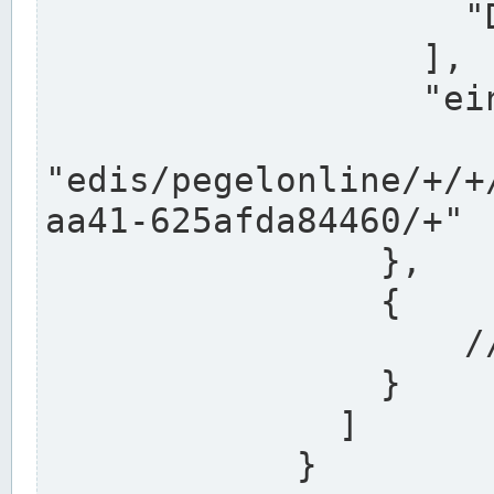
                    "DEK"

                  ],

                  "einzugsgebiet": "Ems",

                  
"edis/pegelonline/+/+
aa41-625afda84460/+"

                },

                {

                    // Weitere Stationen

                }

              ]

            }
