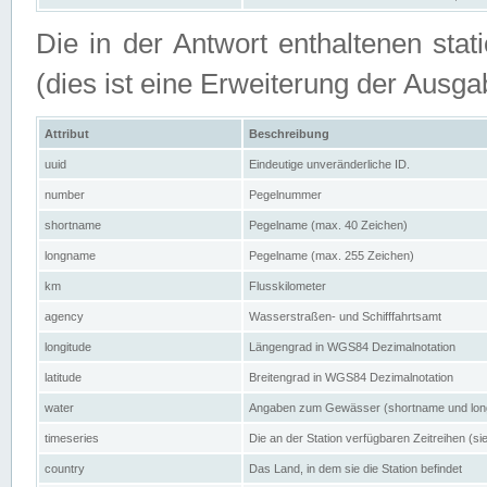
Die in der Antwort enthaltenen stat
(dies ist eine Erweiterung der Au
Attribut
Beschreibung
uuid
Eindeutige unveränderliche ID.
number
Pegelnummer
shortname
Pegelname (max. 40 Zeichen)
longname
Pegelname (max. 255 Zeichen)
km
Flusskilometer
agency
Wasserstraßen- und Schifffahrtsamt
longitude
Längengrad in WGS84 Dezimalnotation
latitude
Breitengrad in WGS84 Dezimalnotation
water
Angaben zum Gewässer (shortname und lo
timeseries
Die an der Station verfügbaren Zeitreihen (si
country
Das Land, in dem sie die Station befindet