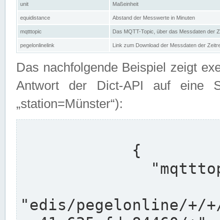
unit
Maßeinheit
equidistance
Abstand der Messwerte in Minuten
mqtttopic
Das MQTT-Topic, über das Messdaten der Ze
pegelonlinelink
Link zum Download der Messdaten der Zeit
Das nachfolgende Beispiel zeigt ex
Antwort der Dict-API auf eine 
„station=Münster“):
            {

              "mqtttopics": [

"edis/pegelonline/+/+