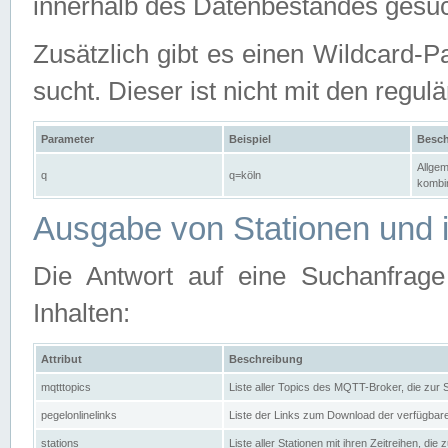
innerhalb des Datenbestandes gesuc
Zusätzlich gibt es einen Wildcard-P
sucht. Dieser ist nicht mit den reg
Parameter
Beispiel
Besch
Allgem
q
q=köln
kombin
Ausgabe von Stationen und i
Die Antwort auf eine Suchanfrag
Inhalten:
Attribut
Beschreibung
mqtttopics
Liste aller Topics des MQTT-Broker, die zur
pegelonlinelinks
Liste der Links zum Download der verfügba
stations
Liste aller Stationen mit ihren Zeitreihen, di