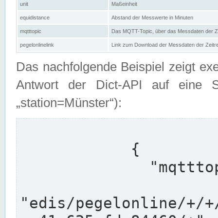
unit
Maßeinheit
equidistance
Abstand der Messwerte in Minuten
mqtttopic
Das MQTT-Topic, über das Messdaten der Ze
pegelonlinelink
Link zum Download der Messdaten der Zeit
Das nachfolgende Beispiel zeigt ex
Antwort der Dict-API auf eine 
„station=Münster“):
            {

              "mqtttopics": [

"edis/pegelonline/+/+