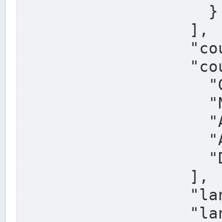
                    }

                  ],

                  "country": "Deutschland",

                  "country_alternatives": [

                    "Germany",

                    "Niemcy",

                    "Alemaña",

                    "Allemagne",

                    "Duitsland"

                  ],

                  "land": "Nordrhein-Westfalen",

                  "land_alternatives": [
