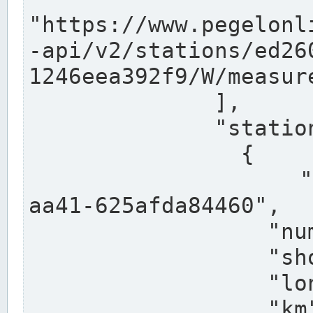
"https://www.pegelonl
-api/v2/stations/ed26
1246eea392f9/W/measure
              ],

              "stations": [

                {

                  "uuid": "ccd3e8f1-39e9-4e09-
aa41-625afda84460",

                  "number": "27800040",

                  "shortname": "MÜNSTER OW",

                  "longname": "MÜNSTER OW",

                  "km": 70.315,
