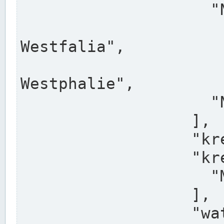
                    "North Rhine-Westphalia",

                    "Nadreni
Westfalia",

                    "Rhéna
Westphalie",

                    "Noordrijn-Westfalen"

                  ],

                  "kreis": "Münster",

                  "kreis_alternatives": [

                    "Munster"

                  ],

                  "water_alternatives": [
