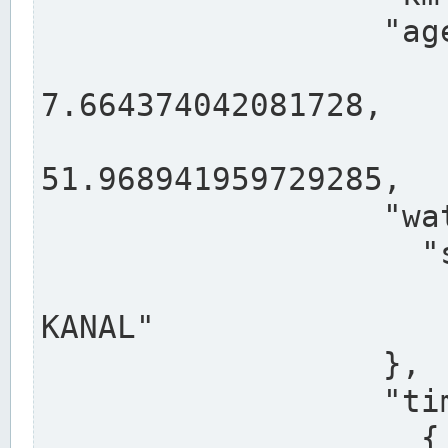
                  "agency": "RHEINE",

                  
7.664374042081728,

                 
51.968941959729285,

                  "water": {

                    "shortname": "DEK",

                    "longname": "DORTMUND-E
KANAL"

                  },

                  "timeseries": [

                    {
