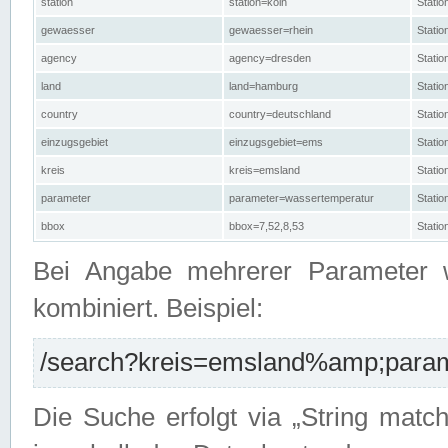
station
station=köln
Stati
gewaesser
gewaesser=rhein
Stati
agency
agency=dresden
Stati
land
land=hamburg
Stati
country
country=deutschland
Statio
einzugsgebiet
einzugsgebiet=ems
Stati
kreis
kreis=emsland
Stati
parameter
parameter=wassertemperatur
Stati
bbox
bbox=7,52,8,53
Statio
Bei Angabe mehrerer Parameter 
kombiniert. Beispiel:
/search?kreis=emsland%amp;parame
Die Suche erfolgt via „String matc