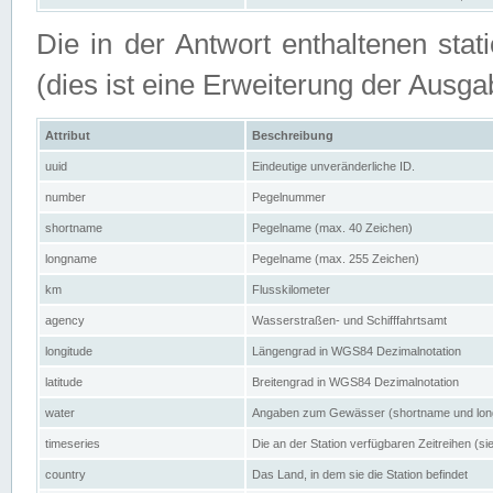
Die in der Antwort enthaltenen stat
(dies ist eine Erweiterung der Au
Attribut
Beschreibung
uuid
Eindeutige unveränderliche ID.
number
Pegelnummer
shortname
Pegelname (max. 40 Zeichen)
longname
Pegelname (max. 255 Zeichen)
km
Flusskilometer
agency
Wasserstraßen- und Schifffahrtsamt
longitude
Längengrad in WGS84 Dezimalnotation
latitude
Breitengrad in WGS84 Dezimalnotation
water
Angaben zum Gewässer (shortname und lo
timeseries
Die an der Station verfügbaren Zeitreihen (si
country
Das Land, in dem sie die Station befindet