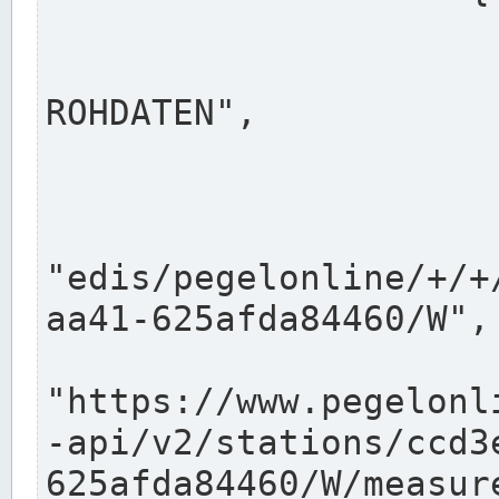
                      "shortname": "W"
                      "longname": "WASSER
ROHDATEN",

                      "unit": "m+NN",
                      "equidistance": 1
                    
"edis/pegelonline/+/+
aa41-625afda84460/W",

                      "pegel
"https://www.pegelonl
-api/v2/stations/ccd3
625afda84460/W/measure