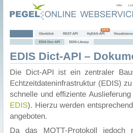
Hilfe
Lin
Überblick
REST-API
HyDAS-API
Visualisieru
EDIS Dict-API
EDIS-Library
EDIS Dict-API – Dokum
Die Dict-API ist ein zentraler 
Echtzeitdateninfrastruktur (EDIS) zu
schnelle und effiziente Auslieferun
EDIS
). Hierzu werden entspreche
angeboten.
Da das MQTT-Protokoll jedoch n