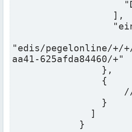
                    "DEK"

                  ],

                  "einzugsgebiet": "Ems",

                  
"edis/pegelonline/+/+
aa41-625afda84460/+"

                },

                {

                    // Weitere Stationen

                }

              ]

            }
