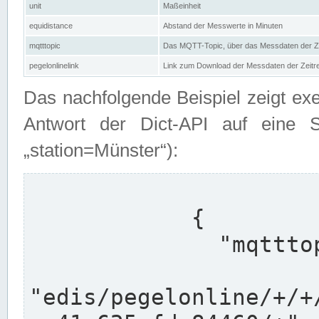
unit
Maßeinheit
equidistance
Abstand der Messwerte in Minuten
mqtttopic
Das MQTT-Topic, über das Messdaten der Ze
pegelonlinelink
Link zum Download der Messdaten der Zeit
Das nachfolgende Beispiel zeigt ex
Antwort der Dict-API auf eine 
„station=Münster“):
            {

              "mqtttopics": [

"edis/pegelonline/+/+