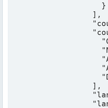
                    }

                  ],

                  "country": "Deutschland",

                  "country_alternatives": [

                    "Germany",

                    "Niemcy",

                    "Alemaña",

                    "Allemagne",

                    "Duitsland"

                  ],

                  "land": "Nordrhein-Westfalen",

                  "land_alternatives": [
