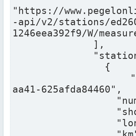
"https://www.pegelonl
-api/v2/stations/ed26
1246eea392f9/W/measure
              ],

              "stations": [

                {

                  "uuid": "ccd3e8f1-39e9-4e09-
aa41-625afda84460",

                  "number": "27800040",

                  "shortname": "MÜNSTER OW",

                  "longname": "MÜNSTER OW",

                  "km": 70.315,
