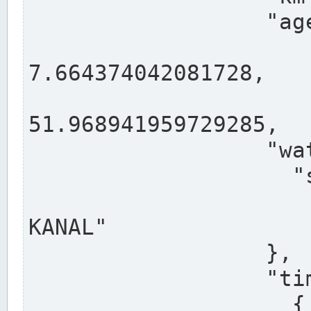
                  "agency": "RHEINE",

                  
7.664374042081728,

                 
51.968941959729285,

                  "water": {

                    "shortname": "DEK",

                    "longname": "DORTMUND-E
KANAL"

                  },

                  "timeseries": [

                    {
