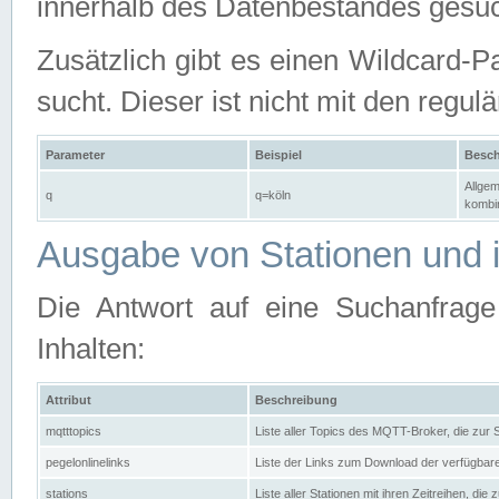
innerhalb des Datenbestandes gesuc
Zusätzlich gibt es einen Wildcard-P
sucht. Dieser ist nicht mit den reg
Parameter
Beispiel
Besch
Allgem
q
q=köln
kombin
Ausgabe von Stationen und i
Die Antwort auf eine Suchanfrag
Inhalten:
Attribut
Beschreibung
mqtttopics
Liste aller Topics des MQTT-Broker, die zur
pegelonlinelinks
Liste der Links zum Download der verfügba
stations
Liste aller Stationen mit ihren Zeitreihen, di