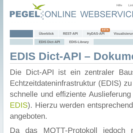
Hilfe
Lin
Überblick
REST-API
HyDAS-API
Visualisieru
EDIS Dict-API
EDIS-Library
EDIS Dict-API – Dokum
Die Dict-API ist ein zentraler 
Echtzeitdateninfrastruktur (EDIS) zu
schnelle und effiziente Auslieferun
EDIS
). Hierzu werden entspreche
angeboten.
Da das MQTT-Protokoll jedoch n