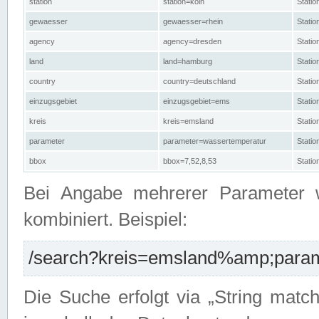
station
station=köln
Stati
gewaesser
gewaesser=rhein
Stati
agency
agency=dresden
Stati
land
land=hamburg
Stati
country
country=deutschland
Statio
einzugsgebiet
einzugsgebiet=ems
Stati
kreis
kreis=emsland
Stati
parameter
parameter=wassertemperatur
Stati
bbox
bbox=7,52,8,53
Statio
Bei Angabe mehrerer Parameter 
kombiniert. Beispiel:
/search?kreis=emsland%amp;parame
Die Suche erfolgt via „String matc