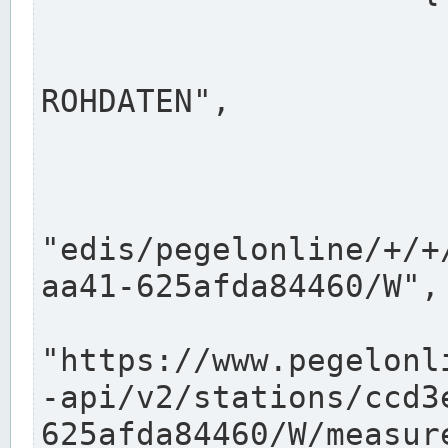
                      "shortname": "W"
                      "longname": "WASSER
ROHDATEN",

                      "unit": "m+NN",
                      "equidistance": 1
                    
"edis/pegelonline/+/+
aa41-625afda84460/W",

                      "pegel
"https://www.pegelonl
-api/v2/stations/ccd3
625afda84460/W/measure