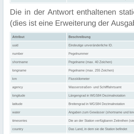
Die in der Antwort enthaltenen stat
(dies ist eine Erweiterung der Au
Attribut
Beschreibung
uuid
Eindeutige unveränderliche ID.
number
Pegelnummer
shortname
Pegelname (max. 40 Zeichen)
longname
Pegelname (max. 255 Zeichen)
km
Flusskilometer
agency
Wasserstraßen- und Schifffahrtsamt
longitude
Längengrad in WGS84 Dezimalnotation
latitude
Breitengrad in WGS84 Dezimalnotation
water
Angaben zum Gewässer (shortname und lo
timeseries
Die an der Station verfügbaren Zeitreihen (si
country
Das Land, in dem sie die Station befindet