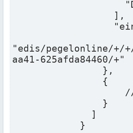
                    "DEK"

                  ],

                  "einzugsgebiet": "Ems",

                  
"edis/pegelonline/+/+
aa41-625afda84460/+"

                },

                {

                    // Weitere Stationen

                }

              ]

            }
