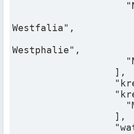
                    "North Rhine-Westphalia",

                    "Nadreni
Westfalia",

                    "Rhéna
Westphalie",

                    "Noordrijn-Westfalen"

                  ],

                  "kreis": "Münster",

                  "kreis_alternatives": [

                    "Munster"

                  ],

                  "water_alternatives": [
