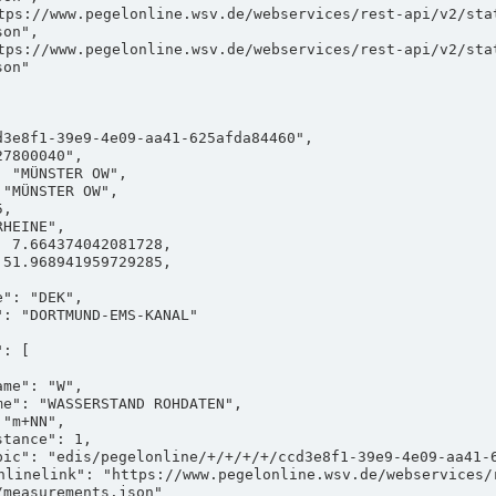
on",

on"

measurements.json"
