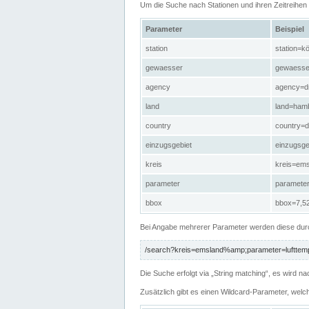
Um die Suche nach Stationen und ihren Zeitreihe
Parameter
Beispiel
station
station=kö
gewaesser
gewaesse
agency
agency=d
land
land=ham
country
country=d
einzugsgebiet
einzugsg
kreis
kreis=em
parameter
paramete
bbox
bbox=7,52
Bei Angabe mehrerer Parameter werden diese durc
/search?kreis=emsland%amp;parameter=lufttemp
Die Suche erfolgt via „String matching“, es wird
Zusätzlich gibt es einen Wildcard-Parameter, welc