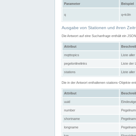
Parameter
Beispiel
q
q=köln
Ausgabe von Stationen und ihren Zeit
Die Antwort auf eine Suchanfrage enthält ein JSO
Attribut
Beschre
mqtttopics
Liste all
pegelonlinelinks
Liste der
stations
Liste alle
Die in der Antwort enthaltenen stations-Objekte 
Attribut
Beschre
uuid
Eindeutig
number
Pegelnum
shortname
Pegelname
longname
Pegelname
km
Flusskilo