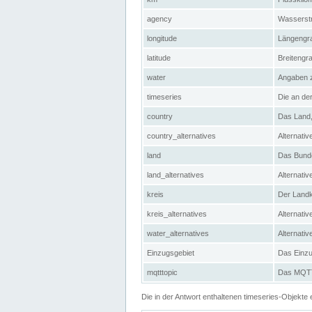
agency
Wasserstr
longitude
Längengra
latitude
Breitengr
water
Angaben 
timeseries
Die an der
country
Das Land, 
country_alternatives
Alternativ
land
Das Bundes
land_alternatives
Alternativ
kreis
Der Landkr
kreis_alternatives
Alternativ
water_alternatives
Alternati
Einzugsgebiet
Das Einzug
mqtttopic
Das MQTT-
Die in der Antwort enthaltenen timeseries-Objekt