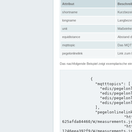
Attribut
Beschre
shortname
Kurzbeze
longname
Langbeze
unit
Maßeinhei
equidistance
Abstand d
mqtttopic
Das MQTT-
pegelonlinelink
Link zum
Das nachfolgende Beispiel zeigt exemplarische ei
            {

              "mqtttopics": [

                "edis/pegelonline/+/+/+/+/ccd3e8f1-39e9-4e09-aa41-625afda84460/+",

                "edis/pegelonline/+/+/+/+/ed260406-bdd6-42ef-bf2a-1246eea392f9/+",

                "edis/pegelonline/+/+/+/+/ccd3e8f1-39e9-4e09-aa41-625afda84460/+",

                "edis/pegelonline/+/+/+/+/ed260406-bdd6-42ef-bf2a-1246eea392f9/+"

              ],

              "pegelonlinelinks": [

                "https://www.pegelonline.wsv.de/webservices/rest-api/v2/stations/ccd3e8f1-39e9-4e09-aa41-
625afda84460/W/measurements.js
                "https://www.pegelonline.wsv.de/webservices/rest-api/v2/stations/ed260406-bdd6-42ef-bf2a-
1246eea392f9/W/measurements.js