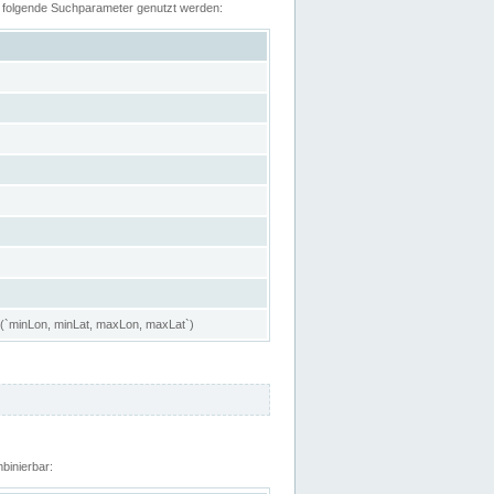
n folgende Suchparameter genutzt werden:
 (`minLon, minLat, maxLon, maxLat`)
binierbar: