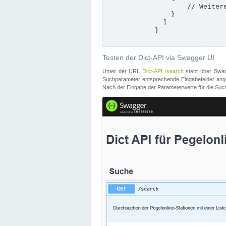
                    // Weitere Stationen

                }

              ]

            }

Testen der Dict-API via Swagger UI
Unter der URL
Dict-API /search
steht über Swagg
Suchparameter entsprechende Eingabefelder angeb
Nach der Eingabe der Parameterwerte für die Suche