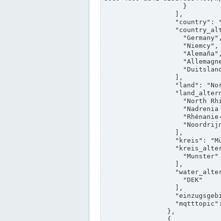
                    }

                  ],

                  "country": "Deutschland",

                  "country_alternatives": [

                    "Germany",

                    "Niemcy",

                    "Alemaña",

                    "Allemagne",

                    "Duitsland"

                  ],

                  "land": "Nordrhein-Westfalen",

                  "land_alternatives": [

                    "North Rhine-Westphalia",

                    "Nadrenia Północna-Westfalia",

                    "Rhénanie-du-Nord-Westphalie",

                    "Noordrijn-Westfalen"

                  ],

                  "kreis": "Münster",

                  "kreis_alternatives": [

                    "Munster"

                  ],

                  "water_alternatives": [

                    "DEK"

                  ],

                  "einzugsgebiet": "Ems",

                  "mqtttopic": "edis/pegelonline/+/+/+/+/ccd3e8f1-39e9-4e09-aa41-625afda84460/+"

                },

                {
