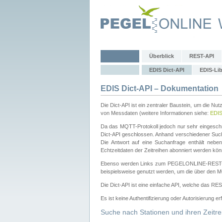
Überblick
REST-API
EDIS Dict-API
EDIS-Lib
EDIS Dict-API – Dokumentation
Die Dict-API ist ein zentraler Baustein, um die Nu
von Messdaten (weitere Informationen siehe:
EDI
Da das MQTT-Protokoll jedoch nur sehr eingeschr
Dict-API geschlossen. Anhand verschiedener Su
Die Antwort auf eine Suchanfrage enthält nebe
Echtzeitdaten der Zeitreihen abonniert werden kön
Ebenso werden Links zum PEGELONLINE-REST-
beispielsweise genutzt werden, um die über den M
Die Dict-API ist eine einfache API, welche das RE
Es ist keine Authentifizierung oder Autorisierung er
Suche nach Stationen und ihren Zeitre