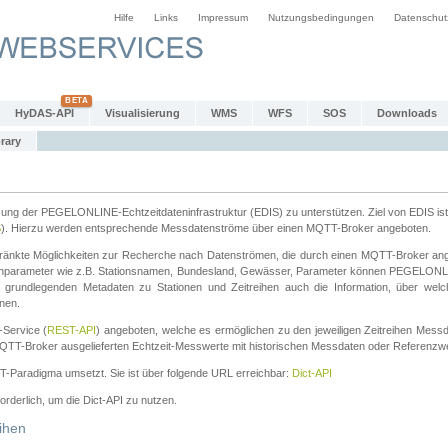
Hilfe
Links
Impressum
Nutzungsbedingungen
Datenschut
HyDAS-API
Visualisierung
WMS
WFS
SOS
Downloads
rary
tzung der PEGELONLINE-Echtzeitdateninfrastruktur (EDIS) zu unterstützen. Ziel von EDIS ist 
S
). Hierzu werden entsprechende Messdatenströme über einen MQTT-Broker angeboten.
änkte Möglichkeiten zur Recherche nach Datenströmen, die durch einen MQTT-Broker ange
chparameter wie z.B. Stationsnamen, Bundesland, Gewässer, Parameter können PEGELONL
n grundlegenden Metadaten zu Stationen und Zeitreihen auch die Information, über wel
nen.
Service (
REST-API
) angeboten, welche es ermöglichen zu den jeweiligen Zeitreihen Mess
QTT-Broker ausgelieferten Echtzeit-Messwerte mit historischen Messdaten oder Referenzwer
ST-Paradigma umsetzt. Sie ist über folgende URL erreichbar:
Dict-API
forderlich, um die Dict-API zu nutzen.
ihen