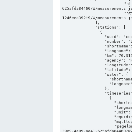
                "https://www.pegelonline.wsv.de/webservices/rest-api/v2/stations/ccd3e8f1-39e9-4e09-aa41-
625afda84460/W/measurements.js
                "https://www.pegelonline.wsv.de/webservices/rest-api/v2/stations/ed260406-bdd6-42ef-bf2a-
1246eea392f9/W/measurements.js
              ],

              "stations": [

                {

                  "uuid": "ccd3e8f1-39e9-4e09-aa41-625afda84460",

                  "number": "27800040",

                  "shortname": "MÜNSTER OW",

                  "longname": "MÜNSTER OW",

                  "km": 70.315,

                  "agency": "RHEINE",

                  "longitude": 7.664374042081728,

                  "latitude": 51.968941959729285,

                  "water": {

                    "shortname": "DEK",

                    "longname": "DORTMUND-EMS-KANAL"

                  },

                  "timeseries": [

                    {

                      "shortname": "W",

                      "longname": "WASSERSTAND ROHDATEN",

                      "unit": "m+NN",

                      "equidistance": 1,

                      "mqtttopic": "edis/pegelonline/+/+/+/+/ccd3e8f1-39e9-4e09-aa41-625afda84460/W",

                      "pegelonlinelink": "https://www.pegelonline.wsv.de/webservices/rest-api/v2/stations/ccd3e8f1-
39e9-4e09-aa41-625afda84460/W/