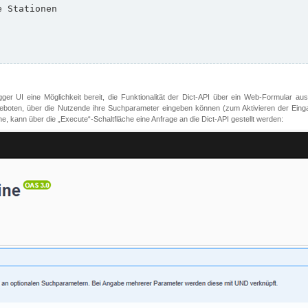
er UI eine Möglichkeit bereit, die Funktionalität der Dict-API über ein Web-Formular aus
oten, über die Nutzende ihre Suchparameter eingeben können (zum Aktivieren der Eingabefe
, kann über die „Execute“-Schaltfläche eine Anfrage an die Dict-API gestellt werden: