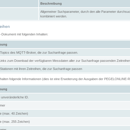
Beschreibung
Allgemeiner Suchparameter, durch den alle Parameter durchsuc
kombiniert werden.
reihen
N-Dokument mit folgenden Inhalten:
ibung
er Topics des MQTT-Broker, die zur Suchanfrage passen.
 Links zum Download der verfügbaren Messdaten aller zur Suchanfrage passenden Zeitrei
r Stationen mit ihren Zeitreihen, die zur Suchanfrage passen
enthalten folgende Informationen (dies ist eine Erweiterung der Ausgaben der PEGELONLINE-
ibung
e unveränderliche ID.
mer
 (max. 40 Zeichen)
 (max. 255 Zeichen)
meter