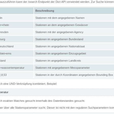
n auszuführen kann der /search Endpunkt der Dict-API verwendet werden. Zur Suche könne
Beschreibung
ln
Stationen mit dem angegebenen Namen
r=rhein
Stationen an dem angegebenen Gewässer
resden
Stationen mit der angegebenen Agency
burg
Stationen im angegebenen Bundesland
eutschland
Stationen im angegebenen Nationalstaat
ebiet=ems
Stationen im angegebenen Einzugsgebiet
sland
Stationen im angegebenen Landkreis
r=wassertemperatur
Stationen mit angegebenem Messparameter
,8,53
Stationen in der durch Koordinaten angegebenen Bounding Box
h eine UND-Verknüpfung kombiniert. Beispiel:
eratur
 nach exakten Matches gesucht innerhalb des Datenbestandes gesucht.
her über alle Stationsparameter sucht. Dieser ist nicht mit den regulären Suchparametern kom