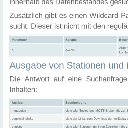
innerhalb des Datenbestandes gesuc
Zusätzlich gibt es einen Wildcard-P
sucht. Dieser ist nicht mit den reg
Parameter
Beispiel
Besch
Allgem
q
q=köln
kombin
Ausgabe von Stationen und i
Die Antwort auf eine Suchanfrag
Inhalten:
Attribut
Beschreibung
mqtttopics
Liste aller Topics des MQTT-Broker, die zur
pegelonlinelinks
Liste der Links zum Download der verfügba
stations
Liste aller Stationen mit ihren Zeitreihen, di