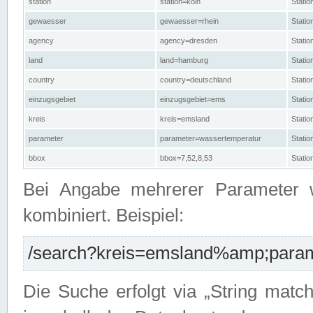
station
station=köln
Stati
gewaesser
gewaesser=rhein
Stati
agency
agency=dresden
Stati
land
land=hamburg
Stati
country
country=deutschland
Statio
einzugsgebiet
einzugsgebiet=ems
Stati
kreis
kreis=emsland
Stati
parameter
parameter=wassertemperatur
Stati
bbox
bbox=7,52,8,53
Statio
Bei Angabe mehrerer Parameter 
kombiniert. Beispiel:
/search?kreis=emsland%amp;parame
Die Suche erfolgt via „String matc