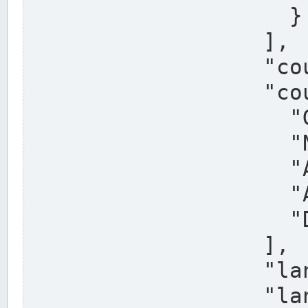
                    }

                  ],

                  "country": "Deutschland",

                  "country_alternatives": [

                    "Germany",

                    "Niemcy",

                    "Alemaña",

                    "Allemagne",

                    "Duitsland"

                  ],

                  "land": "Nordrhein-Westfalen",

                  "land_alternatives": [
