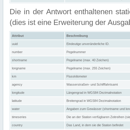
Die in der Antwort enthaltenen stat
(dies ist eine Erweiterung der Au
Attribut
Beschreibung
uuid
Eindeutige unveränderliche ID.
number
Pegelnummer
shortname
Pegelname (max. 40 Zeichen)
longname
Pegelname (max. 255 Zeichen)
km
Flusskilometer
agency
Wasserstraßen- und Schifffahrtsamt
longitude
Längengrad in WGS84 Dezimalnotation
latitude
Breitengrad in WGS84 Dezimalnotation
water
Angaben zum Gewässer (shortname und lo
timeseries
Die an der Station verfügbaren Zeitreihen (si
country
Das Land, in dem sie die Station befindet