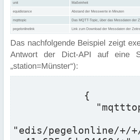
unit
Maßeinheit
equidistance
Abstand der Messwerte in Minuten
mqtttopic
Das MQTT-Topic, über das Messdaten der Ze
pegelonlinelink
Link zum Download der Messdaten der Zeit
Das nachfolgende Beispiel zeigt ex
Antwort der Dict-API auf eine 
„station=Münster“):
            {

              "mqtttopics": [

"edis/pegelonline/+/+