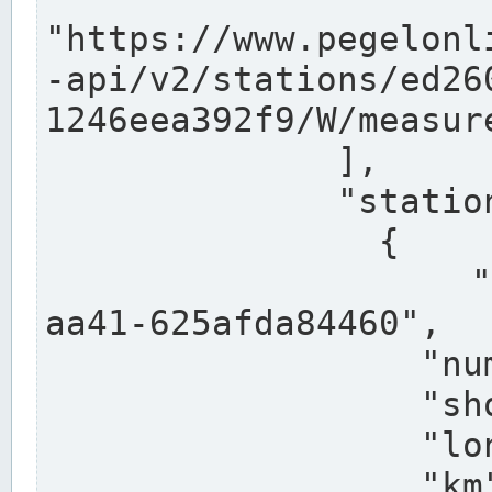
"https://www.pegelonl
-api/v2/stations/ed26
1246eea392f9/W/measure
              ],

              "stations": [

                {

                  "uuid": "ccd3e8f1-39e9-4e09-
aa41-625afda84460",

                  "number": "27800040",

                  "shortname": "MÜNSTER OW",

                  "longname": "MÜNSTER OW",

                  "km": 70.315,
