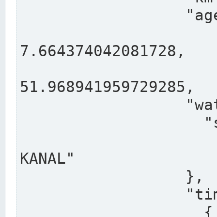
                  "agency": "RHEINE",

                  
7.664374042081728,

                 
51.968941959729285,

                  "water": {

                    "shortname": "DEK",

                    "longname": "DORTMUND-E
KANAL"

                  },

                  "timeseries": [

                    {
