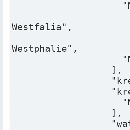
                    "North Rhine-Westphalia",

                    "Nadreni
Westfalia",

                    "Rhéna
Westphalie",

                    "Noordrijn-Westfalen"

                  ],

                  "kreis": "Münster",

                  "kreis_alternatives": [

                    "Munster"

                  ],

                  "water_alternatives": [
