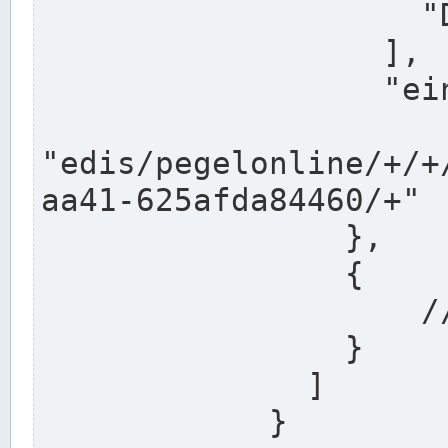
                    "DEK"

                  ],

                  "einzugsgebiet": "Ems",

                  
"edis/pegelonline/+/+
aa41-625afda84460/+"

                },

                {

                    // Weitere Stationen

                }

              ]

            }
