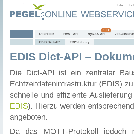
Hilfe
Lin
Überblick
REST-API
HyDAS-API
Visualisieru
EDIS Dict-API
EDIS-Library
EDIS Dict-API – Dokum
Die Dict-API ist ein zentraler 
Echtzeitdateninfrastruktur (EDIS) zu
schnelle und effiziente Auslieferun
EDIS
). Hierzu werden entspreche
angeboten.
Da das MQTT-Protokoll jedoch n