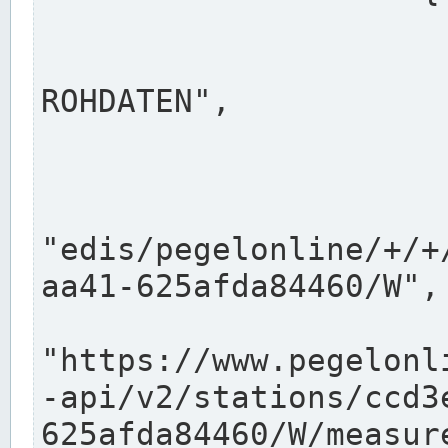
                      "shortname": "W"
                      "longname": "WASSER
ROHDATEN",

                      "unit": "m+NN",
                      "equidistance": 1
                    
"edis/pegelonline/+/+
aa41-625afda84460/W",

                      "pegel
"https://www.pegelonl
-api/v2/stations/ccd3
625afda84460/W/measure