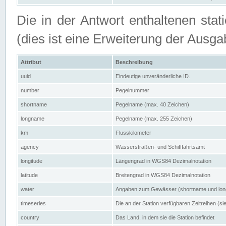
Die in der Antwort enthaltenen stat
(dies ist eine Erweiterung der Au
Attribut
Beschreibung
uuid
Eindeutige unveränderliche ID.
number
Pegelnummer
shortname
Pegelname (max. 40 Zeichen)
longname
Pegelname (max. 255 Zeichen)
km
Flusskilometer
agency
Wasserstraßen- und Schifffahrtsamt
longitude
Längengrad in WGS84 Dezimalnotation
latitude
Breitengrad in WGS84 Dezimalnotation
water
Angaben zum Gewässer (shortname und lo
timeseries
Die an der Station verfügbaren Zeitreihen (si
country
Das Land, in dem sie die Station befindet