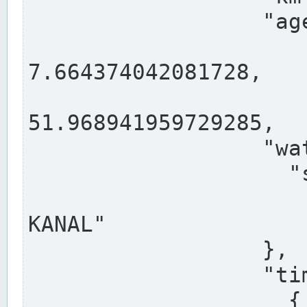
                  "agency": "RHEINE",

                  
7.664374042081728,

                 
51.968941959729285,

                  "water": {

                    "shortname": "DEK",

                    "longname": "DORTMUND-E
KANAL"

                  },

                  "timeseries": [

                    {
