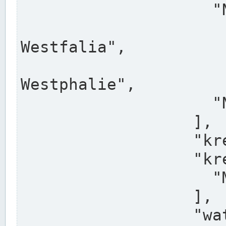
                    "North Rhine-Westphalia",

                    "Nadreni
Westfalia",

                    "Rhéna
Westphalie",

                    "Noordrijn-Westfalen"

                  ],

                  "kreis": "Münster",

                  "kreis_alternatives": [

                    "Munster"

                  ],

                  "water_alternatives": [
