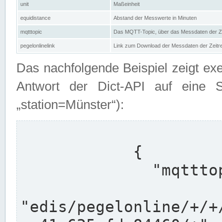
unit
Maßeinheit
equidistance
Abstand der Messwerte in Minuten
mqtttopic
Das MQTT-Topic, über das Messdaten der Ze
pegelonlinelink
Link zum Download der Messdaten der Zeit
Das nachfolgende Beispiel zeigt ex
Antwort der Dict-API auf eine 
„station=Münster“):
            {

              "mqtttopics": [

"edis/pegelonline/+/+