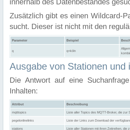
innerhalb des Datenbestandes gesuc
Zusätzlich gibt es einen Wildcard-P
sucht. Dieser ist nicht mit den reg
Parameter
Beispiel
Besch
Allgem
q
q=köln
kombin
Ausgabe von Stationen und i
Die Antwort auf eine Suchanfrag
Inhalten:
Attribut
Beschreibung
mqtttopics
Liste aller Topics des MQTT-Broker, die zur
pegelonlinelinks
Liste der Links zum Download der verfügba
stations
Liste aller Stationen mit ihren Zeitreihen, di