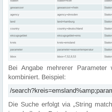
station
station=köln
Stati
gewaesser
gewaesser=rhein
Stati
agency
agency=dresden
Stati
land
land=hamburg
Stati
country
country=deutschland
Statio
einzugsgebiet
einzugsgebiet=ems
Stati
kreis
kreis=emsland
Stati
parameter
parameter=wassertemperatur
Stati
bbox
bbox=7,52,8,53
Statio
Bei Angabe mehrerer Parameter 
kombiniert. Beispiel:
/search?kreis=emsland%amp;parame
Die Suche erfolgt via „String matc