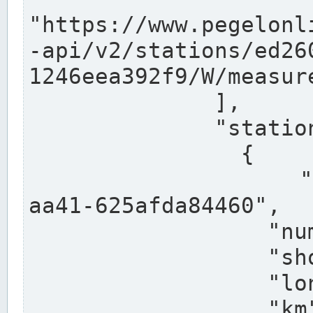
"https://www.pegelonl
-api/v2/stations/ed26
1246eea392f9/W/measure
              ],

              "stations": [

                {

                  "uuid": "ccd3e8f1-39e9-4e09-
aa41-625afda84460",

                  "number": "27800040",

                  "shortname": "MÜNSTER OW",

                  "longname": "MÜNSTER OW",

                  "km": 70.315,
