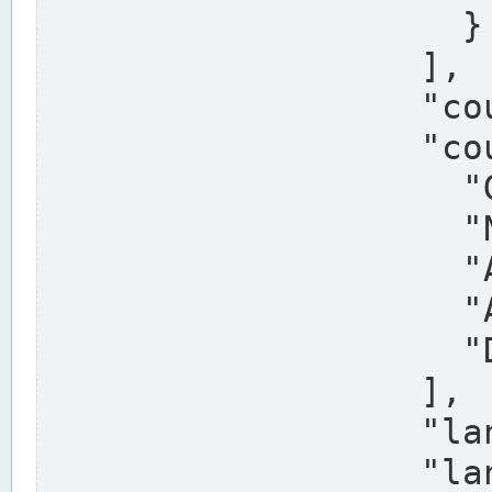
                    }

                  ],

                  "country": "Deutschland",

                  "country_alternatives": [

                    "Germany",

                    "Niemcy",

                    "Alemaña",

                    "Allemagne",

                    "Duitsland"

                  ],

                  "land": "Nordrhein-Westfalen",

                  "land_alternatives": [
