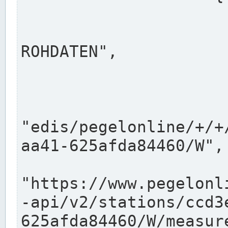
                      "shortname": "W"
                      "longname": "WASSER
ROHDATEN",

                      "unit": "m+NN",
                      "equidistance": 1
                    
"edis/pegelonline/+/+
aa41-625afda84460/W",

                      "pegel
"https://www.pegelonl
-api/v2/stations/ccd3
625afda84460/W/measure