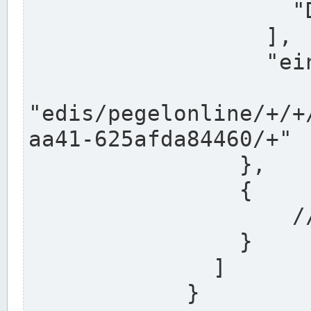
                    "DEK"

                  ],

                  "einzugsgebiet": "Ems",

                  
"edis/pegelonline/+/+
aa41-625afda84460/+"

                },

                {

                    // Weitere Stationen

                }

              ]

            }
