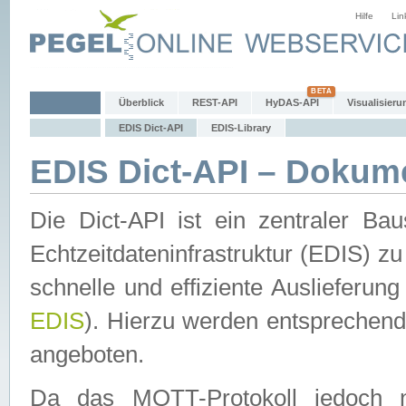
Hilfe
Lin
Überblick
REST-API
HyDAS-API
Visualisieru
EDIS Dict-API
EDIS-Library
EDIS Dict-API – Dokum
Die Dict-API ist ein zentraler 
Echtzeitdateninfrastruktur (EDIS) zu
schnelle und effiziente Auslieferun
EDIS
). Hierzu werden entspreche
angeboten.
Da das MQTT-Protokoll jedoch n