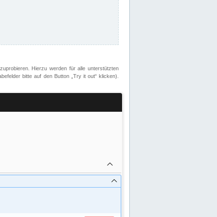
zuprobieren. Hierzu werden für alle unterstützten
lder bitte auf den Button „Try it out“ klicken).