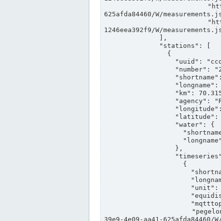
                "https://www.pegelonline.wsv.de/webservices/rest-api/v2/stations/ccd3e8f1-39e9-4e09-aa41-
625afda84460/W/measurements.js
                "https://www.pegelonline.wsv.de/webservices/rest-api/v2/stations/ed260406-bdd6-42ef-bf2a-
1246eea392f9/W/measurements.js
              ],

              "stations": [

                {

                  "uuid": "ccd3e8f1-39e9-4e09-aa41-625afda84460",

                  "number": "27800040",

                  "shortname": "MÜNSTER OW",

                  "longname": "MÜNSTER OW",

                  "km": 70.315,

                  "agency": "RHEINE",

                  "longitude": 7.664374042081728,

                  "latitude": 51.968941959729285,

                  "water": {

                    "shortname": "DEK",

                    "longname": "DORTMUND-EMS-KANAL"

                  },

                  "timeseries": [

                    {

                      "shortname": "W",

                      "longname": "WASSERSTAND ROHDATEN",

                      "unit": "m+NN",

                      "equidistance": 1,

                      "mqtttopic": "edis/pegelonline/+/+/+/+/ccd3e8f1-39e9-4e09-aa41-625afda84460/W",

                      "pegelonlinelink": "https://www.pegelonline.wsv.de/webservices/rest-api/v2/stations/ccd3e8f1-
39e9-4e09-aa41-625afda84460/W/