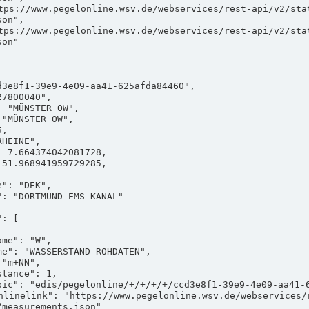
on",

on"

measurements.json"
