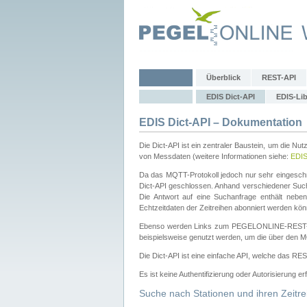
Überblick
REST-API
EDIS Dict-API
EDIS-Lib
EDIS Dict-API – Dokumentation
Die Dict-API ist ein zentraler Baustein, um die Nu
von Messdaten (weitere Informationen siehe:
EDI
Da das MQTT-Protokoll jedoch nur sehr eingeschr
Dict-API geschlossen. Anhand verschiedener Su
Die Antwort auf eine Suchanfrage enthält nebe
Echtzeitdaten der Zeitreihen abonniert werden kön
Ebenso werden Links zum PEGELONLINE-REST-
beispielsweise genutzt werden, um die über den M
Die Dict-API ist eine einfache API, welche das RE
Es ist keine Authentifizierung oder Autorisierung er
Suche nach Stationen und ihren Zeitre