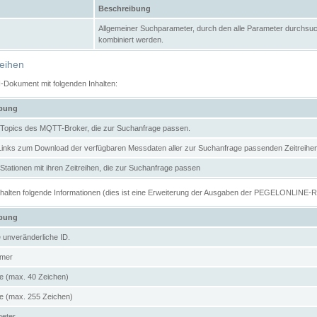
Beschreibung
Allgemeiner Suchparameter, durch den alle Parameter durchsuc
kombiniert werden.
reihen
N-Dokument mit folgenden Inhalten:
ibung
er Topics des MQTT-Broker, die zur Suchanfrage passen.
 Links zum Download der verfügbaren Messdaten aller zur Suchanfrage passenden Zeitrei
r Stationen mit ihren Zeitreihen, die zur Suchanfrage passen
enthalten folgende Informationen (dies ist eine Erweiterung der Ausgaben der PEGELONLINE-
ibung
e unveränderliche ID.
mer
 (max. 40 Zeichen)
 (max. 255 Zeichen)
meter