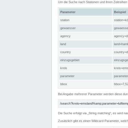
Um die Suche nach Stationen und ihren Zeitreihe
Parameter
Beispiel
station
station=kö
gewaesser
gewaesse
agency
agency=d
land
land=ham
country
country=d
einzugsgebiet
einzugsg
kreis
kreis=em
parameter
paramete
bbox
bbox=7,52
Bei Angabe mehrerer Parameter werden diese durc
/search?kreis=emsland%amp;parameter=lufttemp
Die Suche erfolgt via „String matching“, es wird
Zusätzlich gibt es einen Wildcard-Parameter, welc