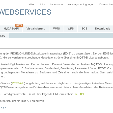
Hilfe
Links
Impressum
Nutzungsbedingungen
Datenschut
HyDAS-API
Visualisierung
WMS
WFS
SOS
Downloads
rary
tzung der PEGELONLINE-Echtzeitdateninfrastruktur (EDIS) zu unterstützen. Ziel von EDIS ist 
S
). Hierzu werden entsprechende Messdatenströme über einen MQTT-Broker angeboten.
änkte Möglichkeiten zur Recherche nach Datenströmen, die durch einen MQTT-Broker ange
chparameter wie z.B. Stationsnamen, Bundesland, Gewässer, Parameter können PEGELONL
n grundlegenden Metadaten zu Stationen und Zeitreihen auch die Information, über wel
nen.
Service (
REST-API
) angeboten, welche es ermöglichen zu den jeweiligen Zeitreihen Mess
QTT-Broker ausgelieferten Echtzeit-Messwerte mit historischen Messdaten oder Referenzwer
ST-Paradigma umsetzt. Sie ist über folgende URL erreichbar:
Dict-API
forderlich, um die Dict-API zu nutzen.
ihen