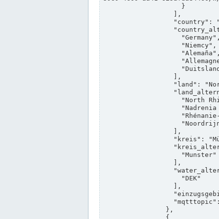
                    }

                  ],

                  "country": "Deutschland",

                  "country_alternatives": [

                    "Germany",

                    "Niemcy",

                    "Alemaña",

                    "Allemagne",

                    "Duitsland"

                  ],

                  "land": "Nordrhein-Westfalen",

                  "land_alternatives": [

                    "North Rhine-Westphalia",

                    "Nadrenia Północna-Westfalia",

                    "Rhénanie-du-Nord-Westphalie",

                    "Noordrijn-Westfalen"

                  ],

                  "kreis": "Münster",

                  "kreis_alternatives": [

                    "Munster"

                  ],

                  "water_alternatives": [

                    "DEK"

                  ],

                  "einzugsgebiet": "Ems",

                  "mqtttopic": "edis/pegelonline/+/+/+/+/ccd3e8f1-39e9-4e09-aa41-625afda84460/+"

                },

                {
