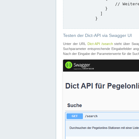
                    // Weitere Stationen

                }

              ]

            }

Testen der Dict-API via Swagger UI
Unter der URL
Dict-API /search
steht über Swagg
Suchparameter entsprechende Eingabefelder angeb
Nach der Eingabe der Parameterwerte für die Suche