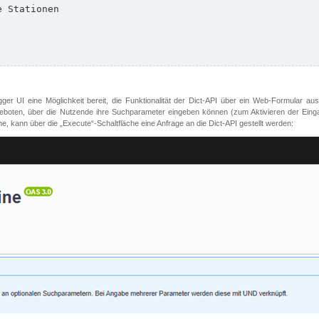
er UI eine Möglichkeit bereit, die Funktionalität der Dict-API über ein Web-Formular aus
oten, über die Nutzende ihre Suchparameter eingeben können (zum Aktivieren der Eingabefe
, kann über die „Execute“-Schaltfläche eine Anfrage an die Dict-API gestellt werden: