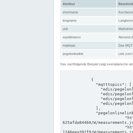
Attribut
Beschre
shortname
Kurzbeze
longname
Langbeze
unit
Maßeinhei
equidistance
Abstand d
mqtttopic
Das MQTT-
pegelonlinelink
Link zum
Das nachfolgende Beispiel zeigt exemplarische ei
            {

              "mqtttopics": [

                "edis/pegelonline/+/+/+/+/ccd3e8f1-39e9-4e09-aa41-625afda84460/+",

                "edis/pegelonline/+/+/+/+/ed260406-bdd6-42ef-bf2a-1246eea392f9/+",

                "edis/pegelonline/+/+/+/+/ccd3e8f1-39e9-4e09-aa41-625afda84460/+",

                "edis/pegelonline/+/+/+/+/ed260406-bdd6-42ef-bf2a-1246eea392f9/+"

              ],

              "pegelonlinelinks": [

                "https://www.pegelonline.wsv.de/webservices/rest-api/v2/stations/ccd3e8f1-39e9-4e09-aa41-
625afda84460/W/measurements.js
                "https://www.pegelonline.wsv.de/webservices/rest-api/v2/stations/ed260406-bdd6-42ef-bf2a-
1246eea392f9/W/measurements.js