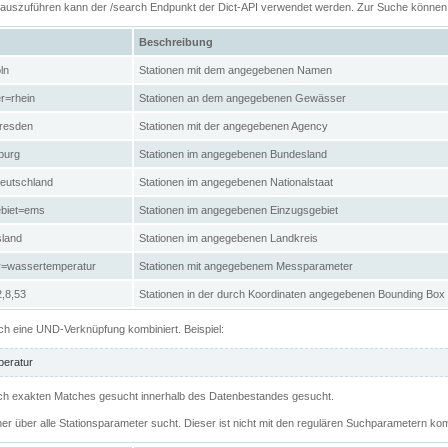
n auszuführen kann der /search Endpunkt der Dict-API verwendet werden. Zur Suche könne
Beschreibung
ln
Stationen mit dem angegebenen Namen
r=rhein
Stationen an dem angegebenen Gewässer
resden
Stationen mit der angegebenen Agency
burg
Stationen im angegebenen Bundesland
eutschland
Stationen im angegebenen Nationalstaat
ebiet=ems
Stationen im angegebenen Einzugsgebiet
sland
Stationen im angegebenen Landkreis
r=wassertemperatur
Stationen mit angegebenem Messparameter
,8,53
Stationen in der durch Koordinaten angegebenen Bounding Box
h eine UND-Verknüpfung kombiniert. Beispiel:
eratur
 nach exakten Matches gesucht innerhalb des Datenbestandes gesucht.
her über alle Stationsparameter sucht. Dieser ist nicht mit den regulären Suchparametern kom