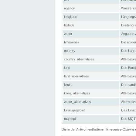
agency
Wasserstr
longitude
Längengra
latitude
Breitengr
water
Angaben 
timeseries
Die an der
country
Das Land, 
country_alternatives
Alternativ
land
Das Bundes
land_alternatives
Alternativ
kreis
Der Landkr
kreis_alternatives
Alternativ
water_alternatives
Alternati
Einzugsgebiet
Das Einzug
mqtttopic
Das MQTT-
Die in der Antwort enthaltenen timeseries-Objekt