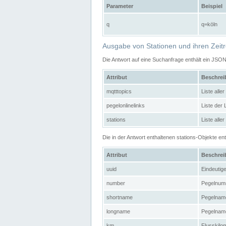
Parameter
Beispiel
q
q=köln
Ausgabe von Stationen und ihren Zeit
Die Antwort auf eine Suchanfrage enthält ein JSO
Attribut
Beschre
mqtttopics
Liste all
pegelonlinelinks
Liste der
stations
Liste alle
Die in der Antwort enthaltenen stations-Objekte 
Attribut
Beschre
uuid
Eindeutig
number
Pegelnum
shortname
Pegelname
longname
Pegelname
km
Flusskilo