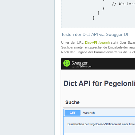
                    // Weitere Stationen

                }

              ]

            }

Testen der Dict-API via Swagger UI
Unter der URL
Dict-API /search
steht über Swagg
Suchparameter entsprechende Eingabefelder angeb
Nach der Eingabe der Parameterwerte für die Suche