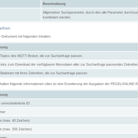
Beschreibung
Allgemeiner Suchparameter, durch den alle Parameter durchsuc
kombiniert werden.
reihen
N-Dokument mit folgenden Inhalten:
ibung
er Topics des MQTT-Broker, die zur Suchanfrage passen.
 Links zum Download der verfügbaren Messdaten aller zur Suchanfrage passenden Zeitrei
r Stationen mit ihren Zeitreihen, die zur Suchanfrage passen
enthalten folgende Informationen (dies ist eine Erweiterung der Ausgaben der PEGELONLINE-
ibung
e unveränderliche ID.
mer
 (max. 40 Zeichen)
 (max. 255 Zeichen)
meter