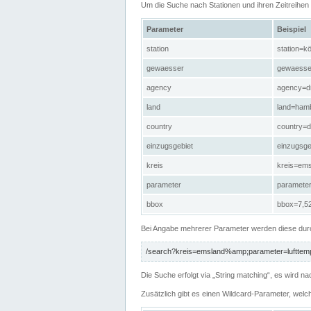
Um die Suche nach Stationen und ihren Zeitreihe
Parameter
Beispiel
station
station=kö
gewaesser
gewaesse
agency
agency=d
land
land=ham
country
country=d
einzugsgebiet
einzugsg
kreis
kreis=em
parameter
paramete
bbox
bbox=7,52
Bei Angabe mehrerer Parameter werden diese durc
/search?kreis=emsland%amp;parameter=lufttemp
Die Suche erfolgt via „String matching“, es wird
Zusätzlich gibt es einen Wildcard-Parameter, welc