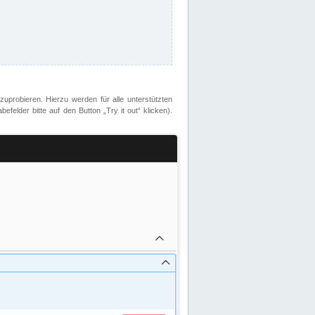
zuprobieren. Hierzu werden für alle unterstützten
lder bitte auf den Button „Try it out“ klicken).