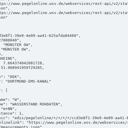
on",

on"

measurements.json"
