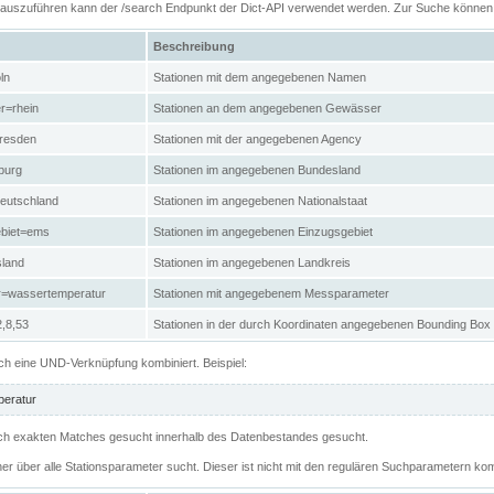
n auszuführen kann der /search Endpunkt der Dict-API verwendet werden. Zur Suche könne
Beschreibung
ln
Stationen mit dem angegebenen Namen
r=rhein
Stationen an dem angegebenen Gewässer
resden
Stationen mit der angegebenen Agency
burg
Stationen im angegebenen Bundesland
eutschland
Stationen im angegebenen Nationalstaat
ebiet=ems
Stationen im angegebenen Einzugsgebiet
sland
Stationen im angegebenen Landkreis
r=wassertemperatur
Stationen mit angegebenem Messparameter
,8,53
Stationen in der durch Koordinaten angegebenen Bounding Box
h eine UND-Verknüpfung kombiniert. Beispiel:
eratur
 nach exakten Matches gesucht innerhalb des Datenbestandes gesucht.
her über alle Stationsparameter sucht. Dieser ist nicht mit den regulären Suchparametern kom