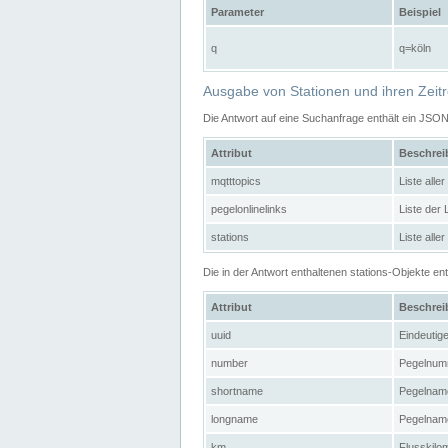
Parameter
Beispiel
q
q=köln
Ausgabe von Stationen und ihren Zeit
Die Antwort auf eine Suchanfrage enthält ein JSO
Attribut
Beschre
mqtttopics
Liste all
pegelonlinelinks
Liste der
stations
Liste alle
Die in der Antwort enthaltenen stations-Objekte 
Attribut
Beschre
uuid
Eindeutig
number
Pegelnum
shortname
Pegelname
longname
Pegelname
km
Flusskilo