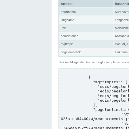
Attribut
Beschre
shortname
Kurzbeze
longname
Langbeze
unit
Maßeinhei
equidistance
Abstand d
mqtttopic
Das MQTT-
pegelonlinelink
Link zum
Das nachfolgende Beispiel zeigt exemplarische ei
            {

              "mqtttopics": [

                "edis/pegelonline/+/+/+/+/ccd3e8f1-39e9-4e09-aa41-625afda84460/+",

                "edis/pegelonline/+/+/+/+/ed260406-bdd6-42ef-bf2a-1246eea392f9/+",

                "edis/pegelonline/+/+/+/+/ccd3e8f1-39e9-4e09-aa41-625afda84460/+",

                "edis/pegelonline/+/+/+/+/ed260406-bdd6-42ef-bf2a-1246eea392f9/+"

              ],

              "pegelonlinelinks": [

                "https://www.pegelonline.wsv.de/webservices/rest-api/v2/stations/ccd3e8f1-39e9-4e09-aa41-
625afda84460/W/measurements.js
                "https://www.pegelonline.wsv.de/webservices/rest-api/v2/stations/ed260406-bdd6-42ef-bf2a-
1246eea392f9/W/measurements.js