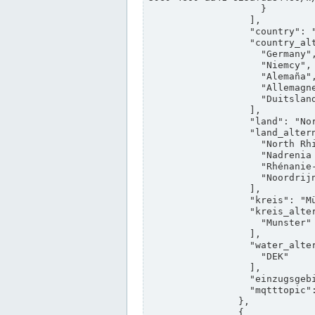
                    }

                  ],

                  "country": "Deutschland",

                  "country_alternatives": [

                    "Germany",

                    "Niemcy",

                    "Alemaña",

                    "Allemagne",

                    "Duitsland"

                  ],

                  "land": "Nordrhein-Westfalen",

                  "land_alternatives": [

                    "North Rhine-Westphalia",

                    "Nadrenia Północna-Westfalia",

                    "Rhénanie-du-Nord-Westphalie",

                    "Noordrijn-Westfalen"

                  ],

                  "kreis": "Münster",

                  "kreis_alternatives": [

                    "Munster"

                  ],

                  "water_alternatives": [

                    "DEK"

                  ],

                  "einzugsgebiet": "Ems",

                  "mqtttopic": "edis/pegelonline/+/+/+/+/ccd3e8f1-39e9-4e09-aa41-625afda84460/+"

                },

                {
