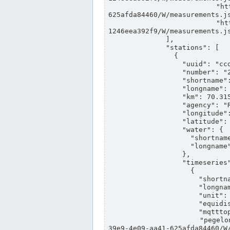
                "https://www.pegelonline.wsv.de/webservices/rest-api/v2/stations/ccd3e8f1-39e9-4e09-aa41-
625afda84460/W/measurements.js
                "https://www.pegelonline.wsv.de/webservices/rest-api/v2/stations/ed260406-bdd6-42ef-bf2a-
1246eea392f9/W/measurements.js
              ],

              "stations": [

                {

                  "uuid": "ccd3e8f1-39e9-4e09-aa41-625afda84460",

                  "number": "27800040",

                  "shortname": "MÜNSTER OW",

                  "longname": "MÜNSTER OW",

                  "km": 70.315,

                  "agency": "RHEINE",

                  "longitude": 7.664374042081728,

                  "latitude": 51.968941959729285,

                  "water": {

                    "shortname": "DEK",

                    "longname": "DORTMUND-EMS-KANAL"

                  },

                  "timeseries": [

                    {

                      "shortname": "W",

                      "longname": "WASSERSTAND ROHDATEN",

                      "unit": "m+NN",

                      "equidistance": 1,

                      "mqtttopic": "edis/pegelonline/+/+/+/+/ccd3e8f1-39e9-4e09-aa41-625afda84460/W",

                      "pegelonlinelink": "https://www.pegelonline.wsv.de/webservices/rest-api/v2/stations/ccd3e8f1-
39e9-4e09-aa41-625afda84460/W/