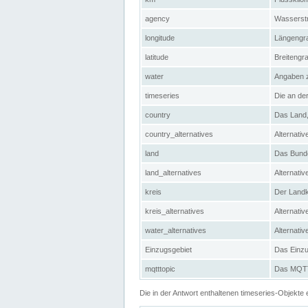
agency
Wasserstr
longitude
Längengra
latitude
Breitengr
water
Angaben 
timeseries
Die an der
country
Das Land, 
country_alternatives
Alternativ
land
Das Bundes
land_alternatives
Alternativ
kreis
Der Landkr
kreis_alternatives
Alternativ
water_alternatives
Alternati
Einzugsgebiet
Das Einzug
mqtttopic
Das MQTT-
Die in der Antwort enthaltenen timeseries-Objekt