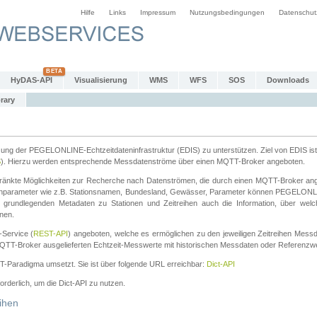
Hilfe
Links
Impressum
Nutzungsbedingungen
Datenschut
HyDAS-API
Visualisierung
WMS
WFS
SOS
Downloads
rary
tzung der PEGELONLINE-Echtzeitdateninfrastruktur (EDIS) zu unterstützen. Ziel von EDIS ist 
S
). Hierzu werden entsprechende Messdatenströme über einen MQTT-Broker angeboten.
änkte Möglichkeiten zur Recherche nach Datenströmen, die durch einen MQTT-Broker ange
chparameter wie z.B. Stationsnamen, Bundesland, Gewässer, Parameter können PEGELONL
n grundlegenden Metadaten zu Stationen und Zeitreihen auch die Information, über wel
nen.
Service (
REST-API
) angeboten, welche es ermöglichen zu den jeweiligen Zeitreihen Mess
QTT-Broker ausgelieferten Echtzeit-Messwerte mit historischen Messdaten oder Referenzwer
ST-Paradigma umsetzt. Sie ist über folgende URL erreichbar:
Dict-API
forderlich, um die Dict-API zu nutzen.
ihen