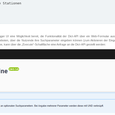
er UI eine Möglichkeit bereit, die Funktionalität der Dict-API über ein Web-Formular aus
oten, über die Nutzende ihre Suchparameter eingeben können (zum Aktivieren der Eingabefe
, kann über die „Execute“-Schaltfläche eine Anfrage an die Dict-API gestellt werden: