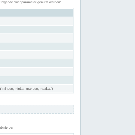
n folgende Suchparameter genutzt werden:
 (`minLon, minLat, maxLon, maxLat`)
binierbar: