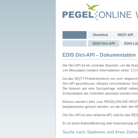
Überblick
REST-API
EDIS Dict-API
EDIS-Lib
EDIS Dict-API – Dokumentation
Die Dict-API ist ein zentraler Baustein, um die Nu
von Messdaten (weitere Informationen siehe:
EDI
Da das MQTT-Protokoll jedoch nur sehr eingeschr
Dict-API geschlossen. Anhand verschiedener Su
Die Antwort auf eine Suchanfrage enthält nebe
Echtzeitdaten der Zeitreihen abonniert werden kön
Ebenso werden Links zum PEGELONLINE-REST-
beispielsweise genutzt werden, um die über den M
Die Dict-API ist eine einfache API, welche das RE
Es ist keine Authentifizierung oder Autorisierung er
Suche nach Stationen und ihren Zeitre