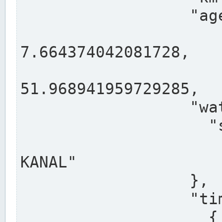
                  "agency": "RHEINE",

                  
7.664374042081728,

                 
51.968941959729285,

                  "water": {

                    "shortname": "DEK",

                    "longname": "DORTMUND-E
KANAL"

                  },

                  "timeseries": [

                    {
