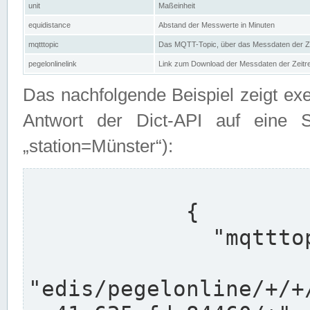
unit
Maßeinheit
equidistance
Abstand der Messwerte in Minuten
mqtttopic
Das MQTT-Topic, über das Messdaten der Ze
pegelonlinelink
Link zum Download der Messdaten der Zeit
Das nachfolgende Beispiel zeigt ex
Antwort der Dict-API auf eine 
„station=Münster“):
            {

              "mqtttopics": [

"edis/pegelonline/+/+