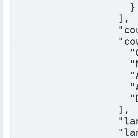
                    }

                  ],

                  "country": "Deutschland",

                  "country_alternatives": [

                    "Germany",

                    "Niemcy",

                    "Alemaña",

                    "Allemagne",

                    "Duitsland"

                  ],

                  "land": "Nordrhein-Westfalen",

                  "land_alternatives": [
