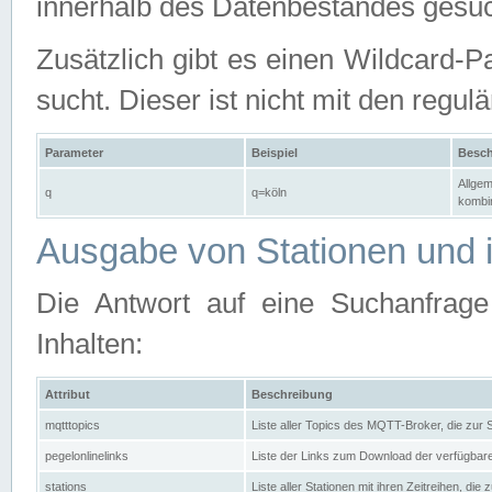
innerhalb des Datenbestandes gesuc
Zusätzlich gibt es einen Wildcard-P
sucht. Dieser ist nicht mit den reg
Parameter
Beispiel
Besch
Allgem
q
q=köln
kombin
Ausgabe von Stationen und i
Die Antwort auf eine Suchanfrag
Inhalten:
Attribut
Beschreibung
mqtttopics
Liste aller Topics des MQTT-Broker, die zur
pegelonlinelinks
Liste der Links zum Download der verfügba
stations
Liste aller Stationen mit ihren Zeitreihen, di