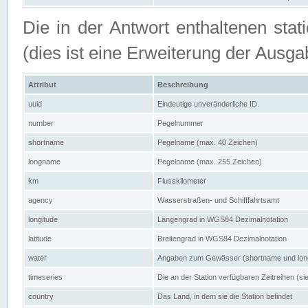
Die in der Antwort enthaltenen stat
(dies ist eine Erweiterung der Au
Attribut
Beschreibung
uuid
Eindeutige unveränderliche ID.
number
Pegelnummer
shortname
Pegelname (max. 40 Zeichen)
longname
Pegelname (max. 255 Zeichen)
km
Flusskilometer
agency
Wasserstraßen- und Schifffahrtsamt
longitude
Längengrad in WGS84 Dezimalnotation
latitude
Breitengrad in WGS84 Dezimalnotation
water
Angaben zum Gewässer (shortname und lo
timeseries
Die an der Station verfügbaren Zeitreihen (si
country
Das Land, in dem sie die Station befindet