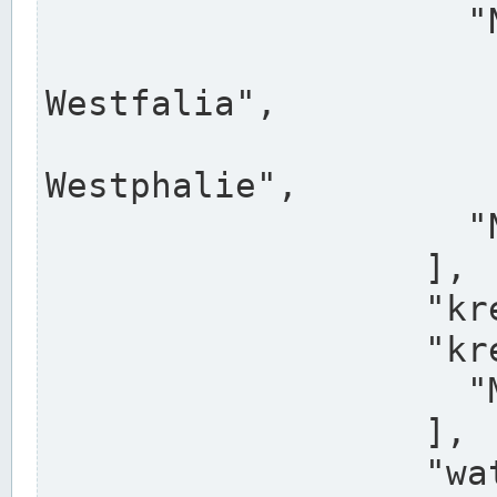
                    "North Rhine-Westphalia",

                    "Nadreni
Westfalia",

                    "Rhéna
Westphalie",

                    "Noordrijn-Westfalen"

                  ],

                  "kreis": "Münster",

                  "kreis_alternatives": [

                    "Munster"

                  ],

                  "water_alternatives": [
