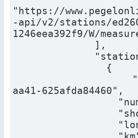
"https://www.pegelonl
-api/v2/stations/ed26
1246eea392f9/W/measure
              ],

              "stations": [

                {

                  "uuid": "ccd3e8f1-39e9-4e09-
aa41-625afda84460",

                  "number": "27800040",

                  "shortname": "MÜNSTER OW",

                  "longname": "MÜNSTER OW",

                  "km": 70.315,
