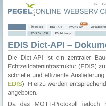
Hilfe
Lin
Überblick
REST-API
HyDAS-API
Visualisieru
EDIS Dict-API
EDIS-Library
EDIS Dict-API – Dokum
Die Dict-API ist ein zentraler 
Echtzeitdateninfrastruktur (EDIS) zu
schnelle und effiziente Auslieferun
EDIS
). Hierzu werden entspreche
angeboten.
Da das MQTT-Protokoll jedoch n