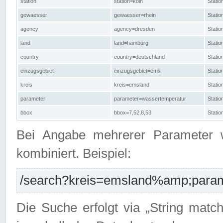
station
station=köln
Stati
gewaesser
gewaesser=rhein
Stati
agency
agency=dresden
Stati
land
land=hamburg
Stati
country
country=deutschland
Statio
einzugsgebiet
einzugsgebiet=ems
Stati
kreis
kreis=emsland
Stati
parameter
parameter=wassertemperatur
Stati
bbox
bbox=7,52,8,53
Statio
Bei Angabe mehrerer Parameter 
kombiniert. Beispiel:
/search?kreis=emsland%amp;parame
Die Suche erfolgt via „String matc