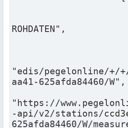
                      "shortname": "W"
                      "longname": "WASSER
ROHDATEN",

                      "unit": "m+NN",
                      "equidistance": 1
                    
"edis/pegelonline/+/+
aa41-625afda84460/W",

                      "pegel
"https://www.pegelonl
-api/v2/stations/ccd3
625afda84460/W/measure