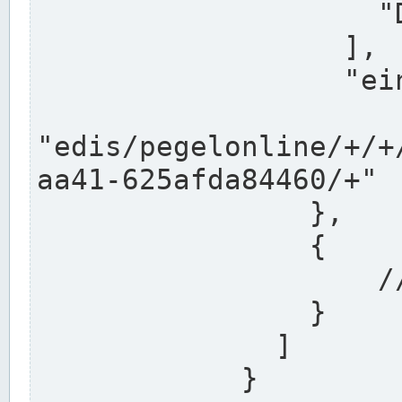
                    "DEK"

                  ],

                  "einzugsgebiet": "Ems",

                  
"edis/pegelonline/+/+
aa41-625afda84460/+"

                },

                {

                    // Weitere Stationen

                }

              ]

            }
