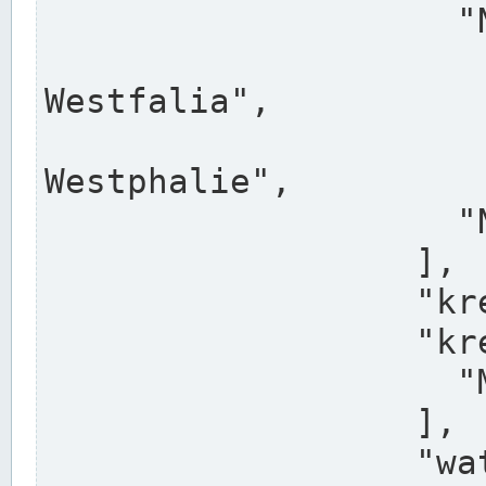
                    "North Rhine-Westphalia",

                    "Nadreni
Westfalia",

                    "Rhéna
Westphalie",

                    "Noordrijn-Westfalen"

                  ],

                  "kreis": "Münster",

                  "kreis_alternatives": [

                    "Munster"

                  ],

                  "water_alternatives": [
