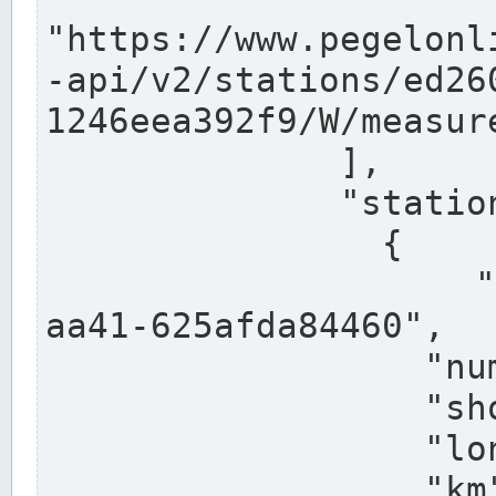
"https://www.pegelonl
-api/v2/stations/ed26
1246eea392f9/W/measure
              ],

              "stations": [

                {

                  "uuid": "ccd3e8f1-39e9-4e09-
aa41-625afda84460",

                  "number": "27800040",

                  "shortname": "MÜNSTER OW",

                  "longname": "MÜNSTER OW",

                  "km": 70.315,
