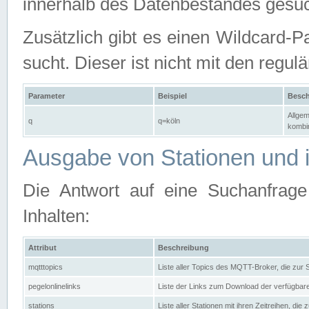
innerhalb des Datenbestandes gesuc
Zusätzlich gibt es einen Wildcard-P
sucht. Dieser ist nicht mit den reg
Parameter
Beispiel
Besch
Allgem
q
q=köln
kombin
Ausgabe von Stationen und i
Die Antwort auf eine Suchanfrag
Inhalten:
Attribut
Beschreibung
mqtttopics
Liste aller Topics des MQTT-Broker, die zur
pegelonlinelinks
Liste der Links zum Download der verfügba
stations
Liste aller Stationen mit ihren Zeitreihen, di