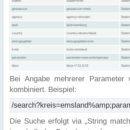
station
station=köln
Stati
gewaesser
gewaesser=rhein
Stati
agency
agency=dresden
Stati
land
land=hamburg
Stati
country
country=deutschland
Statio
einzugsgebiet
einzugsgebiet=ems
Stati
kreis
kreis=emsland
Stati
parameter
parameter=wassertemperatur
Stati
bbox
bbox=7,52,8,53
Statio
Bei Angabe mehrerer Parameter 
kombiniert. Beispiel:
/search?kreis=emsland%amp;parame
Die Suche erfolgt via „String matc