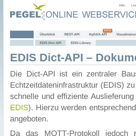
Hilfe
Lin
Überblick
REST-API
HyDAS-API
Visualisieru
EDIS Dict-API
EDIS-Library
EDIS Dict-API – Dokum
Die Dict-API ist ein zentraler 
Echtzeitdateninfrastruktur (EDIS) zu
schnelle und effiziente Auslieferun
EDIS
). Hierzu werden entspreche
angeboten.
Da das MQTT-Protokoll jedoch n