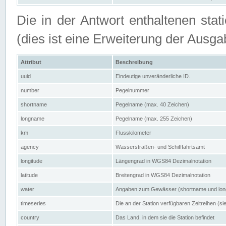
Die in der Antwort enthaltenen stat
(dies ist eine Erweiterung der Au
Attribut
Beschreibung
uuid
Eindeutige unveränderliche ID.
number
Pegelnummer
shortname
Pegelname (max. 40 Zeichen)
longname
Pegelname (max. 255 Zeichen)
km
Flusskilometer
agency
Wasserstraßen- und Schifffahrtsamt
longitude
Längengrad in WGS84 Dezimalnotation
latitude
Breitengrad in WGS84 Dezimalnotation
water
Angaben zum Gewässer (shortname und lo
timeseries
Die an der Station verfügbaren Zeitreihen (si
country
Das Land, in dem sie die Station befindet