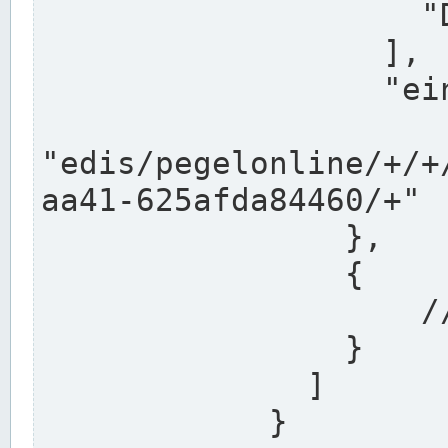
                    "DEK"

                  ],

                  "einzugsgebiet": "Ems",

                  
"edis/pegelonline/+/+
aa41-625afda84460/+"

                },

                {

                    // Weitere Stationen

                }

              ]

            }
