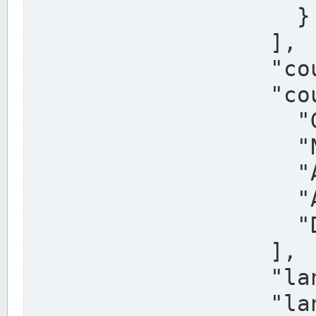
                    }

                  ],

                  "country": "Deutschland",

                  "country_alternatives": [

                    "Germany",

                    "Niemcy",

                    "Alemaña",

                    "Allemagne",

                    "Duitsland"

                  ],

                  "land": "Nordrhein-Westfalen",

                  "land_alternatives": [
