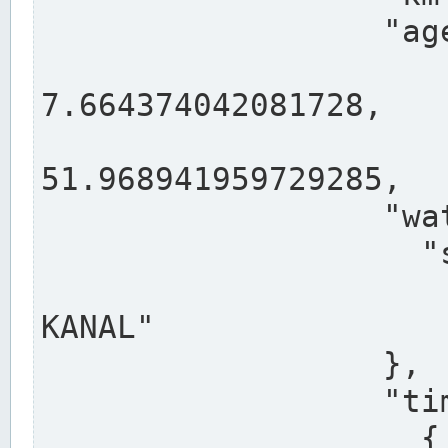
                  "agency": "RHEINE",

                  
7.664374042081728,

                 
51.968941959729285,

                  "water": {

                    "shortname": "DEK",

                    "longname": "DORTMUND-E
KANAL"

                  },

                  "timeseries": [

                    {
