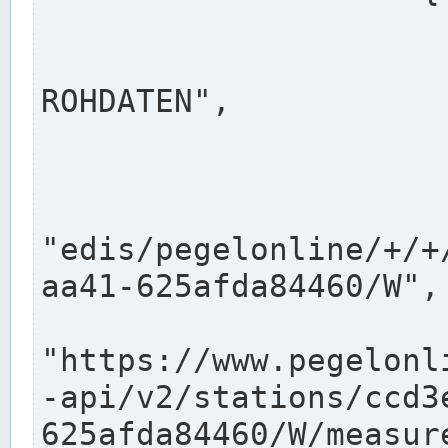
                      "shortname": "W"
                      "longname": "WASSER
ROHDATEN",

                      "unit": "m+NN",
                      "equidistance": 1
                    
"edis/pegelonline/+/+
aa41-625afda84460/W",

                      "pegel
"https://www.pegelonl
-api/v2/stations/ccd3
625afda84460/W/measure