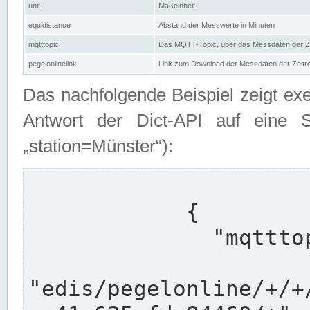
unit
Maßeinheit
equidistance
Abstand der Messwerte in Minuten
mqtttopic
Das MQTT-Topic, über das Messdaten der Ze
pegelonlinelink
Link zum Download der Messdaten der Zeit
Das nachfolgende Beispiel zeigt ex
Antwort der Dict-API auf eine 
„station=Münster“):
            {

              "mqtttopics": [

"edis/pegelonline/+/+